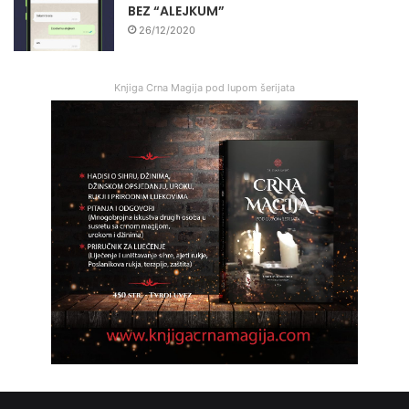
BEZ “ALEJKUM”
26/12/2020
Knjiga Crna Magija pod lupom šerijata