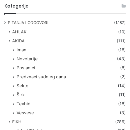
t
Kategorije
r
a
g
PITANJA I ODGOVORI
(1.187)
a
AHLAK
(10)
:
AKIDA
(111)
Iman
(16)
Novotarije
(43)
Poslanici
(8)
Predznaci sudnjeg dana
(2)
Sekte
(14)
Širk
(11)
Tevhid
(18)
Vesvese
(3)
FIKH
(786)