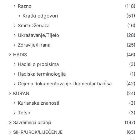
Razno
(118)
Kratki odgovori
(51)
Smrt/Dženaza
(16)
Ukrašavanje/Tijelo
(28)
Zdravlje/Hrana
(25)
HADIS
(46)
Hadisi o propisima
(3)
Hadiska terminologija
(1)
Ocjena dokumentovanje i komentar hadisa
(42)
KUR'AN
(24)
Kur'anske znanosti
(3)
Tefsir
(3)
Savremena pitanja
(197)
SIHR/UROK/LIJEČENJE
(65)