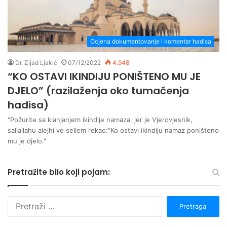
Ocjena dokumentovanje i komentar hadisa
Dr. Zijad Ljakić
07/12/2022
4.948
“KO OSTAVI IKINDIJU PONIŠTENO MU JE
DJELO” (razilaženja oko tumačenja
hadisa)
"Požurite sa klanjanjem ikindije namaza, jer je Vjerovjesnik,
sallallahu alejhi ve sellem rekao:"Ko ostavi ikindiju namaz poništeno
mu je djelo."
Pretražite bilo koji pojam:
P
r
e