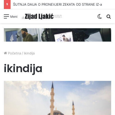
ŠUTNJA DAIJA O PRONEVJERI ZEKATA OD STRANE IZ-a
Switc
Pr
Meni
skin
Početna
/
ikindija
ikindija