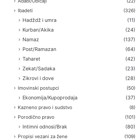
Adabi/Običaji
(22)
Ibadeti
(326)
Hadždž i umra
(11)
Kurban/Akika
(24)
Namaz
(137)
Post/Ramazan
(64)
Taharet
(42)
Zekat/Sadaka
(23)
Zikrovi i dove
(28)
Imovinski postupci
(50)
Ekonomija/Kupoprodaja
(37)
Kazneno pravo i sudstvo
(8)
Porodično pravo
(101)
Intimni odnosi/Brak
(80)
Propisi vezani za žene
(109)