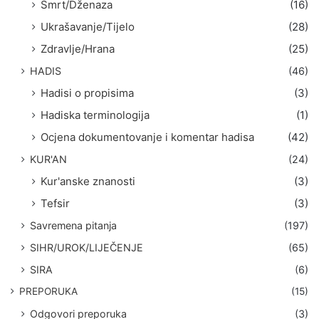
Smrt/Dženaza
(16)
Ukrašavanje/Tijelo
(28)
Zdravlje/Hrana
(25)
HADIS
(46)
Hadisi o propisima
(3)
Hadiska terminologija
(1)
Ocjena dokumentovanje i komentar hadisa
(42)
KUR'AN
(24)
Kur'anske znanosti
(3)
Tefsir
(3)
Savremena pitanja
(197)
SIHR/UROK/LIJEČENJE
(65)
SIRA
(6)
PREPORUKA
(15)
Odgovori preporuka
(3)