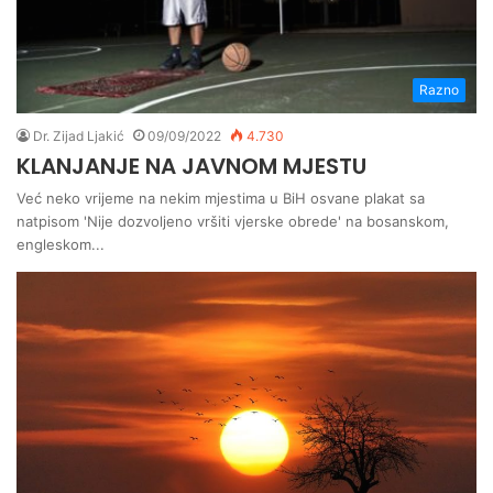
Razno
Dr. Zijad Ljakić
09/09/2022
4.730
KLANJANJE NA JAVNOM MJESTU
Već neko vrijeme na nekim mjestima u BiH osvane plakat sa
natpisom 'Nije dozvoljeno vršiti vjerske obrede' na bosanskom,
engleskom...