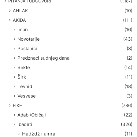
PITANJA I ODGOVORI
(1.187)
a
AHLAK
(10)
:
AKIDA
(111)
Iman
(16)
Novotarije
(43)
Poslanici
(8)
Predznaci sudnjeg dana
(2)
Sekte
(14)
Širk
(11)
Tevhid
(18)
Vesvese
(3)
FIKH
(786)
Adabi/Običaji
(22)
Ibadeti
(326)
Hadždž i umra
(11)