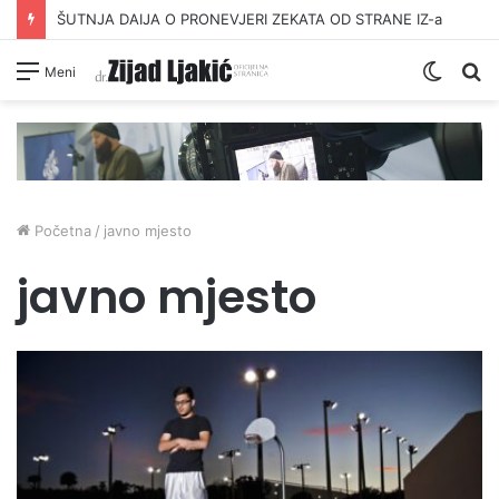
ŠUTNJA DAIJA O PRONEVJERI ZEKATA OD STRANE IZ-a
Switc
Pr
Meni
skin
Početna
/
javno mjesto
javno mjesto