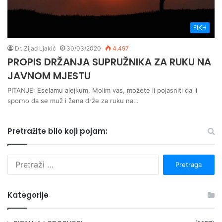
FIKH
Dr. Zijad Ljakić
30/03/2020
4.497
PROPIS DRŽANJA SUPRUŽNIKA ZA RUKU NA
JAVNOM MJESTU
PITANJE: Eselamu alejkum. Molim vas, možete li pojasniti da li
sporno da se muž i žena drže za ruku na…
Pretražite bilo koji pojam:
P
r
e
t
Kategorije
r
a
g