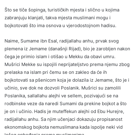
Što se tiče šopinga, turističkih mjesta i slično u kojima
zabranjuju klanjati, takva mjesta muslimani mogu i
bojkotovati što ima osnova u vjerodostojnom hadisu.
Naime, Sumame ibn Esal, radijallahu anhu, prvak svog
plemena iz Jemame (današnji Rijad), bio je zarobljen nakon
čega je primio islam i otišao u Mekku da obavi umru.
Mušrici Mekke su ispojili neprijateljstvo prema njemu zbog
prelaska na islam pri čemu se on zakleo da će ih
bojkotovati sa pšenicom koja je dolazila iz Jemame, što je i
učinio, sve dok ne dozvoli Poslanik. Mušrici su zamolili
Poslanika, sallallahu alejhi ve sellem, pozivajući se na
rodbinske veze da naredi Sumami da prekine bojkot a što
je on i učinio. Hadis je muteffekun alejhi od Ebu Hurejre,
radijallahu anhu. Sa njim učenjaci dokazuju propisanost
ekonomskog bojkota nemuslimana kada ispolje neki vid
lošeg ophođenja prema muslimanima.