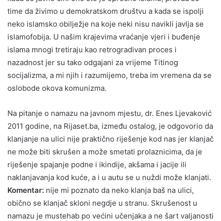
time da živimo u demokratskom društvu a kada se ispolji
neko islamsko obilježje na koje neki nisu navikli javlja se
islamofobija. U našim krajevima vraćanje vjeri i buđenje
islama mnogi tretiraju kao retrogradivan proces i
nazadnost jer su tako odgajani za vrijeme Titinog
socijalizma, a mi njih i razumijemo, treba im vremena da se
oslobode okova komunizma.
Na pitanje o namazu na javnom mjestu, dr. Enes Ljevaković
2011 godine, na Rijaset.ba, između ostalog, je odgovorio da
klanjanje na ulici nije praktično riješenje kod nas jer klanjač
ne može biti skrušen a može smetati prolaznicima, da je
riješenje spajanje podne i ikindije, akšama i jacije ili
naklanjavanja kod kuće, a i u autu se u nuždi može klanjati.
Komentar:
nije mi poznato da neko klanja baš na ulici,
obično se klanjač skloni negdje u stranu. Skrušenost u
namazu je mustehab po većini učenjaka a ne šart valjanosti