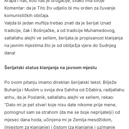
Arapa i nas, kod nas je drugačije, svako ima svoje
Komentar: da je Tito živ udjelio bi mu orden za čuvanje
komunističkih običaja.
Valjda bi jedan muftija trebao znati da je šerijat iznad
tradicije, čak i Bošnjačke, a od tradicije Muhamedovog,
sallallahu alejhi ve sellem, šerijata je propisanost klanjanja
na javnim mjestima što je od obilježja vjere do Sudnjeg
dana!
Šerijatski status klanjanja na javnom mjestu
Po ovom pitanju imamo direktan šerijatski tekst. Bilježe
Buharija i Muslim u svoja dva Sahiha od Džabira, radijallahu
anhu, da je Poslanik, sallallahu alejhi ve sellem, rekao:
“Dato mi je pet stvari koje nisu date nikome prije mene,
pomognut sam sa strahom (da me se boje neprijatelji) od
mjesec dana hoda, učinjena mi je Zemlja mesdžidom,
(mjestom za klanjanje) i čistom (za klanjanje i uzimanje