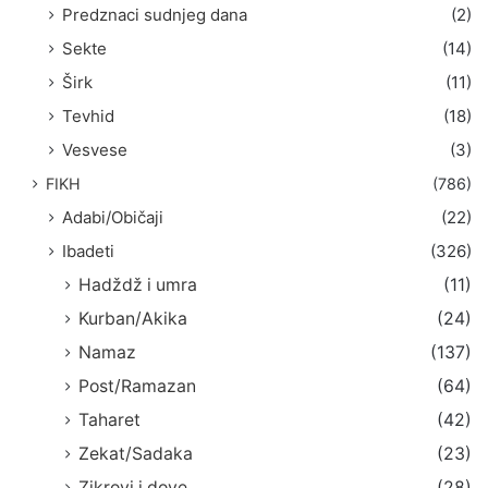
Predznaci sudnjeg dana
(2)
Sekte
(14)
Širk
(11)
Tevhid
(18)
Vesvese
(3)
FIKH
(786)
Adabi/Običaji
(22)
Ibadeti
(326)
Hadždž i umra
(11)
Kurban/Akika
(24)
Namaz
(137)
Post/Ramazan
(64)
Taharet
(42)
Zekat/Sadaka
(23)
Zikrovi i dove
(28)