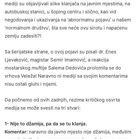
mediji su objavljivali slike klanjača na javnim mjestima, na
autobuskoj stanici, u šoping centru i slično, kao vid
negodovanja i ukazivanja na ‘abnormalnu pojavu’ u našem
‘normalnom društvu’, šta sve neće ovu sirotu i napaćenu
zemlju zadesiti?!
Sa šerijatske strane, o ovoj pojavi su pisali dr. Enes
Ljevaković, magistar Semir Imamović, a reakcija
mostarskog muftije Salema Dedovića prolomila se do
vrhova Veleža! Naravno ni mediji sa svojim komentarima
nisu ostali gluhi i nijemi.
Da počnemo od ovih zadnjih, rezime kritičkog osvrta
medija se može svesti na tri stvari:
1- Nije to džamija, pa da se tu klanja.
Komentar:
naravno da javno mjesto nije džamija, međutim