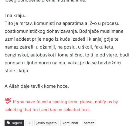
I na kraju…
Tito je mrtav, komunisti na aparatima a IZ-o u procesu
postkomunističkog dohavizavanja. Bošnjače muslimane
uzmi abdest prije nego iz kuće izađeš i klanjaj gdje te
namaz zatrefi: u džamiji, na poslu, u školi, fakultetu,
benzinskoj, autobuskoj i tome slično, to ti je od vjere, budi
ponosan i ljubomoran na nju, vakat je da se bezbožnici
stide i kriju.
A Allah daje tevfik kome hoće.
If you have found a spelling error, please, notify us by
selecting that text and
tap
on selected text.
Tagovi
IZ
javno mjesto
komunisti
namaz