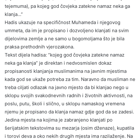
tejemuma), pa kojeg god čovjeka zatekne namaz neka ga
klanja…”
Hadis ukazuje na specifičnost Muhameda i njegovog
ummeta, da im je propisano i dozvoljeno klanjati na svim
dijelovima zemlje a ne samo u bogomoljama što je bila
praksa prethodnih vjerozakona.
Tekst dijela hadisa: “kojeg god čovjeka zatekne namaz
neka ga klanja” je direktan i nedvosmislen dokaz
propisanosti klanjanja muslimanima na javnim mjestima
kada god se ukaže potreba za tim. Naravno da musliman ne
treba ciljati odlazak na javno mjesto da bi klanjao nego u
sklopu svojih svakodnevnih radnih i životnih aktivnosti, na
poslu, putu, školi i slično, u sklopu namaskog vremena
njemu je propisano da klanja namaz gdje god da se zadesi.
Jedina mjesta na kojima je zabranjeno klanjati po
šerijatskim tekstovima su mezarja (osim dženaze), kupatila
i torovi deva a oko nekih drugih mjesta ima razilaženje. Na