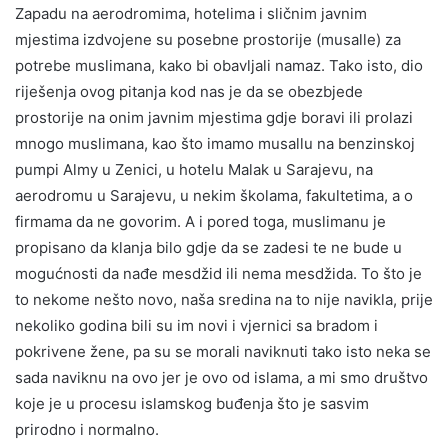
Zapadu na aerodromima, hotelima i sličnim javnim
mjestima izdvojene su posebne prostorije (musalle) za
potrebe muslimana, kako bi obavljali namaz. Tako isto, dio
riješenja ovog pitanja kod nas je da se obezbjede
prostorije na onim javnim mjestima gdje boravi ili prolazi
mnogo muslimana, kao što imamo musallu na benzinskoj
pumpi Almy u Zenici, u hotelu Malak u Sarajevu, na
aerodromu u Sarajevu, u nekim školama, fakultetima, a o
firmama da ne govorim. A i pored toga, muslimanu je
propisano da klanja bilo gdje da se zadesi te ne bude u
mogućnosti da nađe mesdžid ili nema mesdžida. To što je
to nekome nešto novo, naša sredina na to nije navikla, prije
nekoliko godina bili su im novi i vjernici sa bradom i
pokrivene žene, pa su se morali naviknuti tako isto neka se
sada naviknu na ovo jer je ovo od islama, a mi smo društvo
koje je u procesu islamskog buđenja što je sasvim
prirodno i normalno.