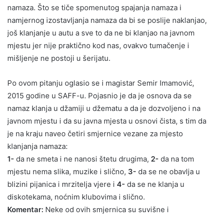
namaza. Što se tiče spomenutog spajanja namaza i
namjernog izostavljanja namaza da bi se poslije naklanjao,
još klanjanje u autu a sve to da ne bi klanjao na javnom
mjestu jer nije praktično kod nas, ovakvo tumačenje i
mišljenje ne postoji u šerijatu.
Po ovom pitanju oglasio se i magistar Semir Imamović,
2015 godine u SAFF-u. Pojasnio je da je osnova da se
namaz klanja u džamiji u džematu a da je dozvoljeno i na
javnom mjestu i da su javna mjesta u osnovi čista, s tim da
je na kraju naveo četiri smjernice vezane za mjesto
klanjanja namaza:
1-
da ne smeta i ne nanosi štetu drugima,
2-
da na tom
mjestu nema slika, muzike i slično,
3-
da se ne obavlja u
blizini pijanica i mrzitelja vjere i
4-
da se ne klanja u
diskotekama, noćnim klubovima i slično.
Komentar:
Neke od ovih smjernica su suvišne i