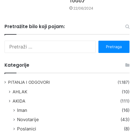
TUGUJ’
22/06/2024
Pretražite bilo koji pojam:
P
r
e
t
Kategorije
r
a
g
PITANJA I ODGOVORI
(1.187)
a
AHLAK
(10)
:
AKIDA
(111)
Iman
(16)
Novotarije
(43)
Poslanici
(8)