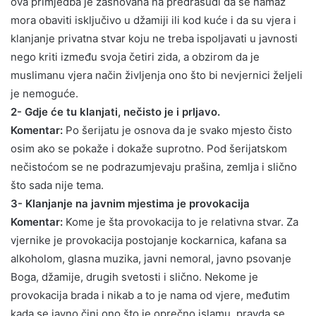
ova primjedba je zasnovana na predrasudi da se namaz
mora obaviti isključivo u džamiji ili kod kuće i da su vjera i
klanjanje privatna stvar koju ne treba ispoljavati u javnosti
nego kriti između svoja četiri zida, a obzirom da je
muslimanu vjera način življenja ono što bi nevjernici željeli
je nemoguće.
2- Gdje će tu klanjati, nečisto je i prljavo.
Komentar:
Po šerijatu je osnova da je svako mjesto čisto
osim ako se pokaže i dokaže suprotno. Pod šerijatskom
nečistoćom se ne podrazumjevaju prašina, zemlja i slično
što sada nije tema.
3- Klanjanje na javnim mjestima je provokacija
Komentar:
Kome je šta provokacija to je relativna stvar. Za
vjernike je provokacija postojanje kockarnica, kafana sa
alkoholom, glasna muzika, javni nemoral, javno psovanje
Boga, džamije, drugih svetosti i slično. Nekome je
provokacija brada i nikab a to je nama od vjere, međutim
kada se javno čini ono što je oprečno islamu, pravda se