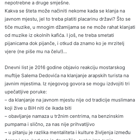
nepotrebne a druge smješne.
Kakva se šteta može načiniti nekome kada se klanja na
javnom mjestu, jel to treba platiti placarinu državi? Što se
tiče muzike, u mnogim džamijama se ne može rahat klanjati
od muzike iz okolnih kafića. I još, ne treba smetati
pijanicama dok pijanče, i otkud da znamo ko je mrzitelj
vjere (ne piše mu na čelu!)…
Dnevni list je 2016 godine objavio reakciju mostarskog
muftije Salema Dedovića na klanjanje arapskih turista na
javnim mjestima. Iz njegovog govora se mogu izdvojiti tri
upečatljive poruke:
– da klanjanje na javnom mjestu nije od tradicije muslimana
koji žive u BiH niti će ikada biti
– obavljanje namaza u tržnim centrima, na benzinskim
pumpama i slično, za nas nije prihvatljivo
– u pitanju je razlika mentaliteta i kulture življenja između