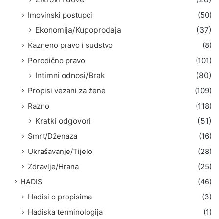
Imovinski postupci
(50)
Ekonomija/Kupoprodaja
(37)
Kazneno pravo i sudstvo
(8)
Porodično pravo
(101)
Intimni odnosi/Brak
(80)
Propisi vezani za žene
(109)
Razno
(118)
Kratki odgovori
(51)
Smrt/Dženaza
(16)
Ukrašavanje/Tijelo
(28)
Zdravlje/Hrana
(25)
HADIS
(46)
Hadisi o propisima
(3)
Hadiska terminologija
(1)