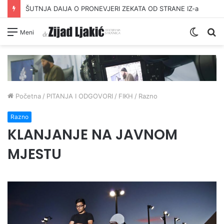
ŠUTNJA DAIJA O PRONEVJERI ZEKATA OD STRANE IZ-a
Switc
Pr
Meni
skin
Početna
/
PITANJA I ODGOVORI
/
FIKH
/
Razno
Razno
KLANJANJE NA JAVNOM
MJESTU