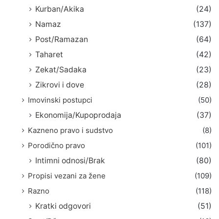
Kurban/Akika
(24)
Namaz
(137)
Post/Ramazan
(64)
Taharet
(42)
Zekat/Sadaka
(23)
Zikrovi i dove
(28)
Imovinski postupci
(50)
Ekonomija/Kupoprodaja
(37)
Kazneno pravo i sudstvo
(8)
Porodično pravo
(101)
Intimni odnosi/Brak
(80)
Propisi vezani za žene
(109)
Razno
(118)
Kratki odgovori
(51)