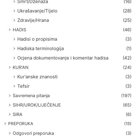
Smrt/Dženaza
(16)
Ukrašavanje/Tijelo
(28)
Zdravlje/Hrana
(25)
HADIS
(46)
Hadisi o propisima
(3)
Hadiska terminologija
(1)
Ocjena dokumentovanje i komentar hadisa
(42)
KUR'AN
(24)
Kur'anske znanosti
(3)
Tefsir
(3)
Savremena pitanja
(197)
SIHR/UROK/LIJEČENJE
(65)
SIRA
(6)
PREPORUKA
(15)
Odgovori preporuka
(3)