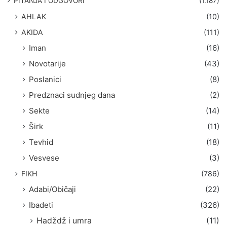
PITANJA I ODGOVORI
(1.187)
a
AHLAK
(10)
:
AKIDA
(111)
Iman
(16)
Novotarije
(43)
Poslanici
(8)
Predznaci sudnjeg dana
(2)
Sekte
(14)
Širk
(11)
Tevhid
(18)
Vesvese
(3)
FIKH
(786)
Adabi/Običaji
(22)
Ibadeti
(326)
Hadždž i umra
(11)