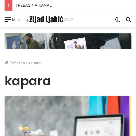
TREBAŠ NA KANAL
Switc
Pr
Meni
skin
Početna
/
kapara
kapara