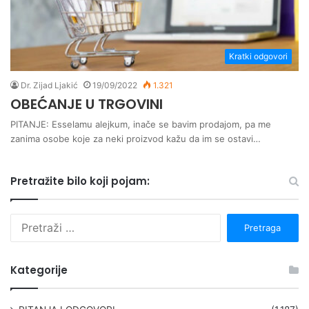
Kratki odgovori
Dr. Zijad Ljakić
19/09/2022
1.321
OBEĆANJE U TRGOVINI
PITANJE: Esselamu alejkum, inače se bavim prodajom, pa me
zanima osobe koje za neki proizvod kažu da im se ostavi…
Pretražite bilo koji pojam:
P
r
e
t
Kategorije
r
a
g