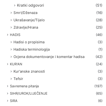
Kratki odgovori
(51)
Smrt/Dženaza
(16)
Ukrašavanje/Tijelo
(28)
Zdravlje/Hrana
(25)
HADIS
(46)
Hadisi o propisima
(3)
Hadiska terminologija
(1)
Ocjena dokumentovanje i komentar hadisa
(42)
KUR'AN
(24)
Kur'anske znanosti
(3)
Tefsir
(3)
Savremena pitanja
(197)
SIHR/UROK/LIJEČENJE
(65)
SIRA
(6)