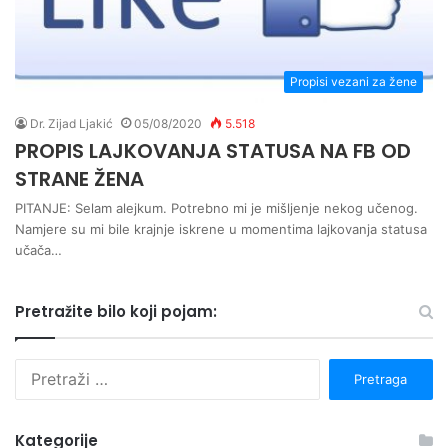
Propisi vezani za žene
Dr. Zijad Ljakić
05/08/2020
5.518
PROPIS LAJKOVANJA STATUSA NA FB OD
STRANE ŽENA
PITANJE: Selam alejkum. Potrebno mi je mišljenje nekog učenog.
Namjere su mi bile krajnje iskrene u momentima lajkovanja statusa
učača…
Pretražite bilo koji pojam:
P
r
e
t
Kategorije