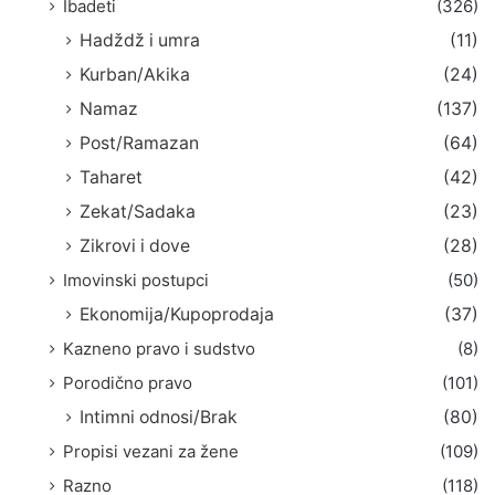
Ibadeti
(326)
Hadždž i umra
(11)
Kurban/Akika
(24)
Namaz
(137)
Post/Ramazan
(64)
Taharet
(42)
Zekat/Sadaka
(23)
Zikrovi i dove
(28)
Imovinski postupci
(50)
Ekonomija/Kupoprodaja
(37)
Kazneno pravo i sudstvo
(8)
Porodično pravo
(101)
Intimni odnosi/Brak
(80)
Propisi vezani za žene
(109)
Razno
(118)