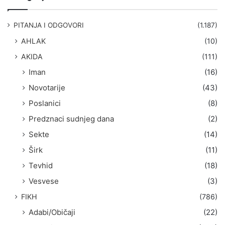
r
a
g
PITANJA I ODGOVORI
(1.187)
a
AHLAK
(10)
:
AKIDA
(111)
Iman
(16)
Novotarije
(43)
Poslanici
(8)
Predznaci sudnjeg dana
(2)
Sekte
(14)
Širk
(11)
Tevhid
(18)
Vesvese
(3)
FIKH
(786)
Adabi/Običaji
(22)