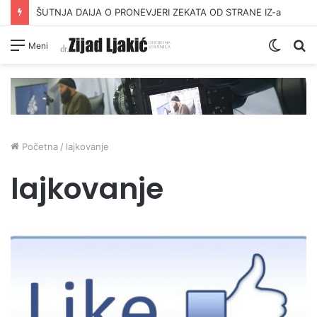
ŠUTNJA DAIJA O PRONEVJERI ZEKATA OD STRANE IZ-a
Switc
Pr
Meni
skin
Početna
/
lajkovanje
lajkovanje