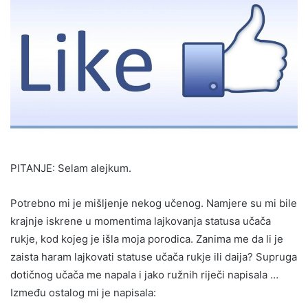
PITANJE: Selam alejkum.
Potrebno mi je mišljenje nekog učenog. Namjere su mi bile
krajnje iskrene u momentima lajkovanja statusa učača
rukje, kod kojeg je išla moja porodica. Zanima me da li je
zaista haram lajkovati statuse učača rukje ili daija? Supruga
dotičnog učača me napala i jako ružnih riječi napisala …
Između ostalog mi je napisala: