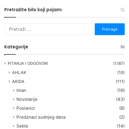
Pretražite bilo koji pojam:
P
r
e
t
Kategorije
r
a
g
PITANJA I ODGOVORI
(1.187)
a
AHLAK
(10)
:
AKIDA
(111)
Iman
(16)
Novotarije
(43)
Poslanici
(8)
Predznaci sudnjeg dana
(2)
Sekte
(14)