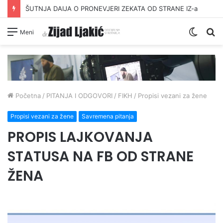
ŠUTNJA DAIJA O PRONEVJERI ZEKATA OD STRANE IZ-a
Switc
Pr
Meni
skin
Početna
/
PITANJA I ODGOVORI
/
FIKH
/
Propisi vezani za žene
Propisi vezani za žene
Savremena pitanja
PROPIS LAJKOVANJA
STATUSA NA FB OD STRANE
ŽENA