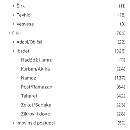
Širk
(11)
Tevhid
(18)
Vesvese
(3)
FIKH
(786)
Adabi/Običaji
(22)
Ibadeti
(326)
Hadždž i umra
(11)
Kurban/Akika
(24)
Namaz
(137)
Post/Ramazan
(64)
Taharet
(42)
Zekat/Sadaka
(23)
Zikrovi i dove
(28)
Imovinski postupci
(50)