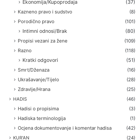
Ekonomija/Kupoprodaja
(37)
Kazneno pravo i sudstvo
(8)
Porodično pravo
(101)
Intimni odnosi/Brak
(80)
Propisi vezani za žene
(109)
Razno
(118)
Kratki odgovori
(51)
Smrt/Dženaza
(16)
Ukrašavanje/Tijelo
(28)
Zdravlje/Hrana
(25)
HADIS
(46)
Hadisi o propisima
(3)
Hadiska terminologija
(1)
Ocjena dokumentovanje i komentar hadisa
(42)
KUR'AN
(24)