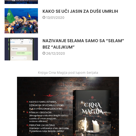
KAKO SE UČI JASIN ZA DUŠE UMRLIH
13/01/2020
NAZIVANJE SELAMA SAMO SA “SELAM”
BEZ “ALEJKUM”
26/12/2020
Knjiga Crna Magija pod lupom šerijata