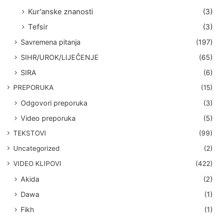
Kur'anske znanosti
(3)
Tefsir
(3)
Savremena pitanja
(197)
SIHR/UROK/LIJEČENJE
(65)
SIRA
(6)
PREPORUKA
(15)
Odgovori preporuka
(3)
Video preporuka
(5)
TEKSTOVI
(99)
Uncategorized
(2)
VIDEO KLIPOVI
(422)
Akida
(2)
Dawa
(1)
Fikh
(1)