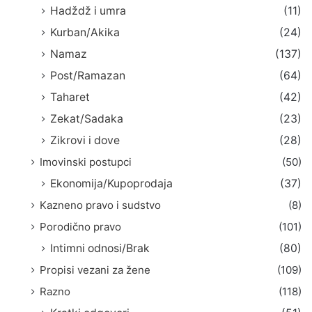
Hadždž i umra
(11)
Kurban/Akika
(24)
Namaz
(137)
Post/Ramazan
(64)
Taharet
(42)
Zekat/Sadaka
(23)
Zikrovi i dove
(28)
Imovinski postupci
(50)
Ekonomija/Kupoprodaja
(37)
Kazneno pravo i sudstvo
(8)
Porodično pravo
(101)
Intimni odnosi/Brak
(80)
Propisi vezani za žene
(109)
Razno
(118)