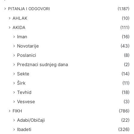
a
g
PITANJA I ODGOVORI
(1.187)
a
AHLAK
(10)
:
AKIDA
(111)
Iman
(16)
Novotarije
(43)
Poslanici
(8)
Predznaci sudnjeg dana
(2)
Sekte
(14)
Širk
(11)
Tevhid
(18)
Vesvese
(3)
FIKH
(786)
Adabi/Običaji
(22)
Ibadeti
(326)