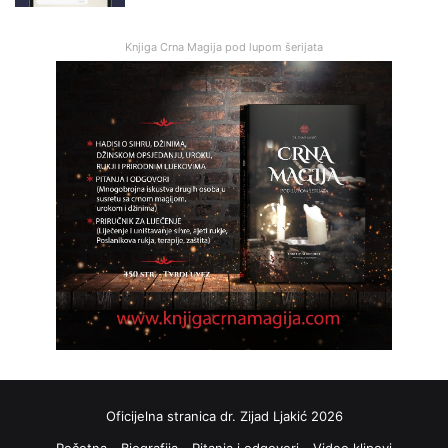
Knjiga Crna Magija pod lupom šerijata
Oficijelna stranica dr. Zijad Ljakić 2026
Početna
Biografija
Pitanja i odgovori
Video klipovi