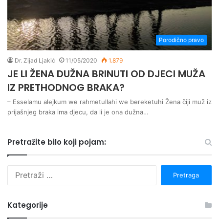
Porodično pravo
Dr. Zijad Ljakić
11/05/2020
1.879
JE LI ŽENA DUŽNA BRINUTI OD DJECI MUŽA
IZ PRETHODNOG BRAKA?
– Esselamu alejkum we rahmetullahi we bereketuhi Žena čiji muž iz
prijašnjeg braka ima djecu, da li je ona dužna…
Pretražite bilo koji pojam:
P
r
e
t
Kategorije
r