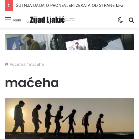
ŠUTNJA DAIJA O PRONEVJERI ZEKATA OD STRANE IZ-a
Switc
Pr
Meni
skin
Početna
/
maćeha
maćeha