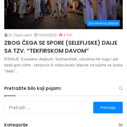
Savremena pitanja
Dr. Zijad Ljakić
11/04/2023
4.031
ZBOG ČEGA SE SPORE (SELEFIJSKE) DAIJE
SA TZV. “TEKFIRSKOM DAVOM”
PITANJE: Esselamu Alejkum. SubhanAllah, obuzima me tuga i jad
kada god vidim...tekstove ili video/audio klipove na kojima se braća
“daije”...
Pretražite bilo koji pojam:
P
r
e
t
Kategorije