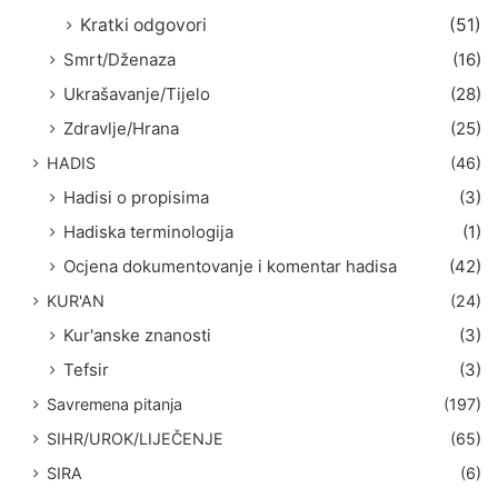
Kratki odgovori
(51)
Smrt/Dženaza
(16)
Ukrašavanje/Tijelo
(28)
Zdravlje/Hrana
(25)
HADIS
(46)
Hadisi o propisima
(3)
Hadiska terminologija
(1)
Ocjena dokumentovanje i komentar hadisa
(42)
KUR'AN
(24)
Kur'anske znanosti
(3)
Tefsir
(3)
Savremena pitanja
(197)
SIHR/UROK/LIJEČENJE
(65)
SIRA
(6)