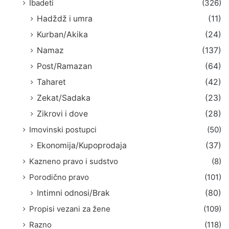
Ibadeti
(326)
Hadždž i umra
(11)
Kurban/Akika
(24)
Namaz
(137)
Post/Ramazan
(64)
Taharet
(42)
Zekat/Sadaka
(23)
Zikrovi i dove
(28)
Imovinski postupci
(50)
Ekonomija/Kupoprodaja
(37)
Kazneno pravo i sudstvo
(8)
Porodično pravo
(101)
Intimni odnosi/Brak
(80)
Propisi vezani za žene
(109)
Razno
(118)