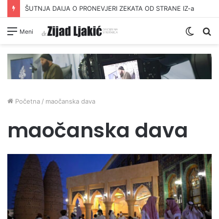
ŠUTNJA DAIJA O PRONEVJERI ZEKATA OD STRANE IZ-a
Switc
Pr
Meni
skin
Početna
/
maočanska dava
maočanska dava