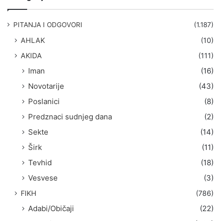
r
a
g
PITANJA I ODGOVORI
(1.187)
a
AHLAK
(10)
:
AKIDA
(111)
Iman
(16)
Novotarije
(43)
Poslanici
(8)
Predznaci sudnjeg dana
(2)
Sekte
(14)
Širk
(11)
Tevhid
(18)
Vesvese
(3)
FIKH
(786)
Adabi/Običaji
(22)