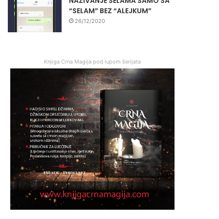
NAZIVANJE SELAMA SAMO SA
“SELAM” BEZ “ALEJKUM”
26/12/2020
Knjiga Crna Magija pod lupom šerijata