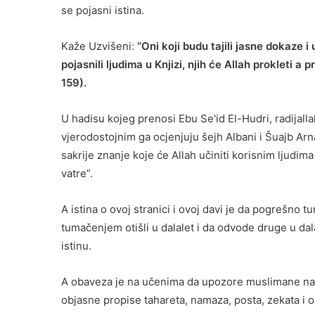
se pojasni istina.
Kaže Uzvišeni:
“Oni koji budu tajili jasne dokaze 
pojasnili ljudima u Knjizi, njih će Allah prokleti a 
159).
U hadisu kojeg prenosi Ebu Se'id El-Hudri, radijall
vjerodostojnim ga ocjenjuju šejh Albani i Šuajb Arna
sakrije znanje koje će Allah učiniti korisnim ljudi
vatre”.
A istina o ovoj stranici i ovoj davi je da pogrešno t
tumačenjem otišli u dalalet i da odvode druge u da
istinu.
A obaveza je na učenima da upozore muslimane na o
objasne propise tahareta, namaza, posta, zekata i o