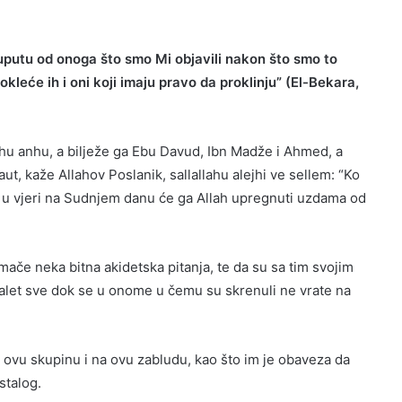
i uputu od onoga što smo Mi objavili nakon što smo to
prokleće ih i oni koji imaju pravo da proklinju” (El-Bekara,
ahu anhu, a bilježe ga Ebu Davud, Ibn Madže i Ahmed, a
ut, kaže Allahov Poslanik, sallallahu alejhi ve sellem: “Ko
ma u vjeri na Sudnjem danu će ga Allah upregnuti uzdama od
umače neka bitna akidetska pitanja, te da su sa tim svojim
lalet sve dok se u onome u čemu su skrenuli ne vrate na
vu skupinu i na ovu zabludu, kao što im je obaveza da
stalog.