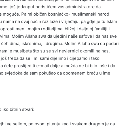
ome, još jedanput podstičem vas administratore da
ko je moguće. Pa mi običan bosnjačko- muslimanski narod
 nama na ovaj način razilaze i vrijeđaju, pa gdje je tu Islam
osti meni, mojim roditeljima, bližoj i daljnjoj familiji i
tvima. Molim Allaha swa da ujedini naše safove I da nas sve
šehidima, iskrenima, i drugima. Molim Allaha swa da podari
nam je musibeta što su se svi nevjernici okomili na nas,
još treba da se i mi sami dijelimo i cijepamo i tako
ete proslijediti e-mail dalje a možda ne bi bilo loše i da
m kao svjedoka da sam pokušao da opomenem braću u ime
iko bitnih stvari:
lejhi ve sellem, po ovom pitanju kao i svakom drugom je da