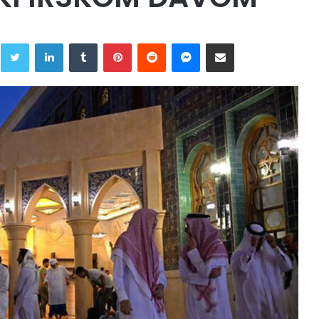
Twitter
LinkedIn
Tumblr
Pinterest
Reddit
Messenger
Share via Email