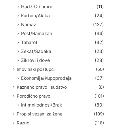
Hadždž i umra
(11)
Kurban/Akika
(24)
Namaz
(137)
Post/Ramazan
(64)
Taharet
(42)
Zekat/Sadaka
(23)
Zikrovi i dove
(28)
Imovinski postupci
(50)
Ekonomija/Kupoprodaja
(37)
Kazneno pravo i sudstvo
(8)
Porodično pravo
(101)
Intimni odnosi/Brak
(80)
Propisi vezani za žene
(109)
Razno
(118)