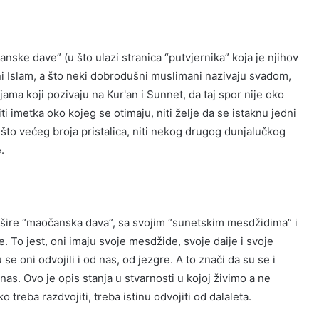
nske dave” (u što ulazi stranica “putvjernika” koja je njihov
rni Islam, a što neki dobrodušni muslimani nazivaju svađom,
ma koji pozivaju na Kur'an i Sunnet, da taj spor nije oko
i imetka oko kojeg se otimaju, niti želje da se istaknu jedni
 što većeg broja pristalica, niti nekog drugog dunjalučkog
.
 i šire “maočanska dava”, sa svojim “sunetskim mesdžidima” i
. To jest, oni imaju svoje mesdžide, svoje daije i svoje
se oni odvojili i od nas, od jezgre. A to znači da su se i
d nas. Ovo je opis stanja u stvarnosti u kojoj živimo a ne
 treba razdvojiti, treba istinu odvojiti od dalaleta.