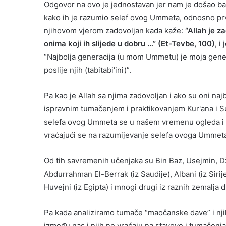
Odgovor na ovo je jednostavan jer nam je došao baš
kako ih je razumio selef ovog Ummeta, odnosno prve 
njihovom vjerom zadovoljan kada kaže:
“Allah je z
onima koji ih slijede u dobru …” (Et-Tevbe, 100)
, i
“Najbolja generacija (u mom Ummetu) je moja generaci
poslije njih (tabitabi'ini)”.
Pa kao je Allah sa njima zadovoljan i ako su oni n
ispravnim tumačenjem i praktikovanjem Kur'ana i S
selefa ovog Ummeta se u našem vremenu ogleda i o
vraćajući se na razumijevanje selefa ovoga Ummet
Od tih savremenih učenjaka su Bin Baz, Usejmin, Dž
Abdurrahman El-Berrak (iz Saudije), Albani (iz Sirije
Huvejni (iz Egipta) i mnogi drugi iz raznih zemalja d
Pa kada analiziramo tumače “maočanske dave” i nji
između nas i njih ne vraćaju na stavove i tumačenja