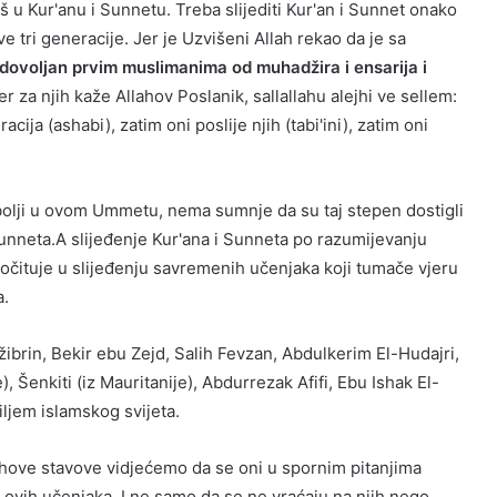
 u Kur'anu i Sunnetu. Treba slijediti Kur'an i Sunnet onako
tri generacije. Jer je Uzvišeni Allah rekao da je sa
adovoljan prvim muslimanima od muhadžira i ensarija i
 jer za njih kaže Allahov Poslanik, sallallahu alejhi ve sellem:
ja (ashabi), zatim oni poslije njih (tabi'ini), zatim oni
ajbolji u ovom Ummetu, nema sumnje da su taj stepen dostigli
unneta.A slijeđenje Kur'ana i Sunneta po razumijevanju
čituje u slijeđenju savremenih učenjaka koji tumače vjeru
a.
ibrin, Bekir ebu Zejd, Salih Fevzan, Abdulkerim El-Hudajri,
), Šenkiti (iz Mauritanije), Abdurrezak Afifi, Ebu Ishak El-
iljem islamskog svijeta.
hove stavove vidjećemo da se oni u spornim pitanjima
 ovih učenjaka. I ne samo da se ne vraćaju na njih nego