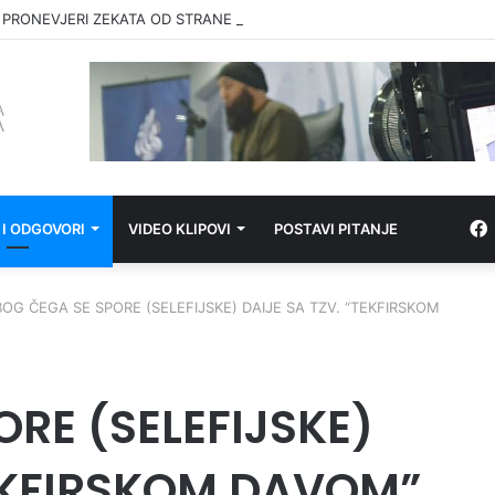
 PRONEVJERI ZEKATA OD STRANE IZ-a
 I ODGOVORI
VIDEO KLIPOVI
POSTAVI PITANJE
BOG ČEGA SE SPORE (SELEFIJSKE) DAIJE SA TZV. “TEKFIRSKOM
RE (SELEFIJSKE)
TEKFIRSKOM DAVOM”