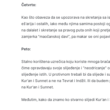
Četvrto:
Kao što obaveza da se upozorava na skretanja sa istine
eš'arija i ostalih, iako među njima samima postoji 
na dalalet i skretanje sa pravog puta onih koji pretj
zamjerka “maočanskoj davi”, pa makar se oni pojavil
Peto:
Stalno korištena uzrečica koju koriste mnoga braća,
čime opravdavaju svoje slijeđenje i “neodricanje”
slijeđenje istih. U protivnom trebali bi da slijede i suf
Kur'an i Sunnet a ne na Tevrat i Indžil. Ili da bude
na Kur'an i Sunnet.
Međutim, kako da znamo ko stvarno slijedi Kur'an i 