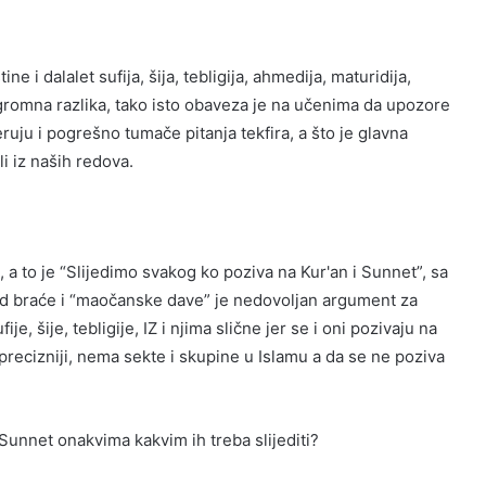
 i dalalet sufija, šija, tebligija, ahmedija, maturidija,
ogromna razlika, tako isto obaveza je na učenima da upozore
eruju i pogrešno tumače pitanja tekfira, a što je glavna
i iz naših redova.
 a to je “Slijedimo svakog ko poziva na Kur'an i Sunnet”, sa
 od braće i “maočanske dave” je nedovoljan argument za
ije, šije, tebligije, IZ i njima slične jer se i oni pozivaju na
m precizniji, nema sekte i skupine u Islamu a da se ne poziva
Sunnet onakvima kakvim ih treba slijediti?