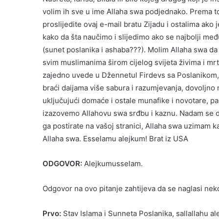
volim ih sve u ime Allaha swa podjednako. Prema t
proslijedite ovaj e-mail bratu Zijadu i ostalima a
kako da šta naučimo i slijedimo ako se najbolji među
(sunet poslanika i ashaba???). Molim Allaha swa da opr
svim muslimanima širom cijelog svijeta živima i mr
zajedno uvede u Džennetul Firdevs sa Poslanikom, 
braći daijama više sabura i razumjevanja, dovoljno 
uključujući domaće i ostale munafike i novotare, pa 
izazovemo Allahovu swa srđbu i kaznu. Nadam se da ć
ga postirate na vašoj stranici, Allaha swa uzima
Allaha swa. Esselamu alejkum! Brat iz USA
ODGOVOR:
Alejkumusselam.
Odgovor na ovo pitanje zahtijeva da se naglasi nekol
Prvo:
Stav Islama i Sunneta Poslanika, sallallahu a