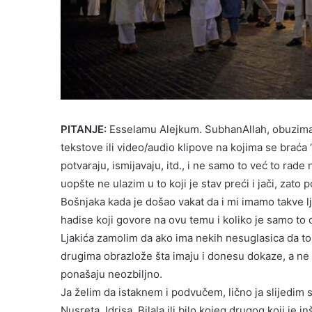
PITANJE:
Esselamu Alejkum. SubhanAllah, obuzima 
tekstove ili video/audio klipove na kojima se braća “
potvaraju, ismijavaju, itd., i ne samo to već to rad
uopšte ne ulazim u to koji je stav preći i jači, za
Bošnjaka kada je došao vakat da i mi imamo takve lj
hadise koji govore na ovu temu i koliko je samo to 
Ljakića zamolim da ako ima nekih nesuglasica da to r
drugima obrazlože šta imaju i donesu dokaze, a ne 
ponašaju neozbiljno.
Ja želim da istaknem i podvučem, lično ja slijedim s
Nusreta, Idrisa, Bilala ili bilo kojeg drugog koji je 