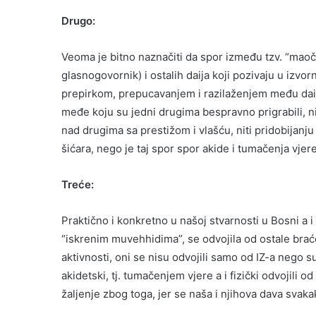
Drugo:
Veoma je bitno naznačiti da spor između tzv. “maoča
glasnogovornik) i ostalih daija koji pozivaju u izvo
prepirkom, prepucavanjem i razilaženjem među daija
međe koju su jedni drugima bespravno prigrabili, nit
nad drugima sa prestižom i vlašću, niti pridobijanju
šićara, nego je taj spor spor akide i tumačenja vjere
Treće:
Praktično i konkretno u našoj stvarnosti u Bosni a
“iskrenim muvehhidima”, se odvojila od ostale braće
aktivnosti, oni se nisu odvojili samo od IZ-a nego su 
akidetski, tj. tumačenjem vjere a i fizički odvojili o
žaljenje zbog toga, jer se naša i njihova dava svakako