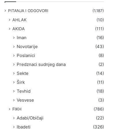
g
a
PITANJA I ODGOVORI
(1.187)
:
AHLAK
(10)
AKIDA
(111)
Iman
(16)
Novotarije
(43)
Poslanici
(8)
Predznaci sudnjeg dana
(2)
Sekte
(14)
Širk
(11)
Tevhid
(18)
Vesvese
(3)
FIKH
(786)
Adabi/Običaji
(22)
Ibadeti
(326)