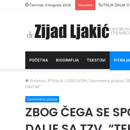
ŠUTNJA DAIJA O
Četvrtak, 6 Augusta 2026
Aktuelno
POČETNA
BIOGRAFIJA
TEKSTOVI
PITANJA
Početna
/
PITANJA I ODGOVORI
/
Savremena pitanja
/
Z
DAVOM”
Savremena pitanja
ZBOG ČEGA SE SPO
DAIJE SA TZV. “