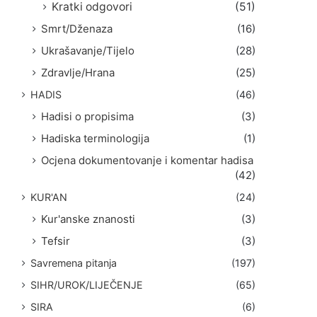
Kratki odgovori
(51)
Smrt/Dženaza
(16)
Ukrašavanje/Tijelo
(28)
Zdravlje/Hrana
(25)
HADIS
(46)
Hadisi o propisima
(3)
Hadiska terminologija
(1)
Ocjena dokumentovanje i komentar hadisa
(42)
KUR'AN
(24)
Kur'anske znanosti
(3)
Tefsir
(3)
Savremena pitanja
(197)
SIHR/UROK/LIJEČENJE
(65)
SIRA
(6)