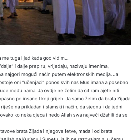
me tuga i jad kada god vidim…
daije” i dalje prepiru, vrijeđaju, nazivaju imenima,
e na najgori mogući način putem elektronskih medija. Ja
to postoje oni “učenjaci” ponos svih nas Muslimana a posebno
ude među nama. Ja ovdje ne želim da citiram ajete niti
opasno po insane I koji grijeh. Ja samo želim da brata Zijada
iješe na prikladan (islamski) način, da sjednu i da jedni
ovako ko neka djeca i nedo Allah swa najveći džahili da se
tavove brata Zijada i njegove fetve, mada i od brata
inšaAllah na Kur’anu i Sunetu, ja ih ne razdvajam ni u čemu i