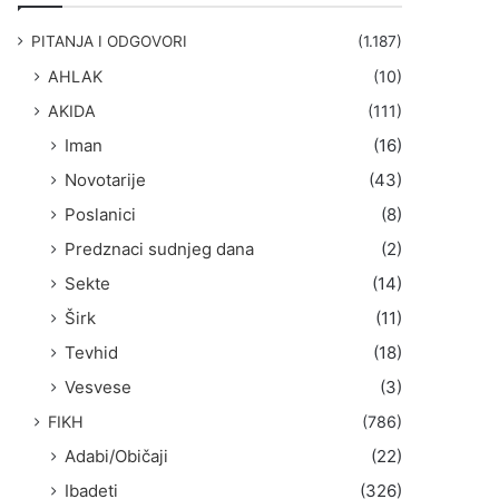
g
a
PITANJA I ODGOVORI
(1.187)
:
AHLAK
(10)
AKIDA
(111)
Iman
(16)
Novotarije
(43)
Poslanici
(8)
Predznaci sudnjeg dana
(2)
Sekte
(14)
Širk
(11)
Tevhid
(18)
Vesvese
(3)
FIKH
(786)
Adabi/Običaji
(22)
Ibadeti
(326)