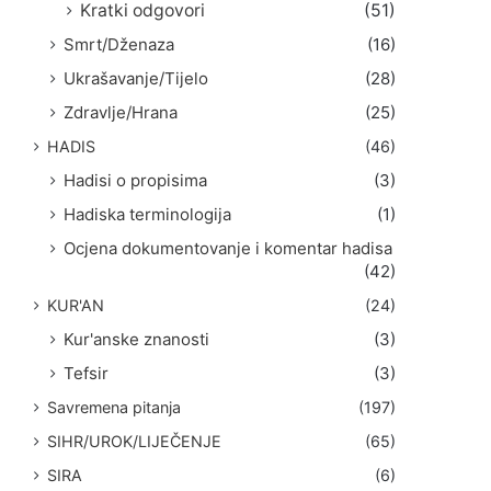
Kratki odgovori
(51)
Smrt/Dženaza
(16)
Ukrašavanje/Tijelo
(28)
Zdravlje/Hrana
(25)
HADIS
(46)
Hadisi o propisima
(3)
Hadiska terminologija
(1)
Ocjena dokumentovanje i komentar hadisa
(42)
KUR'AN
(24)
Kur'anske znanosti
(3)
Tefsir
(3)
Savremena pitanja
(197)
SIHR/UROK/LIJEČENJE
(65)
SIRA
(6)