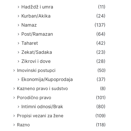
Hadždž i umra
(11)
Kurban/Akika
(24)
Namaz
(137)
Post/Ramazan
(64)
Taharet
(42)
Zekat/Sadaka
(23)
Zikrovi i dove
(28)
Imovinski postupci
(50)
Ekonomija/Kupoprodaja
(37)
Kazneno pravo i sudstvo
(8)
Porodično pravo
(101)
Intimni odnosi/Brak
(80)
Propisi vezani za žene
(109)
Razno
(118)