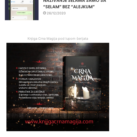
NAZIVANJE SELAMA SAMO SA
“SELAM” BEZ “ALEJKUM”
26/12/2020
Knjiga Crna Magija pod lupom šerijata