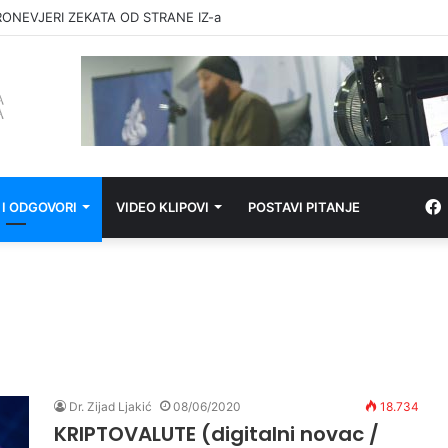
RONEVJERI ZEKATA OD STRANE IZ-a
 I ODGOVORI
VIDEO KLIPOVI
POSTAVI PITANJE
Dr. Zijad Ljakić
08/06/2020
18.734
KRIPTOVALUTE (digitalni novac /