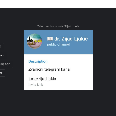
Telegram kanal - dr. Zijad Ljakić
i
ani
amazan
at