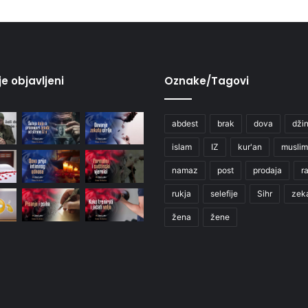
je objavljeni
Oznake/Tagovi
abdest
brak
dova
džin
islam
IZ
kur'an
muslim
namaz
post
prodaja
r
rukja
selefije
Sihr
zek
žena
žene