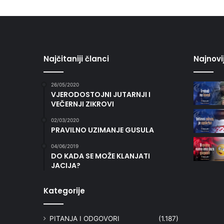
Najčitaniji članci
Najnovi
26/05/2020
VJERODOSTOJNI JUTARNJI I
VEČERNJI ZIKROVI
02/03/2020
PRAVILNO UZIMANJE GUSULA
04/06/2019
DO KADA SE MOŽE KLANJATI
JACIJA?
Kategorije
PITANJA I ODGOVORI
(1.187)