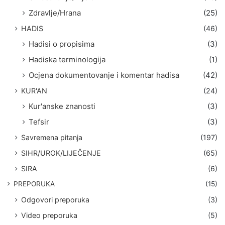
Zdravlje/Hrana
(25)
HADIS
(46)
Hadisi o propisima
(3)
Hadiska terminologija
(1)
Ocjena dokumentovanje i komentar hadisa
(42)
KUR'AN
(24)
Kur'anske znanosti
(3)
Tefsir
(3)
Savremena pitanja
(197)
SIHR/UROK/LIJEČENJE
(65)
SIRA
(6)
PREPORUKA
(15)
Odgovori preporuka
(3)
Video preporuka
(5)