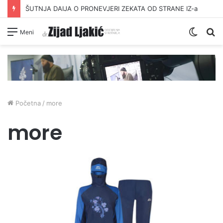
ŠUTNJA DAIJA O PRONEVJERI ZEKATA OD STRANE IZ-a
Switc
Pr
Meni
skin
Početna
/
more
more