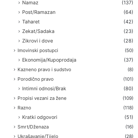
Namaz
(137)
Post/Ramazan
(64)
Taharet
(42)
Zekat/Sadaka
(23)
Zikrovi i dove
(28)
Imovinski postupci
(50)
Ekonomija/Kupoprodaja
(37)
Kazneno pravo i sudstvo
(8)
Porodično pravo
(101)
Intimni odnosi/Brak
(80)
Propisi vezani za žene
(109)
Razno
(118)
Kratki odgovori
(51)
Smrt/Dženaza
(16)
Ukrašavanje/Tijelo
(28)