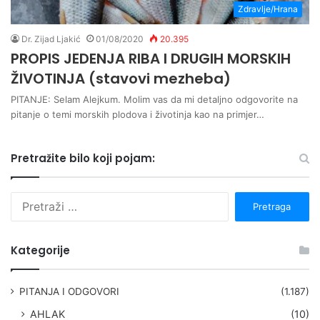
Zdravlje/Hrana
Dr. Zijad Ljakić
01/08/2020
20.395
PROPIS JEDENJA RIBA I DRUGIH MORSKIH
ŽIVOTINJA (stavovi mezheba)
PITANJE: Selam Alejkum. Molim vas da mi detaljno odgovorite na
pitanje o temi morskih plodova i životinja kao na primjer…
Pretražite bilo koji pojam:
P
r
e
t
Kategorije
r
a
g
PITANJA I ODGOVORI
(1.187)
a
AHLAK
(10)
: