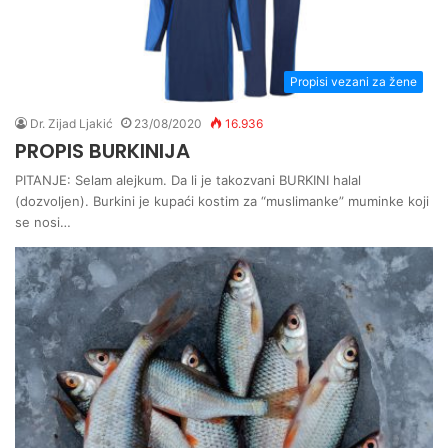
Propisi vezani za žene
Dr. Zijad Ljakić
23/08/2020
16.936
PROPIS BURKINIJA
PITANJE: Selam alejkum. Da li je takozvani BURKINI halal
(dozvoljen). Burkini je kupaći kostim za “muslimanke” muminke koji
se nosi…