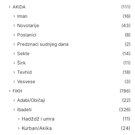
AKIDA
(111)
Iman
(16)
Novotarije
(43)
Poslanici
(8)
Predznaci sudnjeg dana
(2)
Sekte
(14)
Širk
(11)
Tevhid
(18)
Vesvese
(3)
FIKH
(786)
Adabi/Običaji
(22)
Ibadeti
(326)
Hadždž i umra
(11)
Kurban/Akika
(24)