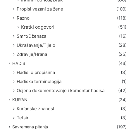
Propisi vezani za žene
(109)
Razno
(118)
Kratki odgovori
(51)
Smrt/Dženaza
(16)
Ukrašavanje/Tijelo
(28)
Zdravlje/Hrana
(25)
HADIS
(46)
Hadisi o propisima
(3)
Hadiska terminologija
(1)
Ocjena dokumentovanje i komentar hadisa
(42)
KUR'AN
(24)
Kur'anske znanosti
(3)
Tefsir
(3)
Savremena pitanja
(197)