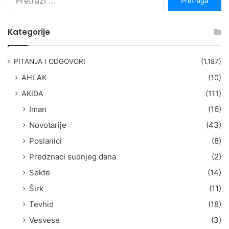
r
e
t
Kategorije
r
a
g
PITANJA I ODGOVORI
(1.187)
a
AHLAK
(10)
:
AKIDA
(111)
Iman
(16)
Novotarije
(43)
Poslanici
(8)
Predznaci sudnjeg dana
(2)
Sekte
(14)
Širk
(11)
Tevhid
(18)
Vesvese
(3)