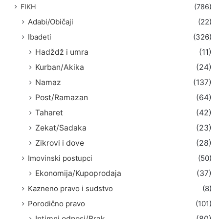
FIKH
(786)
Adabi/Običaji
(22)
Ibadeti
(326)
Hadždž i umra
(11)
Kurban/Akika
(24)
Namaz
(137)
Post/Ramazan
(64)
Taharet
(42)
Zekat/Sadaka
(23)
Zikrovi i dove
(28)
Imovinski postupci
(50)
Ekonomija/Kupoprodaja
(37)
Kazneno pravo i sudstvo
(8)
Porodično pravo
(101)
Intimni odnosi/Brak
(80)