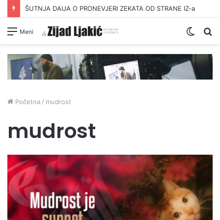
ŠUTNJA DAIJA O PRONEVJERI ZEKATA OD STRANE IZ-a
Switc
Pr
Meni
skin
Početna
/
mudrost
mudrost