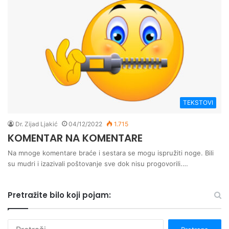
TEKSTOVI
Dr. Zijad Ljakić
04/12/2022
1.715
KOMENTAR NA KOMENTARE
Na mnoge komentare braće i sestara se mogu ispružiti noge. Bili
su mudri i izazivali poštovanje sve dok nisu progovorili.…
Pretražite bilo koji pojam:
P