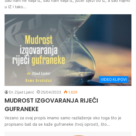
Sad nam ne valja IZ, sad nam valja IZ, jučer bježi od IZ, a sad hajmo
u IZ i tako…
VIDEO KLIPOVI
Dr. Zijad Ljakić
25/04/2023
1.629
MUDROST IZGOVARANJA RIJEČI
GUFRANEKE
Vezano za ovaj propis imamo samo razilaženje oko toga što je
propisano baš da se kaže gufraneke (tvoj oprost), što…