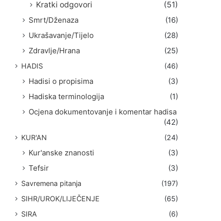
Kratki odgovori
(51)
Smrt/Dženaza
(16)
Ukrašavanje/Tijelo
(28)
Zdravlje/Hrana
(25)
HADIS
(46)
Hadisi o propisima
(3)
Hadiska terminologija
(1)
Ocjena dokumentovanje i komentar hadisa
(42)
KUR'AN
(24)
Kur'anske znanosti
(3)
Tefsir
(3)
Savremena pitanja
(197)
SIHR/UROK/LIJEČENJE
(65)
SIRA
(6)