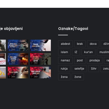
je objavljeni
Oznake/Tagovi
abdest
brak
dova
džin
islam
IZ
kur'an
muslim
namaz
post
prodaja
r
rukja
selefije
Sihr
zek
žena
žene