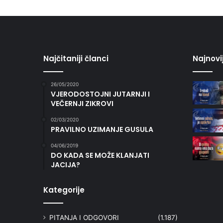
Najčitaniji članci
Najnovi
26/05/2020
VJERODOSTOJNI JUTARNJI I
VEČERNJI ZIKROVI
02/03/2020
PRAVILNO UZIMANJE GUSULA
04/06/2019
DO KADA SE MOŽE KLANJATI
JACIJA?
Kategorije
PITANJA I ODGOVORI
(1.187)