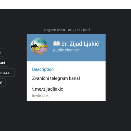
Telegram kanal - dr. Zijad Ljakić
i
ani
amazan
at