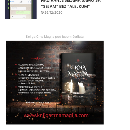
NAZIVANJE SELAMA SAMO SA
“SELAM” BEZ “ALEJKUM”
26/12/2020
Knjiga Crna Magija pod lupom šerijata