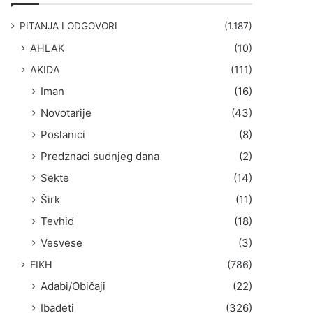
g
a
PITANJA I ODGOVORI
(1.187)
:
AHLAK
(10)
AKIDA
(111)
Iman
(16)
Novotarije
(43)
Poslanici
(8)
Predznaci sudnjeg dana
(2)
Sekte
(14)
Širk
(11)
Tevhid
(18)
Vesvese
(3)
FIKH
(786)
Adabi/Običaji
(22)
Ibadeti
(326)