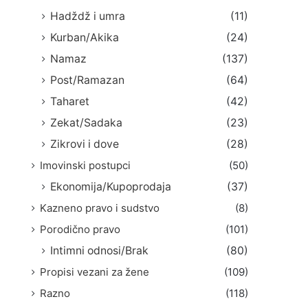
Hadždž i umra
(11)
Kurban/Akika
(24)
Namaz
(137)
Post/Ramazan
(64)
Taharet
(42)
Zekat/Sadaka
(23)
Zikrovi i dove
(28)
Imovinski postupci
(50)
Ekonomija/Kupoprodaja
(37)
Kazneno pravo i sudstvo
(8)
Porodično pravo
(101)
Intimni odnosi/Brak
(80)
Propisi vezani za žene
(109)
Razno
(118)