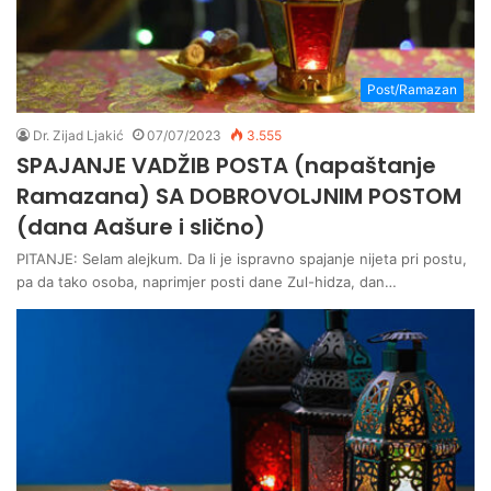
Post/Ramazan
Dr. Zijad Ljakić
07/07/2023
3.555
SPAJANJE VADŽIB POSTA (napaštanje
Ramazana) SA DOBROVOLJNIM POSTOM
(dana Aašure i slično)
PITANJE: Selam alejkum. Da li je ispravno spajanje nijeta pri postu,
pa da tako osoba, naprimjer posti dane Zul-hidza, dan…