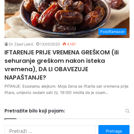
Post/Ramazan
Dr. Zijad Ljakić
13/05/2020
4.167
IFTARENJE PRIJE VREMENA GREŠKOM (ili
sehuranje greškom nakon isteka
vremena), DA LI OBAVEZUJE
NAPAŠTANJE?
PITANJE: Esselamu alejkum. Moja žena se iftarila sat vremena prije
iftara, umjesto sedam sati (tj. 19:00) mislila da je osam…
Pretražite bilo koji pojam:
P