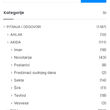
r
e
t
Kategorije
r
a
g
PITANJA I ODGOVORI
(1.187)
a
AHLAK
(10)
:
AKIDA
(111)
Iman
(16)
Novotarije
(43)
Poslanici
(8)
Predznaci sudnjeg dana
(2)
Sekte
(14)
Širk
(11)
Tevhid
(18)
Vesvese
(3)