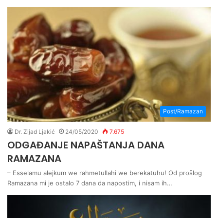
Post/Ramazan
Dr. Zijad Ljakić
24/05/2020
7.675
ODGAĐANJE NAPAŠTANJA DANA
RAMAZANA
– Esselamu alejkum we rahmetullahi we berekatuhu! Od prošlog
Ramazana mi je ostalo 7 dana da napostim, i nisam ih…