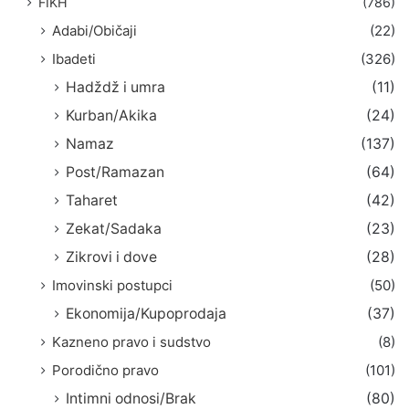
FIKH
(786)
Adabi/Običaji
(22)
Ibadeti
(326)
Hadždž i umra
(11)
Kurban/Akika
(24)
Namaz
(137)
Post/Ramazan
(64)
Taharet
(42)
Zekat/Sadaka
(23)
Zikrovi i dove
(28)
Imovinski postupci
(50)
Ekonomija/Kupoprodaja
(37)
Kazneno pravo i sudstvo
(8)
Porodično pravo
(101)
Intimni odnosi/Brak
(80)