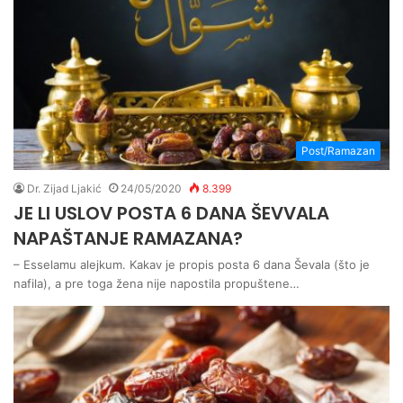
Post/Ramazan
Dr. Zijad Ljakić
24/05/2020
8.399
JE LI USLOV POSTA 6 DANA ŠEVVALA
NAPAŠTANJE RAMAZANA?
– Esselamu alejkum. Kakav je propis posta 6 dana Ševala (što je
nafila), a pre toga žena nije napostila propuštene…