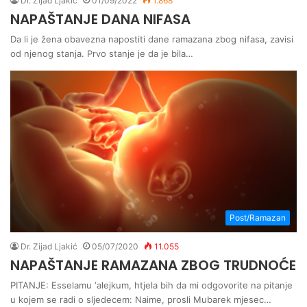
Dr. Zijad Ljakić
01/09/2022
1.868
NAPAŠTANJE DANA NIFASA
Da li je žena obavezna napostiti dane ramazana zbog nifasa, zavisi
od njenog stanja. Prvo stanje je da je bila…
Post/Ramazan
Dr. Zijad Ljakić
05/07/2020
11.055
NAPAŠTANJE RAMAZANA ZBOG TRUDNOĆE
PITANJE: Esselamu ‘alejkum, htjela bih da mi odgovorite na pitanje
u kojem se radi o sljedecem: Naime, prosli Mubarek mjesec…