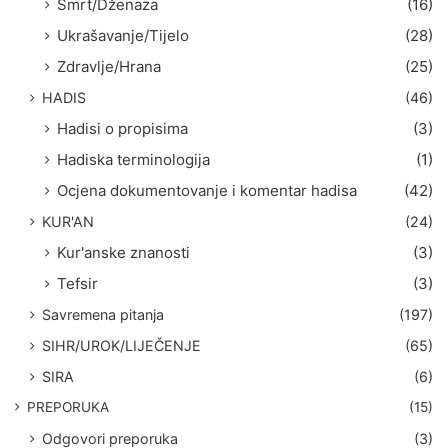
Smrt/Dženaza
(16)
Ukrašavanje/Tijelo
(28)
Zdravlje/Hrana
(25)
HADIS
(46)
Hadisi o propisima
(3)
Hadiska terminologija
(1)
Ocjena dokumentovanje i komentar hadisa
(42)
KUR'AN
(24)
Kur'anske znanosti
(3)
Tefsir
(3)
Savremena pitanja
(197)
SIHR/UROK/LIJEČENJE
(65)
SIRA
(6)
PREPORUKA
(15)
Odgovori preporuka
(3)