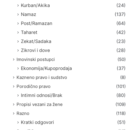
Kurban/Akika
(24)
Namaz
(137)
Post/Ramazan
(64)
Taharet
(42)
Zekat/Sadaka
(23)
Zikrovi i dove
(28)
Imovinski postupci
(50)
Ekonomija/Kupoprodaja
(37)
Kazneno pravo i sudstvo
(8)
Porodično pravo
(101)
Intimni odnosi/Brak
(80)
Propisi vezani za žene
(109)
Razno
(118)
Kratki odgovori
(51)