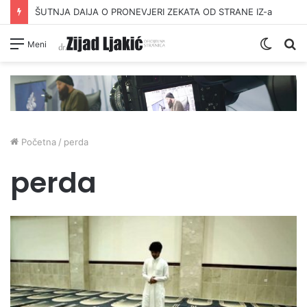
ŠUTNJA DAIJA O PRONEVJERI ZEKATA OD STRANE IZ-a
Switc
Pr
Meni
skin
Početna
/
perda
perda