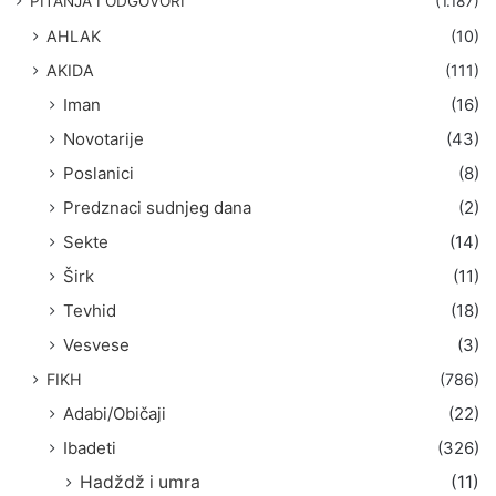
PITANJA I ODGOVORI
(1.187)
a
AHLAK
(10)
:
AKIDA
(111)
Iman
(16)
Novotarije
(43)
Poslanici
(8)
Predznaci sudnjeg dana
(2)
Sekte
(14)
Širk
(11)
Tevhid
(18)
Vesvese
(3)
FIKH
(786)
Adabi/Običaji
(22)
Ibadeti
(326)
Hadždž i umra
(11)