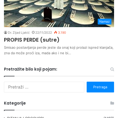
Namaz
Dr. Zijad Ljakić
22/11/2022
3.190
PROPIS PERDE (sutre)
Smisao postavljanja perde jeste da onaj koji prolazi ispred klanjača,
zna da može proći iza, mada ako i ne bi…
Pretražite bilo koji pojam:
P
r
e
t
Kategorije
r
a
g