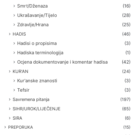
Smrt/Dženaza
(16)
Ukrašavanje/Tijelo
(28)
Zdravlje/Hrana
(25)
HADIS
(46)
Hadisi o propisima
(3)
Hadiska terminologija
(1)
Ocjena dokumentovanje i komentar hadisa
(42)
KUR'AN
(24)
Kur'anske znanosti
(3)
Tefsir
(3)
Savremena pitanja
(197)
SIHR/UROK/LIJEČENJE
(65)
SIRA
(6)
PREPORUKA
(15)