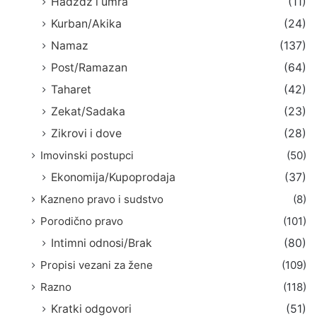
Hadždž i umra
(11)
Kurban/Akika
(24)
Namaz
(137)
Post/Ramazan
(64)
Taharet
(42)
Zekat/Sadaka
(23)
Zikrovi i dove
(28)
Imovinski postupci
(50)
Ekonomija/Kupoprodaja
(37)
Kazneno pravo i sudstvo
(8)
Porodično pravo
(101)
Intimni odnosi/Brak
(80)
Propisi vezani za žene
(109)
Razno
(118)
Kratki odgovori
(51)