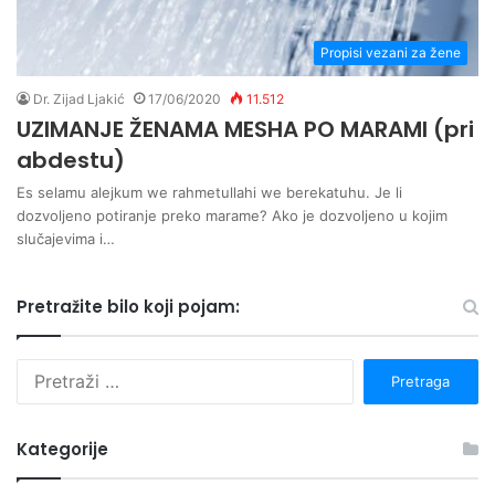
Propisi vezani za žene
Dr. Zijad Ljakić
17/06/2020
11.512
UZIMANJE ŽENAMA MESHA PO MARAMI (pri
abdestu)
Es selamu alejkum we rahmetullahi we berekatuhu. Je li
dozvoljeno potiranje preko marame? Ako je dozvoljeno u kojim
slučajevima i…
Pretražite bilo koji pojam:
P
r
e
t
Kategorije
r
a