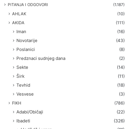
g
PITANJA I ODGOVORI
(1.187)
a
AHLAK
(10)
:
AKIDA
(111)
Iman
(16)
Novotarije
(43)
Poslanici
(8)
Predznaci sudnjeg dana
(2)
Sekte
(14)
Širk
(11)
Tevhid
(18)
Vesvese
(3)
FIKH
(786)
Adabi/Običaji
(22)
Ibadeti
(326)