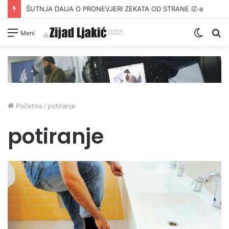
ŠUTNJA DAIJA O PRONEVJERI ZEKATA OD STRANE IZ-a
Switc
Pr
Meni
skin
Početna
/
potiranje
potiranje