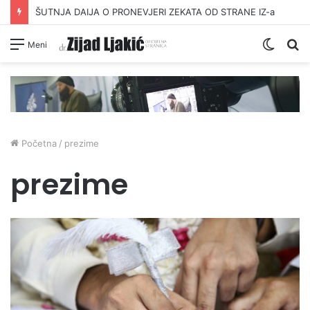
ŠUTNJA DAIJA O PRONEVJERI ZEKATA OD STRANE IZ-a
Switc
Pr
Meni
skin
Početna
/
prezime
prezime