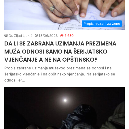
Propisi vezani za žene
Dr. Zijad Ljakić
13/06/2023
5.680
DA LI SE ZABRANA UZIMANJA PREZIMENA
MUŽA ODNOSI SAMO NA ŠERIJATSKO
VJENČANJE A NE NA OPŠTINSKO?
Propis zabrane uzimanja muževog prezimena se odnosi i na
šerijatsko vjenčanje i na opštinsko vjenčanje. Na šerijatsko se
odnosi jer…