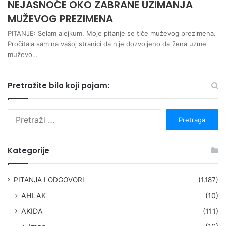
NEJASNOĆE OKO ZABRANE UZIMANJA
MUŽEVOG PREZIMENA
PITANJE: Selam alejkum. Moje pitanje se tiče muževog prezimena.
Pročitala sam na vašoj stranici da nije dozvoljeno da žena uzme
muževo…
Pretražite bilo koji pojam:
P
r
e
t
Kategorije
r
a
g
PITANJA I ODGOVORI
(1.187)
a
AHLAK
(10)
:
AKIDA
(111)