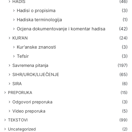
HADIS
(46)
Hadisi o propisima
(3)
Hadiska terminologija
(1)
Ocjena dokumentovanje i komentar hadisa
(42)
KUR'AN
(24)
Kur'anske znanosti
(3)
Tefsir
(3)
Savremena pitanja
(197)
SIHR/UROK/LIJEČENJE
(65)
SIRA
(6)
PREPORUKA
(15)
Odgovori preporuka
(3)
Video preporuka
(5)
TEKSTOVI
(99)
Uncategorized
(2)