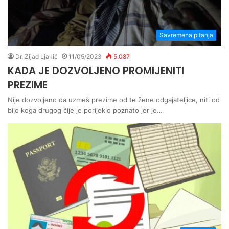
Savremena pitanja
Dr. Zijad Ljakić
11/05/2023
5.087
KADA JE DOZVOLJENO PROMIJENITI
PREZIME
Nije dozvoljeno da uzmeš prezime od te žene odgajateljice, niti od
bilo koga drugog čije je porijeklo poznato jer je…