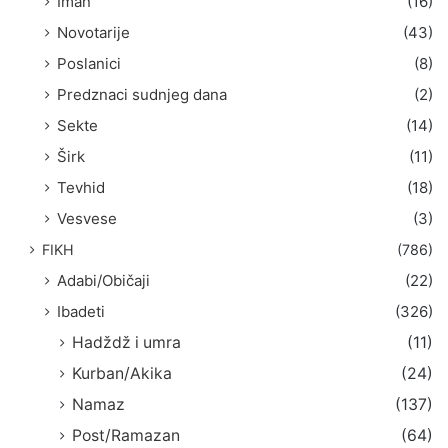
Iman
(16)
Novotarije
(43)
Poslanici
(8)
Predznaci sudnjeg dana
(2)
Sekte
(14)
Širk
(11)
Tevhid
(18)
Vesvese
(3)
FIKH
(786)
Adabi/Običaji
(22)
Ibadeti
(326)
Hadždž i umra
(11)
Kurban/Akika
(24)
Namaz
(137)
Post/Ramazan
(64)