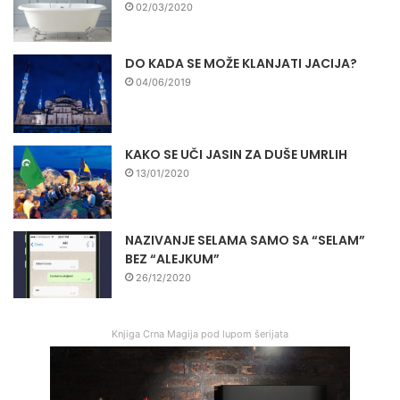
02/03/2020
DO KADA SE MOŽE KLANJATI JACIJA?
04/06/2019
KAKO SE UČI JASIN ZA DUŠE UMRLIH
13/01/2020
NAZIVANJE SELAMA SAMO SA “SELAM”
BEZ “ALEJKUM”
26/12/2020
Knjiga Crna Magija pod lupom šerijata