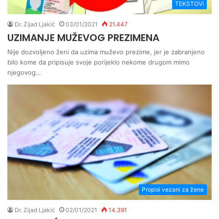
TEKSTOVI
Dr. Zijad Ljakić
03/01/2021
21.447
UZIMANJE MUŽEVOG PREZIMENA
Nije dozvoljeno ženi da uzima muževo prezime, jer je zabranjeno
bilo kome da pripisuje svoje porijeklo nekome drugom mimo
njegovog…
Propisi vezani za žene
Dr. Zijad Ljakić
02/01/2021
14.391