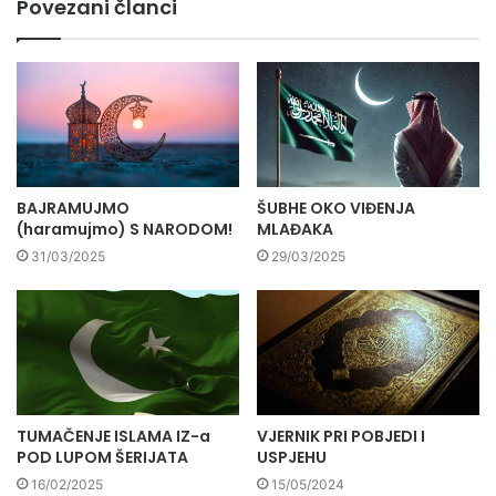
Povezani članci
BAJRAMUJMO
ŠUBHE OKO VIĐENJA
(haramujmo) S NARODOM!
MLAĐAKA
31/03/2025
29/03/2025
TUMAČENJE ISLAMA IZ-a
VJERNIK PRI POBJEDI I
POD LUPOM ŠERIJATA
USPJEHU
16/02/2025
15/05/2024