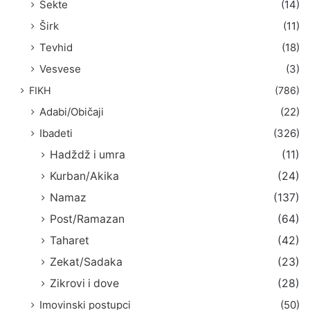
Sekte
(14)
Širk
(11)
Tevhid
(18)
Vesvese
(3)
FIKH
(786)
Adabi/Običaji
(22)
Ibadeti
(326)
Hadždž i umra
(11)
Kurban/Akika
(24)
Namaz
(137)
Post/Ramazan
(64)
Taharet
(42)
Zekat/Sadaka
(23)
Zikrovi i dove
(28)
Imovinski postupci
(50)