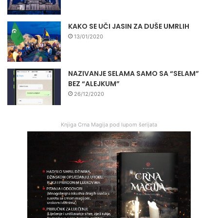
KAKO SE UČI JASIN ZA DUŠE UMRLIH
13/01/2020
NAZIVANJE SELAMA SAMO SA “SELAM”
BEZ “ALEJKUM”
26/12/2020
Knjiga Crna Magija pod lupom šerijata