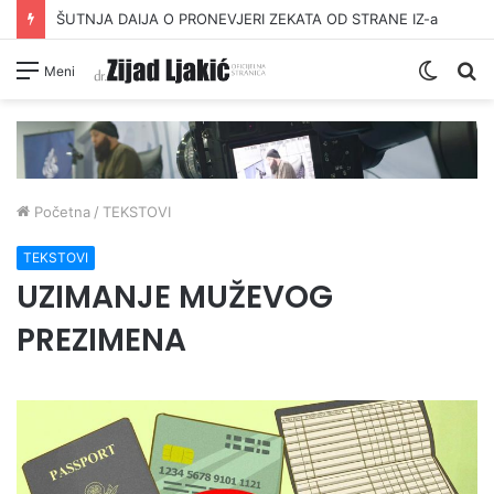
ŠUTNJA DAIJA O PRONEVJERI ZEKATA OD STRANE IZ-a
Switc
Pr
Meni
skin
Početna
/
TEKSTOVI
TEKSTOVI
UZIMANJE MUŽEVOG
PREZIMENA