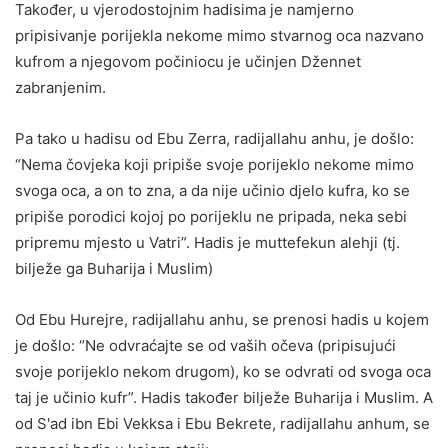
Također, u vjerodostojnim hadisima je namjerno
pripisivanje porijekla nekome mimo stvarnog oca nazvano
kufrom a njegovom počiniocu je učinjen Džennet
zabranjenim.
Pa tako u hadisu od Ebu Zerra, radijallahu anhu, je došlo:
“Nema čovjeka koji pripiše svoje porijeklo nekome mimo
svoga oca, a on to zna, a da nije učinio djelo kufra, ko se
pripiše porodici kojoj po porijeklu ne pripada, neka sebi
pripremu mjesto u Vatri”. Hadis je muttefekun alehji (tj.
bilježe ga Buharija i Muslim)
Od Ebu Hurejre, radijallahu anhu, se prenosi hadis u kojem
je došlo: “Ne odvraćajte se od vaših očeva (pripisujući
svoje porijeklo nekom drugom), ko se odvrati od svoga oca
taj je učinio kufr”. Hadis također bilježe Buharija i Muslim. A
od S'ad ibn Ebi Vekksa i Ebu Bekrete, radijallahu anhum, se