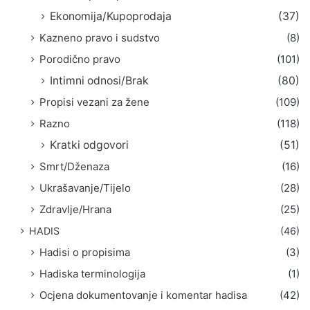
Ekonomija/Kupoprodaja
(37)
Kazneno pravo i sudstvo
(8)
Porodično pravo
(101)
Intimni odnosi/Brak
(80)
Propisi vezani za žene
(109)
Razno
(118)
Kratki odgovori
(51)
Smrt/Dženaza
(16)
Ukrašavanje/Tijelo
(28)
Zdravlje/Hrana
(25)
HADIS
(46)
Hadisi o propisima
(3)
Hadiska terminologija
(1)
Ocjena dokumentovanje i komentar hadisa
(42)