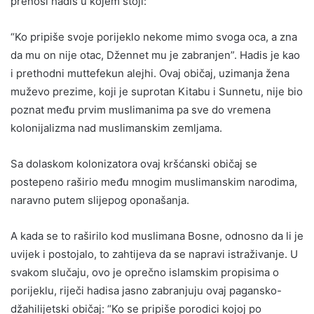
prenosi hadis u kojem stoji:
“Ko pripiše svoje porijeklo nekome mimo svoga oca, a zna
da mu on nije otac, Džennet mu je zabranjen”. Hadis je kao
i prethodni muttefekun alejhi. Ovaj običaj, uzimanja žena
muževo prezime, koji je suprotan Kitabu i Sunnetu, nije bio
poznat među prvim muslimanima pa sve do vremena
kolonijalizma nad muslimanskim zemljama.
Sa dolaskom kolonizatora ovaj kršćanski običaj se
postepeno raširio među mnogim muslimanskim narodima,
naravno putem slijepog oponašanja.
A kada se to raširilo kod muslimana Bosne, odnosno da li je
uvijek i postojalo, to zahtijeva da se napravi istraživanje. U
svakom slučaju, ovo je oprečno islamskim propisima o
porijeklu, riječi hadisa jasno zabranjuju ovaj pagansko-
džahilijetski običaj: “Ko se pripiše porodici kojoj po