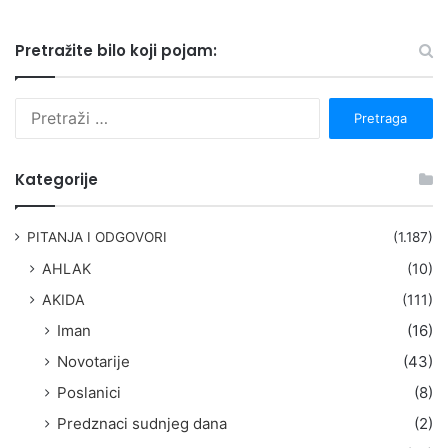
Pretražite bilo koji pojam:
P
r
e
t
Kategorije
r
a
g
PITANJA I ODGOVORI
(1.187)
a
AHLAK
(10)
:
AKIDA
(111)
Iman
(16)
Novotarije
(43)
Poslanici
(8)
Predznaci sudnjeg dana
(2)