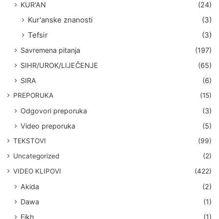
KUR'AN
(24)
Kur'anske znanosti
(3)
Tefsir
(3)
Savremena pitanja
(197)
SIHR/UROK/LIJEČENJE
(65)
SIRA
(6)
PREPORUKA
(15)
Odgovori preporuka
(3)
Video preporuka
(5)
TEKSTOVI
(99)
Uncategorized
(2)
VIDEO KLIPOVI
(422)
Akida
(2)
Dawa
(1)
Fikh
(1)