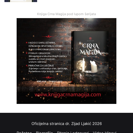
Knjiga Crna Magija pod lupom šerijata
Oficijelna stranica dr. Zijad Ljakić 2026
Početna
Biografija
Pitanja i odgovori
Video klipovi