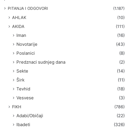
a
g
PITANJA I ODGOVORI
(1.187)
a
AHLAK
(10)
:
AKIDA
(111)
Iman
(16)
Novotarije
(43)
Poslanici
(8)
Predznaci sudnjeg dana
(2)
Sekte
(14)
Širk
(11)
Tevhid
(18)
Vesvese
(3)
FIKH
(786)
Adabi/Običaji
(22)
Ibadeti
(326)