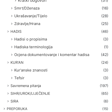
Kratki odgovori
(51)
Smrt/Dženaza
(16)
Ukrašavanje/Tijelo
(28)
Zdravlje/Hrana
(25)
HADIS
(46)
Hadisi o propisima
(3)
Hadiska terminologija
(1)
Ocjena dokumentovanje i komentar hadisa
(42)
KUR'AN
(24)
Kur'anske znanosti
(3)
Tefsir
(3)
Savremena pitanja
(197)
SIHR/UROK/LIJEČENJE
(65)
SIRA
(6)
PREPORUKA
(15)