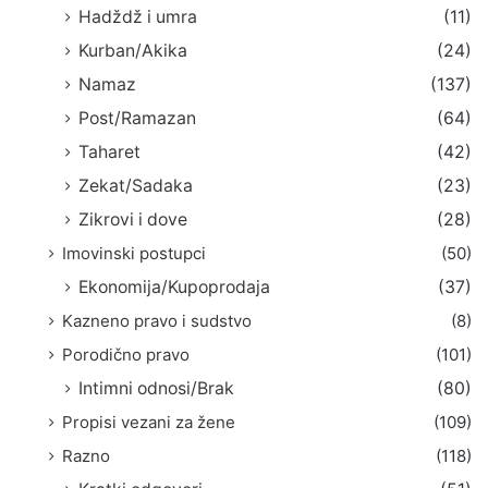
Hadždž i umra
(11)
Kurban/Akika
(24)
Namaz
(137)
Post/Ramazan
(64)
Taharet
(42)
Zekat/Sadaka
(23)
Zikrovi i dove
(28)
Imovinski postupci
(50)
Ekonomija/Kupoprodaja
(37)
Kazneno pravo i sudstvo
(8)
Porodično pravo
(101)
Intimni odnosi/Brak
(80)
Propisi vezani za žene
(109)
Razno
(118)