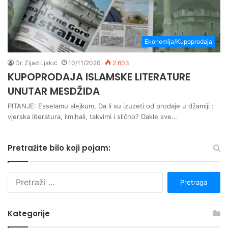
Ekonomija/Kupoprodaja
Dr. Zijad Ljakić
10/11/2020
2.603
KUPOPRODAJA ISLAMSKE LITERATURE
UNUTAR MESDŽIDA
PITANJE: Esselamu alejkum, Da li su izuzeti od prodaje u džamiji :
vjerska literatura, ilmihali, takvimi i slično? Dakle sve…
Pretražite bilo koji pojam:
P
r
e
t
Kategorije
r