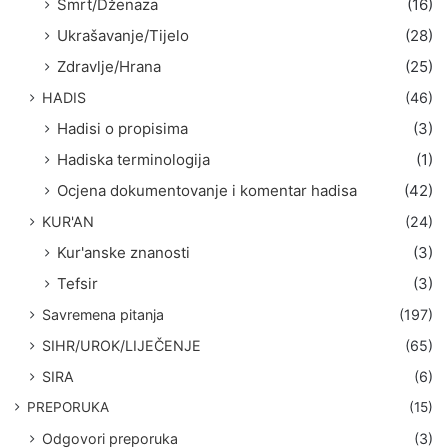
Smrt/Dženaza
(16)
Ukrašavanje/Tijelo
(28)
Zdravlje/Hrana
(25)
HADIS
(46)
Hadisi o propisima
(3)
Hadiska terminologija
(1)
Ocjena dokumentovanje i komentar hadisa
(42)
KUR'AN
(24)
Kur'anske znanosti
(3)
Tefsir
(3)
Savremena pitanja
(197)
SIHR/UROK/LIJEČENJE
(65)
SIRA
(6)
PREPORUKA
(15)
Odgovori preporuka
(3)