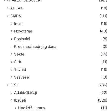
PITANJA I ODGOVORI
(1.187)
a
AHLAK
(10)
:
AKIDA
(111)
Iman
(16)
Novotarije
(43)
Poslanici
(8)
Predznaci sudnjeg dana
(2)
Sekte
(14)
Širk
(11)
Tevhid
(18)
Vesvese
(3)
FIKH
(786)
Adabi/Običaji
(22)
Ibadeti
(326)
Hadždž i umra
(11)