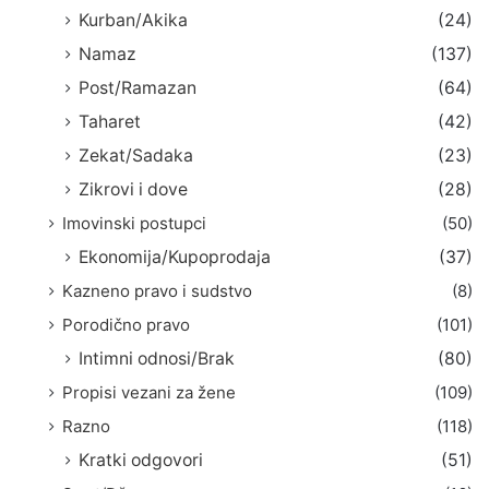
Kurban/Akika
(24)
Namaz
(137)
Post/Ramazan
(64)
Taharet
(42)
Zekat/Sadaka
(23)
Zikrovi i dove
(28)
Imovinski postupci
(50)
Ekonomija/Kupoprodaja
(37)
Kazneno pravo i sudstvo
(8)
Porodično pravo
(101)
Intimni odnosi/Brak
(80)
Propisi vezani za žene
(109)
Razno
(118)
Kratki odgovori
(51)