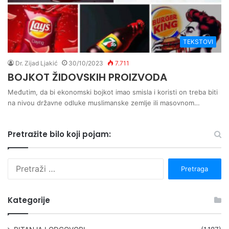
TEKSTOVI
Dr. Zijad Ljakić
30/10/2023
7.711
BOJKOT ŽIDOVSKIH PROIZVODA
Međutim, da bi ekonomski bojkot imao smisla i koristi on treba biti
na nivou državne odluke muslimanske zemlje ili masovnom…
Pretražite bilo koji pojam:
P
r
e
t
Kategorije
r
a
g