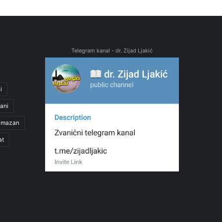
Telegram kanal - dr. Zijad Ljakić
i
ani
amazan
at