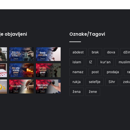
je objavljeni
Oznake/Tagovi
abdest
brak
dova
džin
islam
IZ
kur'an
muslim
namaz
post
prodaja
r
rukja
selefije
Sihr
zek
žena
žene