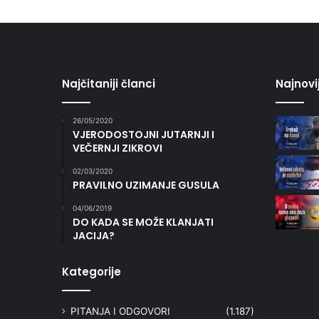
Najčitaniji članci
Najnovi
26/05/2020
VJERODOSTOJNI JUTARNJI I
VEČERNJI ZIKROVI
02/03/2020
PRAVILNO UZIMANJE GUSULA
04/06/2019
DO KADA SE MOŽE KLANJATI
JACIJA?
Kategorije
PITANJA I ODGOVORI
(1.187)