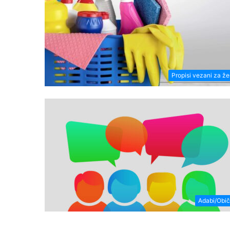
Propisi vezani za ž
Adabi/Obič