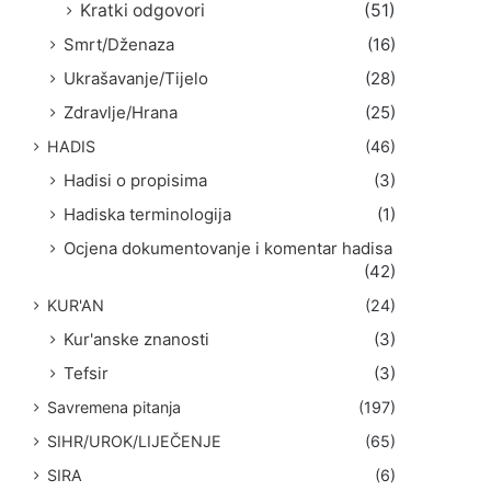
Kratki odgovori
(51)
Smrt/Dženaza
(16)
Ukrašavanje/Tijelo
(28)
Zdravlje/Hrana
(25)
HADIS
(46)
Hadisi o propisima
(3)
Hadiska terminologija
(1)
Ocjena dokumentovanje i komentar hadisa
(42)
KUR'AN
(24)
Kur'anske znanosti
(3)
Tefsir
(3)
Savremena pitanja
(197)
SIHR/UROK/LIJEČENJE
(65)
SIRA
(6)