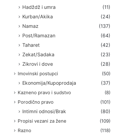
Hadždž i umra
(11)
Kurban/Akika
(24)
Namaz
(137)
Post/Ramazan
(64)
Taharet
(42)
Zekat/Sadaka
(23)
Zikrovi i dove
(28)
Imovinski postupci
(50)
Ekonomija/Kupoprodaja
(37)
Kazneno pravo i sudstvo
(8)
Porodično pravo
(101)
Intimni odnosi/Brak
(80)
Propisi vezani za žene
(109)
Razno
(118)