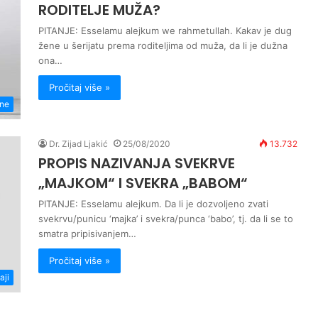
RODITELJE MUŽA?
PITANJE: Esselamu alejkum we rahmetullah. Kakav je dug
žene u šerijatu prema roditeljima od muža, da li je dužna
ona…
Pročitaj više »
ene
Dr. Zijad Ljakić
25/08/2020
13.732
PROPIS NAZIVANJA SVEKRVE
„MAJKOM“ I SVEKRA „BABOM“
PITANJE: Esselamu alejkum. Da li je dozvoljeno zvati
svekrvu/punicu ‘majka’ i svekra/punca ‘babo’, tj. da li se to
smatra pripisivanjem…
Pročitaj više »
aji