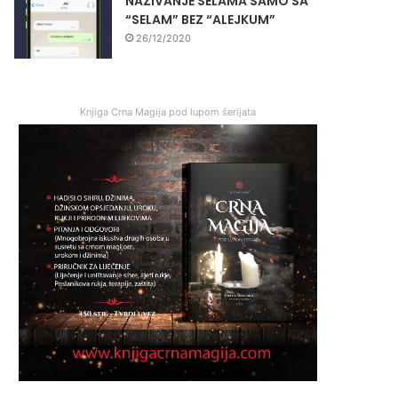
NAZIVANJE SELAMA SAMO SA
“SELAM” BEZ “ALEJKUM”
26/12/2020
Knjiga Crna Magija pod lupom šerijata