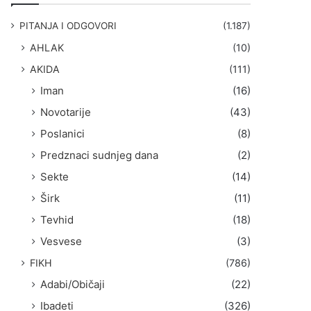
g
a
PITANJA I ODGOVORI
(1.187)
:
AHLAK
(10)
AKIDA
(111)
Iman
(16)
Novotarije
(43)
Poslanici
(8)
Predznaci sudnjeg dana
(2)
Sekte
(14)
Širk
(11)
Tevhid
(18)
Vesvese
(3)
FIKH
(786)
Adabi/Običaji
(22)
Ibadeti
(326)