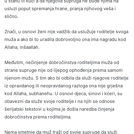
u stanu ili kući a da njegova supruga ne bude njima na
usluzi poput spremanja hrane, pranja njihovog veša i
slično.
Znači, u osnovi ženi nije vadžib da uslužuje roditelje svoga
muža a ako bi to uradila dobrovoljno ona ima nagradu kod
Allaha, inšaallah.
Međutim, nečinjenje dobročinstva roditeljima muža od
strane supruge nije od lijepog ophođenja prema samom
njenom mužu. S tim ako bi odbila da služi njegove roditelje
iz opravdanog ili neopravdanog razloga ona nije grješna
kod Allaha, subhanehu. U osnovi djeca, sinovi i kćeri, su
obavezni da služe svoje roditelje i na njih se odnose
šerijatski tekstovi u kojima je došla naredba činjenja
dobročinstva prema roditeljima.
Nema smetnje da muž traži od svoje supruge da služi