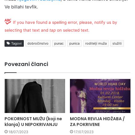
Ve billahi tevfik.
If you have found a spelling error, please, notify us by
selecting that text and
tap
on selected text.
Tagovi
dobročinstvo
punac
punica
roditelji muža
služiti
Povezani članci
POKORNOST MUŽU (koji ne
MODNA REVIJA HIDŽABA /
klanja) U NEPOKRIVANJU
ZA POKRIVENE
18/07/2023
17/07/2023