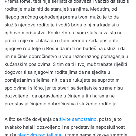
Prema tome, tebi nije šerijatska obaveza i vadžib da služiš
roditelje muža niti da stanuješ sa njima. Međutim, od
lijepog bračnog ophođenja prema tvom mužu je to da
služiš njegove roditelje i vodiš brigu o njima kada si u
njihovom prisustvu. Konkretno u tvom slučaju zaista ne
priliči i nije od ahlaka da u tom periodu kada posjetite
njegove roditelje u Bosni da im ti ne budeš na usluzi i da
im ne činiš dobročinstvo u vidu raznoraznog pomaganja u
kućanskim poslovima. S tim da ti i tvoj muž trebate riješiti i
dogovoriti sa njegovim roditeljima da ne sjedite u
pomiješanim sijelima, niti da se rukujete sa suprotnim
spolovima i slično, jer te stvari sa šerijatske strane nisu
dozvoljene i da opravdanje u činjenju tih harama ne
predstavlja činjenje dobročinstva i služenje roditelja.
A što se tiče dovljenja da
živite samostalno
, pošto je to
svakako halal i dozvoljeno i ne predstavlja neposlušnost
muža
njegovim roditeljima
, u tome nema nikakve smetnje.