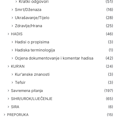
Kratki odgovori
(51)
Smrt/Dženaza
(16)
Ukrašavanje/Tijelo
(28)
Zdravlje/Hrana
(25)
HADIS
(46)
Hadisi o propisima
(3)
Hadiska terminologija
(1)
Ocjena dokumentovanje i komentar hadisa
(42)
KUR'AN
(24)
Kur'anske znanosti
(3)
Tefsir
(3)
Savremena pitanja
(197)
SIHR/UROK/LIJEČENJE
(65)
SIRA
(6)
PREPORUKA
(15)