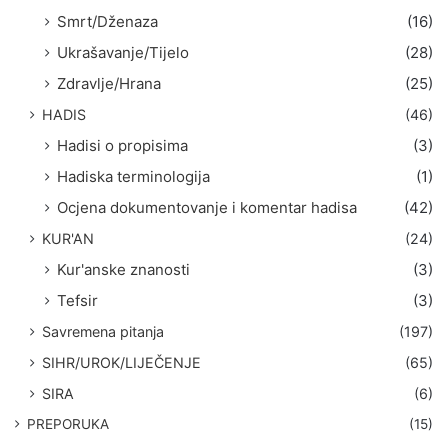
Smrt/Dženaza
(16)
Ukrašavanje/Tijelo
(28)
Zdravlje/Hrana
(25)
HADIS
(46)
Hadisi o propisima
(3)
Hadiska terminologija
(1)
Ocjena dokumentovanje i komentar hadisa
(42)
KUR'AN
(24)
Kur'anske znanosti
(3)
Tefsir
(3)
Savremena pitanja
(197)
SIHR/UROK/LIJEČENJE
(65)
SIRA
(6)
PREPORUKA
(15)