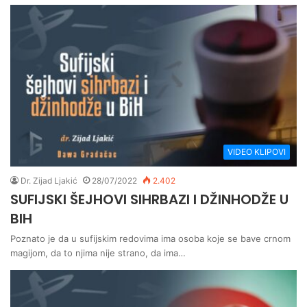
VIDEO KLIPOVI
Dr. Zijad Ljakić
28/07/2022
2.402
SUFIJSKI ŠEJHOVI SIHRBAZI I DŽINHODŽE U
BIH
Poznato je da u sufijskim redovima ima osoba koje se bave crnom
magijom, da to njima nije strano, da ima…