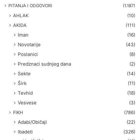
g
PITANJA I ODGOVORI
(1.187)
a
AHLAK
(10)
:
AKIDA
(111)
Iman
(16)
Novotarije
(43)
Poslanici
(8)
Predznaci sudnjeg dana
(2)
Sekte
(14)
Širk
(11)
Tevhid
(18)
Vesvese
(3)
FIKH
(786)
Adabi/Običaji
(22)
Ibadeti
(326)