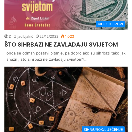
VIDEO KLIPOVI
Dr. Zijad Ljakić
22/12/2022
1.023
ŠTO SIHRBAZI NE ZAVLADAJU SVIJETOM
I onda se odmah postavi pitanje, pa dobro ako su sihrbazi tako jaki
i snažni, što sihrbazi ne zavladaju svijetom?…
SIHR/UROK/LIJEČENJE