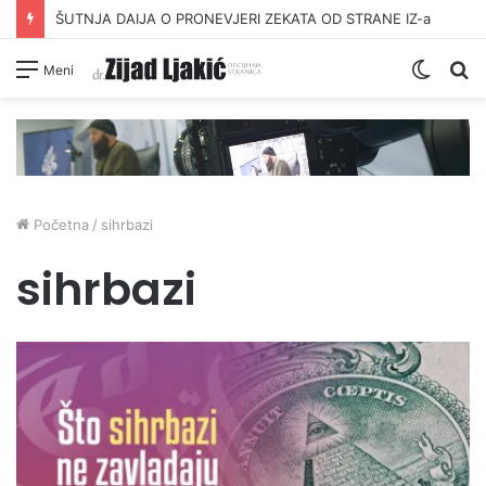
ŠUTNJA DAIJA O PRONEVJERI ZEKATA OD STRANE IZ-a
Switc
Pr
Meni
skin
Početna
/
sihrbazi
sihrbazi