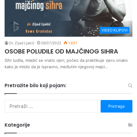
VIDEO KLIPOVI
Dr. Zijad Ljakić
26/07/2022
1.837
OSOBE POLUDILE OD MAJČINOG SIHRA
Sihr ludila, mladić se vratio vjeri, počeo da praktikuje vjeru onako
kako je mislio da je ispravno, međutim njegovoj majci…
Pretražite bilo koji pojam:
P
r
e
t
Kategorije
r
a