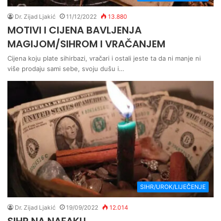
Dr. Zijad Ljakić
11/12/2022
13.880
MOTIVI I CIJENA BAVLJENJA
MAGIJOM/SIHROM I VRAČANJEM
Cijena koju plate sihirbazi, vračari i ostali jeste ta da ni manje ni
više prodaju sami sebe, svoju dušu i…
SIHR/UROK/LIJEČENJE
Dr. Zijad Ljakić
19/09/2022
12.014