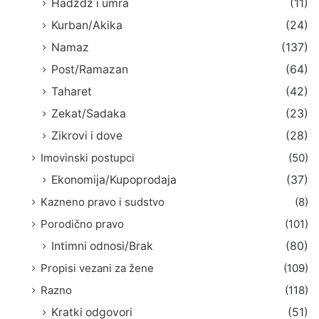
Hadždž i umra
(11)
Kurban/Akika
(24)
Namaz
(137)
Post/Ramazan
(64)
Taharet
(42)
Zekat/Sadaka
(23)
Zikrovi i dove
(28)
Imovinski postupci
(50)
Ekonomija/Kupoprodaja
(37)
Kazneno pravo i sudstvo
(8)
Porodično pravo
(101)
Intimni odnosi/Brak
(80)
Propisi vezani za žene
(109)
Razno
(118)
Kratki odgovori
(51)