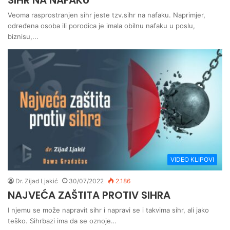
SIHR NA NAFAKU
Veoma rasprostranjen sihr jeste tzv.sihr na nafaku. Naprimjer,
određena osoba ili porodica je imala obilnu nafaku u poslu,
biznisu,...
VIDEO KLIPOVI
Dr. Zijad Ljakić
30/07/2022
2.186
NAJVEĆA ZAŠTITA PROTIV SIHRA
I njemu se može napravit sihr i napravi se i takvima sihr, ali jako
teško. Sihrbazi ima da se oznoje…