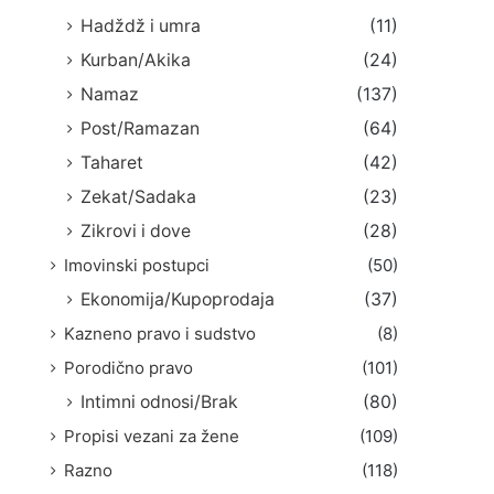
Hadždž i umra
(11)
Kurban/Akika
(24)
Namaz
(137)
Post/Ramazan
(64)
Taharet
(42)
Zekat/Sadaka
(23)
Zikrovi i dove
(28)
Imovinski postupci
(50)
Ekonomija/Kupoprodaja
(37)
Kazneno pravo i sudstvo
(8)
Porodično pravo
(101)
Intimni odnosi/Brak
(80)
Propisi vezani za žene
(109)
Razno
(118)