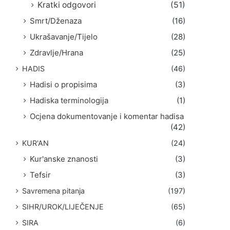
Kratki odgovori
(51)
Smrt/Dženaza
(16)
Ukrašavanje/Tijelo
(28)
Zdravlje/Hrana
(25)
HADIS
(46)
Hadisi o propisima
(3)
Hadiska terminologija
(1)
Ocjena dokumentovanje i komentar hadisa
(42)
KUR'AN
(24)
Kur'anske znanosti
(3)
Tefsir
(3)
Savremena pitanja
(197)
SIHR/UROK/LIJEČENJE
(65)
SIRA
(6)