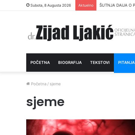
ŠUTNJA DAIJA O P
Subota, 8 Augusta 2026
Aktuelno
POČETNA
BIOGRAFIJA
TEKSTOVI
PITANJA
Početna
/
sjeme
sjeme