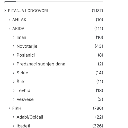
g
a
PITANJA I ODGOVORI
(1.187)
:
AHLAK
(10)
AKIDA
(111)
Iman
(16)
Novotarije
(43)
Poslanici
(8)
Predznaci sudnjeg dana
(2)
Sekte
(14)
Širk
(11)
Tevhid
(18)
Vesvese
(3)
FIKH
(786)
Adabi/Običaji
(22)
Ibadeti
(326)