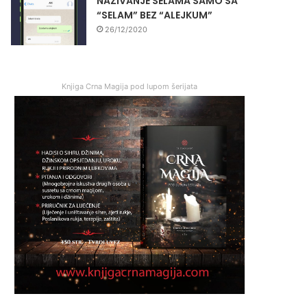
NAZIVANJE SELAMA SAMO SA
“SELAM” BEZ “ALEJKUM”
26/12/2020
Knjiga Crna Magija pod lupom šerijata