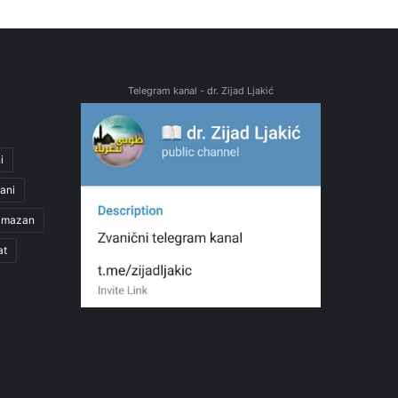
Telegram kanal - dr. Zijad Ljakić
i
ani
amazan
at