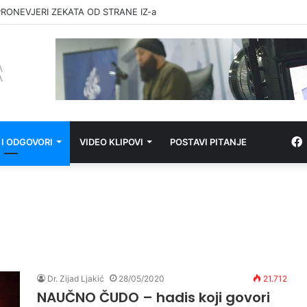
RONEVJERI ZEKATA OD STRANE IZ-a
 I ODGOVORI
VIDEO KLIPOVI
POSTAVI PITANJE
Dr. Zijad Ljakić
28/05/2020
21.712
NAUČNO ČUDO – hadis koji govori