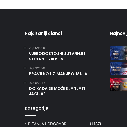
Najčitaniji članci
Najnovi
26/05/2020
VJERODOSTOJNI JUTARNJI I
VEČERNJI ZIKROVI
02/03/2020
PRAVILNO UZIMANJE GUSULA
04/06/2019
DO KADA SE MOŽE KLANJATI
JACIJA?
Kategorije
PITANJA I ODGOVORI
(1.187)