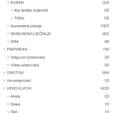
KUR'AN
(24)
Kur'anske znanosti
(3)
Tefsir
(3)
Savremena pitanja
(197)
SIHR/UROK/LIJEČENJE
(65)
SIRA
(6)
PREPORUKA
(15)
Odgovori preporuka
(3)
Video preporuka
(5)
TEKSTOVI
(99)
Uncategorized
(2)
VIDEO KLIPOVI
(422)
Akida
(2)
Dawa
(1)
Fikh
(1)