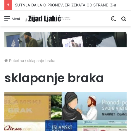
ŠUTNJA DAIJA O PRONEVJERI ZEKATA OD STRANE IZ-a
Switc
Pr
Meni
skin
Početna
/
sklapanje braka
sklapanje braka