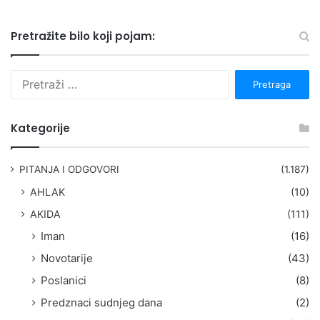
Pretražite bilo koji pojam:
P
r
e
t
Kategorije
r
a
g
PITANJA I ODGOVORI
(1.187)
a
AHLAK
(10)
:
AKIDA
(111)
Iman
(16)
Novotarije
(43)
Poslanici
(8)
Predznaci sudnjeg dana
(2)