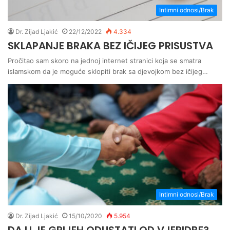
Intimni odnosi/Brak
Dr. Zijad Ljakić
22/12/2022
4.334
SKLAPANJE BRAKA BEZ IČIJEG PRISUSTVA
Pročitao sam skoro na jednoj internet stranici koja se smatra
islamskom da je moguće sklopiti brak sa djevojkom bez ičijeg…
Intimni odnosi/Brak
Dr. Zijad Ljakić
15/10/2020
5.954