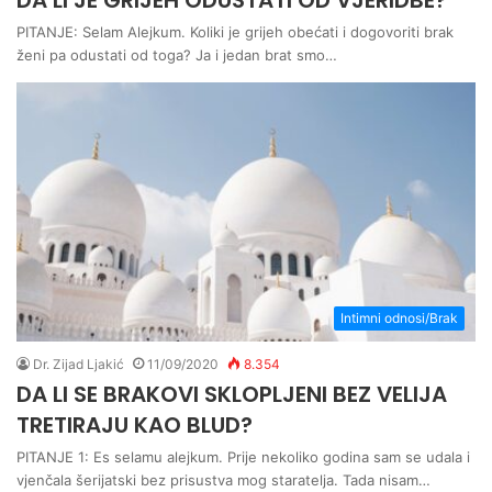
DA LI JE GRIJEH ODUSTATI OD VJERIDBE?
PITANJE: Selam Alejkum. Koliki je grijeh obećati i dogovoriti brak
ženi pa odustati od toga? Ja i jedan brat smo…
Intimni odnosi/Brak
Dr. Zijad Ljakić
11/09/2020
8.354
DA LI SE BRAKOVI SKLOPLJENI BEZ VELIJA
TRETIRAJU KAO BLUD?
PITANJE 1: Es selamu alejkum. Prije nekoliko godina sam se udala i
vjenčala šerijatski bez prisustva mog staratelja. Tada nisam…