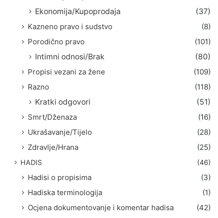
Ekonomija/Kupoprodaja
(37)
Kazneno pravo i sudstvo
(8)
Porodično pravo
(101)
Intimni odnosi/Brak
(80)
Propisi vezani za žene
(109)
Razno
(118)
Kratki odgovori
(51)
Smrt/Dženaza
(16)
Ukrašavanje/Tijelo
(28)
Zdravlje/Hrana
(25)
HADIS
(46)
Hadisi o propisima
(3)
Hadiska terminologija
(1)
Ocjena dokumentovanje i komentar hadisa
(42)