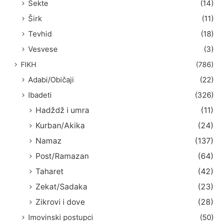
Sekte
(14)
Širk
(11)
Tevhid
(18)
Vesvese
(3)
FIKH
(786)
Adabi/Običaji
(22)
Ibadeti
(326)
Hadždž i umra
(11)
Kurban/Akika
(24)
Namaz
(137)
Post/Ramazan
(64)
Taharet
(42)
Zekat/Sadaka
(23)
Zikrovi i dove
(28)
Imovinski postupci
(50)