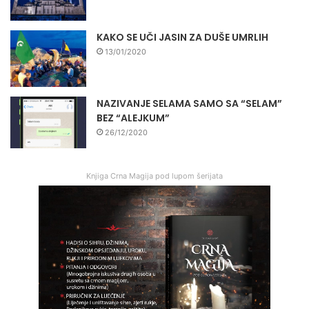
KAKO SE UČI JASIN ZA DUŠE UMRLIH
13/01/2020
NAZIVANJE SELAMA SAMO SA “SELAM”
BEZ “ALEJKUM”
26/12/2020
Knjiga Crna Magija pod lupom šerijata