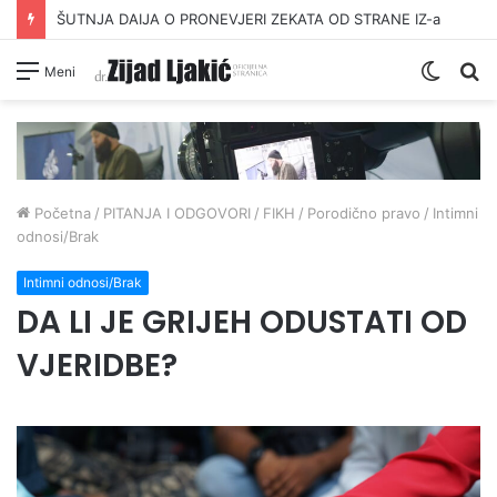
ŠUTNJA DAIJA O PRONEVJERI ZEKATA OD STRANE IZ-a
Switc
Pr
Meni
skin
Početna
/
PITANJA I ODGOVORI
/
FIKH
/
Porodično pravo
/
Intimni
odnosi/Brak
Intimni odnosi/Brak
DA LI JE GRIJEH ODUSTATI OD
VJERIDBE?