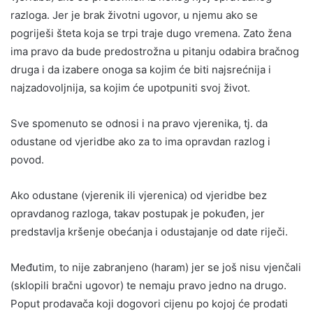
razloga. Jer je brak životni ugovor, u njemu ako se
pogriješi šteta koja se trpi traje dugo vremena. Zato žena
ima pravo da bude predostrožna u pitanju odabira bračnog
druga i da izabere onoga sa kojim će biti najsrećnija i
najzadovoljnija, sa kojim će upotpuniti svoj život.
Sve spomenuto se odnosi i na pravo vjerenika, tj. da
odustane od vjeridbe ako za to ima opravdan razlog i
povod.
Ako odustane (vjerenik ili vjerenica) od vjeridbe bez
opravdanog razloga, takav postupak je pokuđen, jer
predstavlja kršenje obećanja i odustajanje od date riječi.
Međutim, to nije zabranjeno (haram) jer se još nisu vjenčali
(sklopili bračni ugovor) te nemaju pravo jedno na drugo.
Poput prodavača koji dogovori cijenu po kojoj će prodati