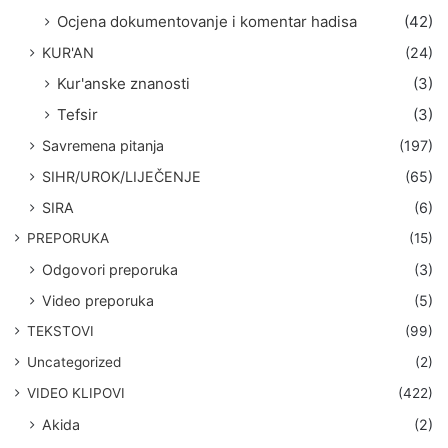
Ocjena dokumentovanje i komentar hadisa
(42)
KUR'AN
(24)
Kur'anske znanosti
(3)
Tefsir
(3)
Savremena pitanja
(197)
SIHR/UROK/LIJEČENJE
(65)
SIRA
(6)
PREPORUKA
(15)
Odgovori preporuka
(3)
Video preporuka
(5)
TEKSTOVI
(99)
Uncategorized
(2)
VIDEO KLIPOVI
(422)
Akida
(2)