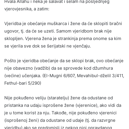
Hvala Allahu i neka je salavat i selam na posljednjeg
vjerovjesnika, a zatim:
Vjeridba je obećanje muškarca i žene da će sklopiti bračni
ugovor, tj. da će se uzeti. Samom vjeridbom brak nije
sklopljen. Vjerena žena je strankinja prema onome sa kim
se vjerila sve dok se šerijatski ne vjenčaju.
Pošto je vjeridba obećanje da se sklopi brak, ovo obećanje
nije obavezno (vadžib) da se sprovede kod džumhura
(većine) učenjaka. (El-Mugni 6/607, Mevahibul-dželil 3/411,
Fethul-bari 5/290)
Nije pokuđeno veliju (staratelju) žene da odustane od
pristanka na udaju isprošene žene (vjerenice), ako vidi da
je u tome korist za nju. Takođe, nije pokuđeno vjerenici
(isprošenoj ženi) da odustane od udaje (tj. da razvrgne
vjeridbu) ako se predomisli iz nekog njoj opravdanog