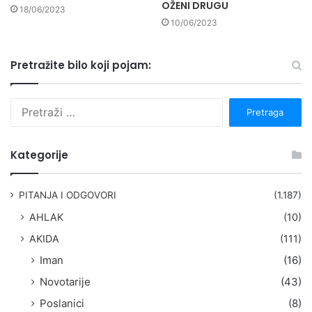
OŽENI DRUGU
18/06/2023
10/06/2023
Pretražite bilo koji pojam:
P
r
e
t
Kategorije
r
a
g
PITANJA I ODGOVORI
(1.187)
a
AHLAK
(10)
:
AKIDA
(111)
Iman
(16)
Novotarije
(43)
Poslanici
(8)