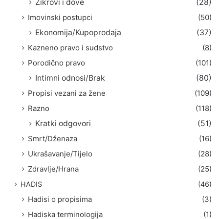
Zikrovi i dove
(28)
Imovinski postupci
(50)
Ekonomija/Kupoprodaja
(37)
Kazneno pravo i sudstvo
(8)
Porodično pravo
(101)
Intimni odnosi/Brak
(80)
Propisi vezani za žene
(109)
Razno
(118)
Kratki odgovori
(51)
Smrt/Dženaza
(16)
Ukrašavanje/Tijelo
(28)
Zdravlje/Hrana
(25)
HADIS
(46)
Hadisi o propisima
(3)
Hadiska terminologija
(1)