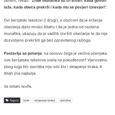
sellem, rekao:
“Znak munafika su tri stvari: kada govori
laže, kada obeća prekrši i kada mu se povjeri iznevjeri”.
Ovi šerijatski tekstovi (i drugi), s obzirom da je kršenje
obećanja djelo mrsko Allahu i da je jedna od osobina
munafika, ukazuju da je vadžib izvršiti obećanje te da nije
dozvoljeno prekršiti ga bez opravdanog razloga.
Postavlja se potanje
: na osnovu čega je većina učenjaka
ove šerijatske tekstove svela na pokuđenost? Vjerovatno
zbog toga što vjeridba nije isto što i sklapanje braka. A
Allah zna najbolje.
Ve billahi tevfik.
Tagovi
brak
sklapanje braka
vjeridba