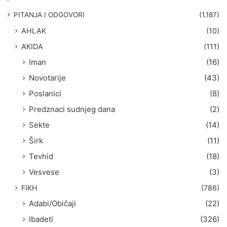
a
g
PITANJA I ODGOVORI
(1.187)
a
AHLAK
(10)
:
AKIDA
(111)
Iman
(16)
Novotarije
(43)
Poslanici
(8)
Predznaci sudnjeg dana
(2)
Sekte
(14)
Širk
(11)
Tevhid
(18)
Vesvese
(3)
FIKH
(786)
Adabi/Običaji
(22)
Ibadeti
(326)