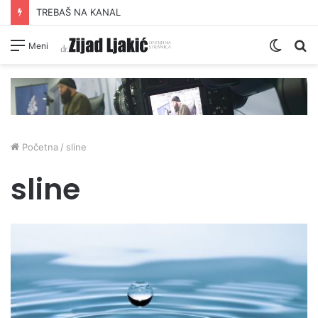
TREBAŠ NA KANAL
Switc
Pr
Meni
skin
Početna
/
sline
sline