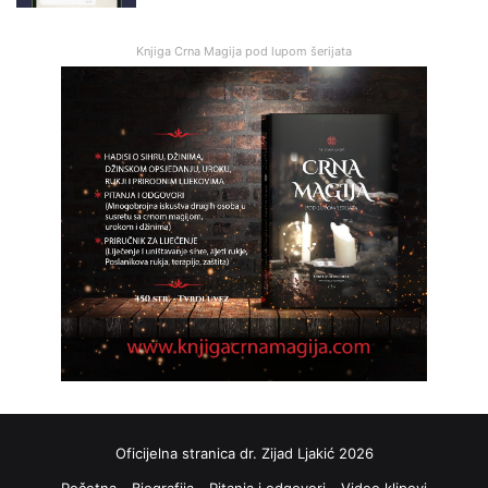
Knjiga Crna Magija pod lupom šerijata
Oficijelna stranica dr. Zijad Ljakić 2026
Početna
Biografija
Pitanja i odgovori
Video klipovi