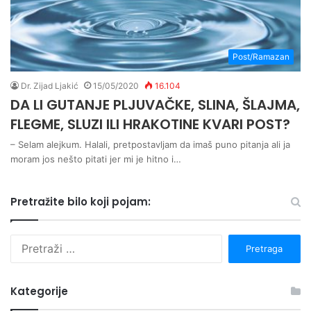
Post/Ramazan
Dr. Zijad Ljakić
15/05/2020
16.104
DA LI GUTANJE PLJUVAČKE, SLINA, ŠLAJMA,
FLEGME, SLUZI ILI HRAKOTINE KVARI POST?
– Selam alejkum. Halali, pretpostavljam da imaš puno pitanja ali ja
moram jos nešto pitati jer mi je hitno i…
Pretražite bilo koji pojam:
P
r
e
t
Kategorije
r