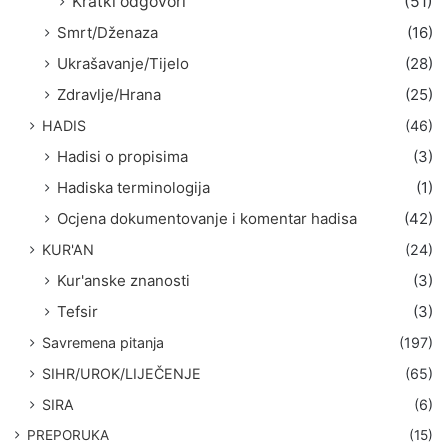
Kratki odgovori
(51)
Smrt/Dženaza
(16)
Ukrašavanje/Tijelo
(28)
Zdravlje/Hrana
(25)
HADIS
(46)
Hadisi o propisima
(3)
Hadiska terminologija
(1)
Ocjena dokumentovanje i komentar hadisa
(42)
KUR'AN
(24)
Kur'anske znanosti
(3)
Tefsir
(3)
Savremena pitanja
(197)
SIHR/UROK/LIJEČENJE
(65)
SIRA
(6)
PREPORUKA
(15)