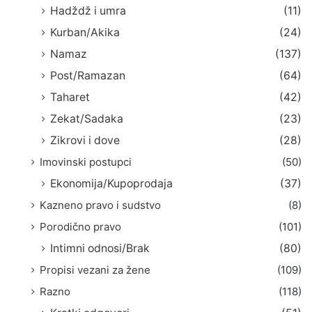
Hadždž i umra
(11)
Kurban/Akika
(24)
Namaz
(137)
Post/Ramazan
(64)
Taharet
(42)
Zekat/Sadaka
(23)
Zikrovi i dove
(28)
Imovinski postupci
(50)
Ekonomija/Kupoprodaja
(37)
Kazneno pravo i sudstvo
(8)
Porodično pravo
(101)
Intimni odnosi/Brak
(80)
Propisi vezani za žene
(109)
Razno
(118)