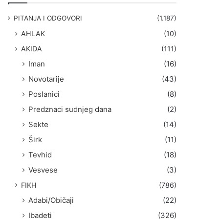
g
a
PITANJA I ODGOVORI
(1.187)
:
AHLAK
(10)
AKIDA
(111)
Iman
(16)
Novotarije
(43)
Poslanici
(8)
Predznaci sudnjeg dana
(2)
Sekte
(14)
Širk
(11)
Tevhid
(18)
Vesvese
(3)
FIKH
(786)
Adabi/Običaji
(22)
Ibadeti
(326)