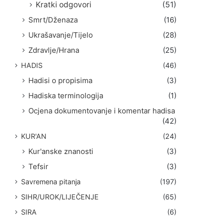
Kratki odgovori
(51)
Smrt/Dženaza
(16)
Ukrašavanje/Tijelo
(28)
Zdravlje/Hrana
(25)
HADIS
(46)
Hadisi o propisima
(3)
Hadiska terminologija
(1)
Ocjena dokumentovanje i komentar hadisa
(42)
KUR'AN
(24)
Kur'anske znanosti
(3)
Tefsir
(3)
Savremena pitanja
(197)
SIHR/UROK/LIJEČENJE
(65)
SIRA
(6)