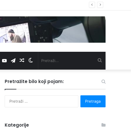
Facebook
YouTube
Telegram
Nasumični
Switch
Pretraži...
članak
skin
Pretražite bilo koji pojam:
P
r
e
t
r
Kategorije
a