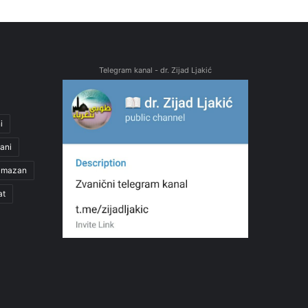
Telegram kanal - dr. Zijad Ljakić
i
ani
amazan
at