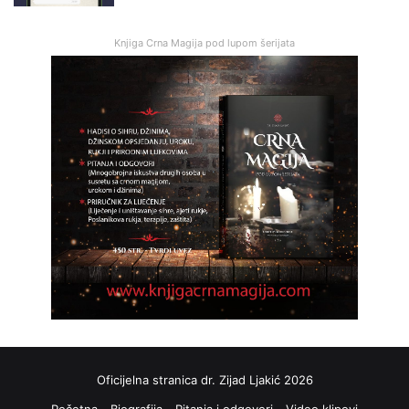
Knjiga Crna Magija pod lupom šerijata
Oficijelna stranica dr. Zijad Ljakić 2026
Početna
Biografija
Pitanja i odgovori
Video klipovi