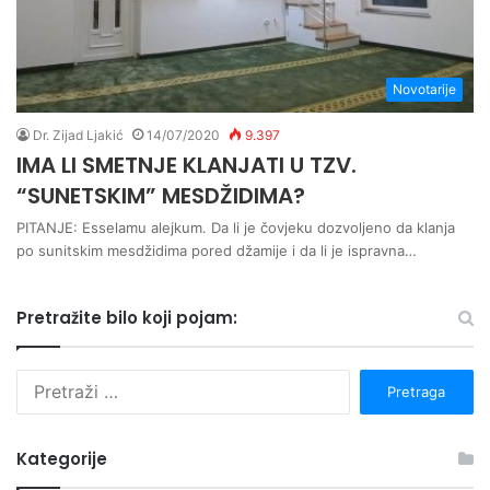
Novotarije
Dr. Zijad Ljakić
14/07/2020
9.397
IMA LI SMETNJE KLANJATI U TZV.
“SUNETSKIM” MESDŽIDIMA?
PITANJE: Esselamu alejkum. Da li je čovjeku dozvoljeno da klanja
po sunitskim mesdžidima pored džamije i da li je ispravna…
Pretražite bilo koji pojam:
P
r
e
t
Kategorije
r