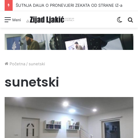
ŠUTNJA DAIJA O PRONEVJERI ZEKATA OD STRANE IZ-a
Switc
Pr
Meni
skin
Početna
/
sunetski
sunetski