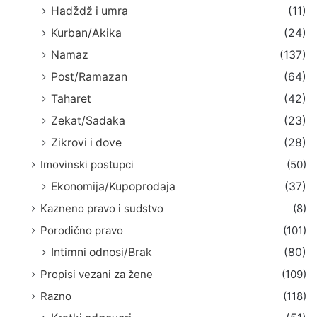
Hadždž i umra
(11)
Kurban/Akika
(24)
Namaz
(137)
Post/Ramazan
(64)
Taharet
(42)
Zekat/Sadaka
(23)
Zikrovi i dove
(28)
Imovinski postupci
(50)
Ekonomija/Kupoprodaja
(37)
Kazneno pravo i sudstvo
(8)
Porodično pravo
(101)
Intimni odnosi/Brak
(80)
Propisi vezani za žene
(109)
Razno
(118)