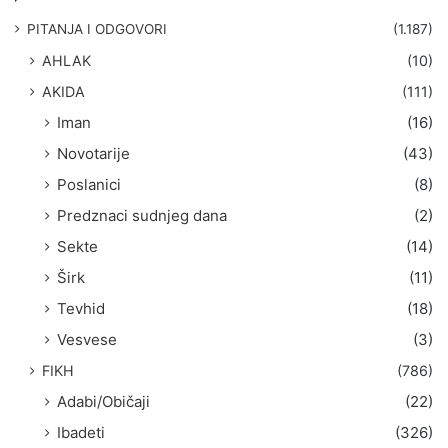
a
g
PITANJA I ODGOVORI
(1.187)
a
AHLAK
(10)
:
AKIDA
(111)
Iman
(16)
Novotarije
(43)
Poslanici
(8)
Predznaci sudnjeg dana
(2)
Sekte
(14)
Širk
(11)
Tevhid
(18)
Vesvese
(3)
FIKH
(786)
Adabi/Običaji
(22)
Ibadeti
(326)