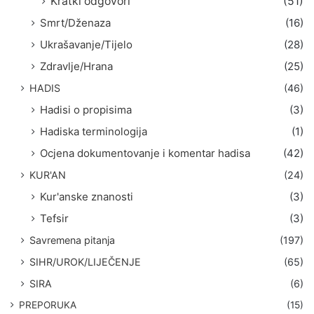
Kratki odgovori
(51)
Smrt/Dženaza
(16)
Ukrašavanje/Tijelo
(28)
Zdravlje/Hrana
(25)
HADIS
(46)
Hadisi o propisima
(3)
Hadiska terminologija
(1)
Ocjena dokumentovanje i komentar hadisa
(42)
KUR'AN
(24)
Kur'anske znanosti
(3)
Tefsir
(3)
Savremena pitanja
(197)
SIHR/UROK/LIJEČENJE
(65)
SIRA
(6)
PREPORUKA
(15)