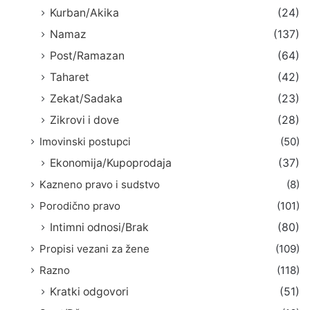
Kurban/Akika
(24)
Namaz
(137)
Post/Ramazan
(64)
Taharet
(42)
Zekat/Sadaka
(23)
Zikrovi i dove
(28)
Imovinski postupci
(50)
Ekonomija/Kupoprodaja
(37)
Kazneno pravo i sudstvo
(8)
Porodično pravo
(101)
Intimni odnosi/Brak
(80)
Propisi vezani za žene
(109)
Razno
(118)
Kratki odgovori
(51)