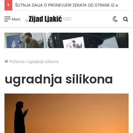
ŠUTNJA DAIJA O PRONEVJERI ZEKATA OD STRANE IZ-a
Switc
Pr
Meni
skin
Početna
/
ugradnja silikona
ugradnja silikona