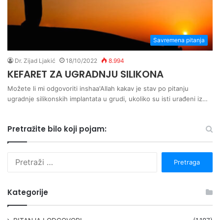
Savremena pitanja
Dr. Zijad Ljakić
18/10/2022
8.994
KEFARET ZA UGRADNJU SILIKONA
Možete li mi odgovoriti inshaa'Allah kakav je stav po pitanju
ugradnje silikonskih implantata u grudi, ukoliko su isti urađeni iz…
Pretražite bilo koji pojam:
P
r
e
t
Kategorije
r
a
g