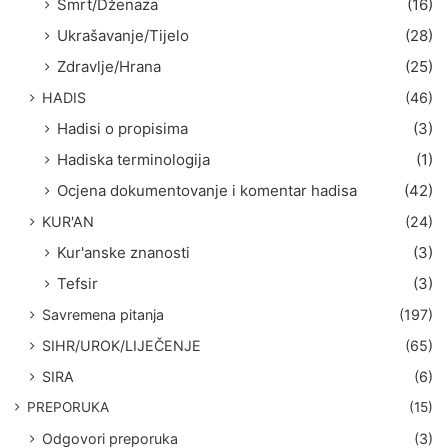
Smrt/Dženaza
(16)
Ukrašavanje/Tijelo
(28)
Zdravlje/Hrana
(25)
HADIS
(46)
Hadisi o propisima
(3)
Hadiska terminologija
(1)
Ocjena dokumentovanje i komentar hadisa
(42)
KUR'AN
(24)
Kur'anske znanosti
(3)
Tefsir
(3)
Savremena pitanja
(197)
SIHR/UROK/LIJEČENJE
(65)
SIRA
(6)
PREPORUKA
(15)
Odgovori preporuka
(3)