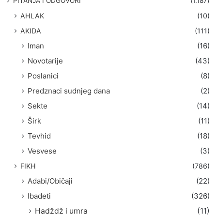
PITANJA I ODGOVORI
(1.187)
a
AHLAK
(10)
:
AKIDA
(111)
Iman
(16)
Novotarije
(43)
Poslanici
(8)
Predznaci sudnjeg dana
(2)
Sekte
(14)
Širk
(11)
Tevhid
(18)
Vesvese
(3)
FIKH
(786)
Adabi/Običaji
(22)
Ibadeti
(326)
Hadždž i umra
(11)