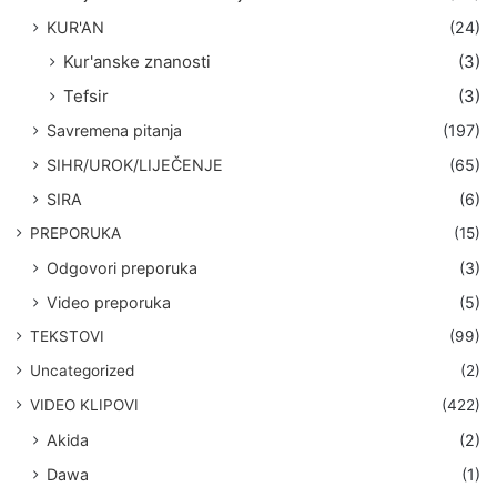
KUR'AN
(24)
Kur'anske znanosti
(3)
Tefsir
(3)
Savremena pitanja
(197)
SIHR/UROK/LIJEČENJE
(65)
SIRA
(6)
PREPORUKA
(15)
Odgovori preporuka
(3)
Video preporuka
(5)
TEKSTOVI
(99)
Uncategorized
(2)
VIDEO KLIPOVI
(422)
Akida
(2)
Dawa
(1)