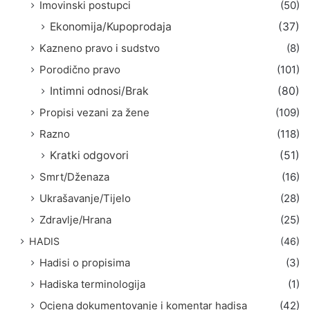
Imovinski postupci
(50)
Ekonomija/Kupoprodaja
(37)
Kazneno pravo i sudstvo
(8)
Porodično pravo
(101)
Intimni odnosi/Brak
(80)
Propisi vezani za žene
(109)
Razno
(118)
Kratki odgovori
(51)
Smrt/Dženaza
(16)
Ukrašavanje/Tijelo
(28)
Zdravlje/Hrana
(25)
HADIS
(46)
Hadisi o propisima
(3)
Hadiska terminologija
(1)
Ocjena dokumentovanje i komentar hadisa
(42)