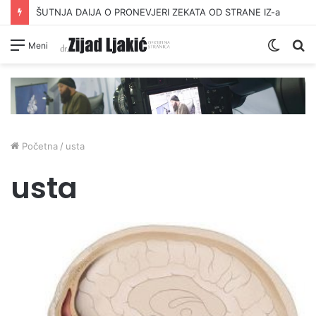
ŠUTNJA DAIJA O PRONEVJERI ZEKATA OD STRANE IZ-a
Switc
Pr
Meni
skin
Početna
/
usta
usta