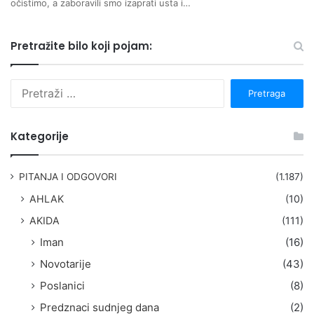
očistimo, a zaboravili smo izaprati usta i…
Pretražite bilo koji pojam:
P
r
e
t
Kategorije
r
a
g
PITANJA I ODGOVORI
(1.187)
a
AHLAK
(10)
:
AKIDA
(111)
Iman
(16)
Novotarije
(43)
Poslanici
(8)
Predznaci sudnjeg dana
(2)