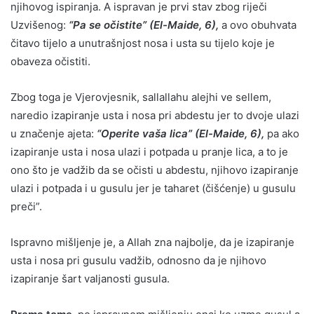
njihovog ispiranja. A ispravan je prvi stav zbog riječi
Uzvišenog:
“Pa se očistite” (El-Maide, 6),
a ovo obuhvata
čitavo tijelo a unutrašnjost nosa i usta su tijelo koje je
obaveza očistiti.
Zbog toga je Vjerovjesnik, sallallahu alejhi ve sellem,
naredio izapiranje usta i nosa pri abdestu jer to dvoje ulazi
u značenje ajeta:
“Operite vaša lica” (El-Maide, 6),
pa ako
izapiranje usta i nosa ulazi i potpada u pranje lica, a to je
ono što je vadžib da se očisti u abdestu, njihovo izapiranje
ulazi i potpada i u gusulu jer je taharet (čišćenje) u gusulu
preči”.
Ispravno mišljenje je, a Allah zna najbolje, da je izapiranje
usta i nosa pri gusulu vadžib, odnosno da je njihovo
izapiranje šart valjanosti gusula.