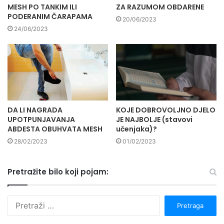
MESH PO TANKIM ILI
ZA RAZUMOM OBDARENE
PODERANIM ČARAPAMA
20/06/2023
24/06/2023
DA LI NAGRADA
KOJE DOBROVOLJNO DJELO
UPOTPUNJAVANJA
JE NAJBOLJE (stavovi
ABDESTA OBUHVATA MESH
učenjaka)?
28/02/2023
01/02/2023
Pretražite bilo koji pojam:
P
r
e