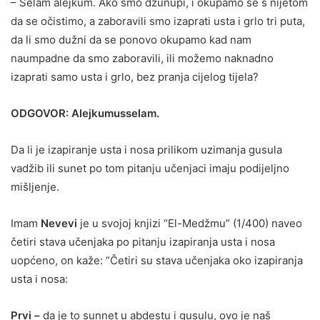
– Selam alejkum. Ako smo džunupi, i okupamo se s nijetom
da se očistimo, a zaboravili smo izaprati usta i grlo tri puta,
da li smo dužni da se ponovo okupamo kad nam
naumpadne da smo zaboravili, ili možemo naknadno
izaprati samo usta i grlo, bez pranja cijelog tijela?
ODGOVOR: Alejkumusselam.
Da li je izapiranje usta i nosa prilikom uzimanja gusula
vadžib ili sunet po tom pitanju učenjaci imaju podijeljno
mišljenje.
Imam
Nevevi
je u svojoj knjizi “El-Medžmu” (1/400) naveo
četiri stava učenjaka po pitanju izapiranja usta i nosa
uopćeno, on kaže: “Četiri su stava učenjaka oko izapiranja
usta i nosa:
Prvi –
da je to sunnet u abdestu i gusulu, ovo je naš