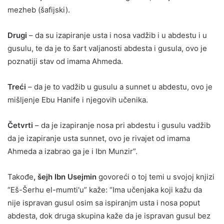
mezheb (šafijski).
Drugi
– da su izapiranje usta i nosa vadžib i u abdestu i u
gusulu, te da je to šart valjanosti abdesta i gusula, ovo je
poznatiji stav od imama Ahmeda.
Treći
– da je to vadžib u gusulu a sunnet u abdestu, ovo je
mišljenje Ebu Hanife i njegovih učenika.
Četvrti
– da je izapiranje nosa pri abdestu i gusulu vadžib
da je izapiranje usta sunnet, ovo je rivajet od imama
Ahmeda a izabrao ga je i Ibn Munzir”.
Takođe
, šejh Ibn Usejmin
govoreći o toj temi u svojoj knjizi
“Eš-Šerhu el-mumti'u” kaže: “Ima učenjaka koji kažu da
nije ispravan gusul osim sa ispiranjm usta i nosa poput
abdesta, dok druga skupina kaže da je ispravan gusul bez