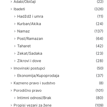
Adabi/Običaji
(22)
Ibadeti
(326)
Hadždž i umra
(11)
Kurban/Akika
(24)
Namaz
(137)
Post/Ramazan
(64)
Taharet
(42)
Zekat/Sadaka
(23)
Zikrovi i dove
(28)
Imovinski postupci
(50)
Ekonomija/Kupoprodaja
(37)
Kazneno pravo i sudstvo
(8)
Porodično pravo
(101)
Intimni odnosi/Brak
(80)
Propisi vezani za žene
(109)