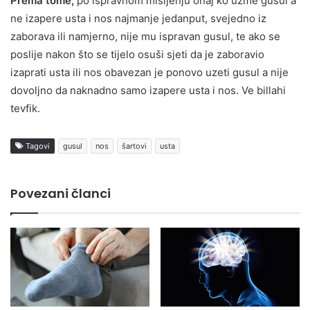
Prema tome,
po ispravnom mišljenju onaj ko uzme gusul a
ne izapere usta i nos najmanje jedanput, svejedno iz
zaborava ili namjerno, nije mu ispravan gusul, te ako se
poslije nakon što se tijelo osuši sjeti da je zaboravio
izaprati usta ili nos obavezan je ponovo uzeti gusul a nije
dovoljno da naknadno samo izapere usta i nos. Ve billahi
tevfik.
Tagovi
gusul
nos
šartovi
usta
Povezani članci