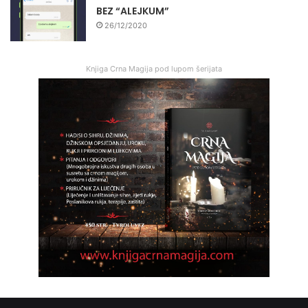
BEZ “ALEJKUM”
26/12/2020
Knjiga Crna Magija pod lupom šerijata