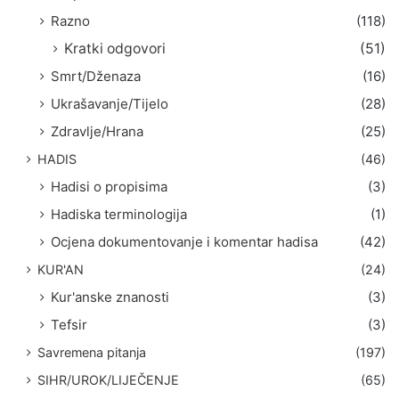
Razno
(118)
Kratki odgovori
(51)
Smrt/Dženaza
(16)
Ukrašavanje/Tijelo
(28)
Zdravlje/Hrana
(25)
HADIS
(46)
Hadisi o propisima
(3)
Hadiska terminologija
(1)
Ocjena dokumentovanje i komentar hadisa
(42)
KUR'AN
(24)
Kur'anske znanosti
(3)
Tefsir
(3)
Savremena pitanja
(197)
SIHR/UROK/LIJEČENJE
(65)