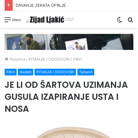
DAVANJE ZEKATA OFRLJE
Switc
Pr
Meni
skin
Početna
/
PITANJA I ODGOVORI
/
FIKH
FIKH
Ibadeti
PITANJA I ODGOVORI
Taharet
JE LI OD ŠARTOVA UZIMANJA
GUSULA IZAPIRANJE USTA I
NOSA