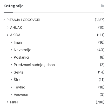
t
Kategorije
r
a
g
PITANJA I ODGOVORI
(1.187)
a
AHLAK
(10)
:
AKIDA
(111)
Iman
(16)
Novotarije
(43)
Poslanici
(8)
Predznaci sudnjeg dana
(2)
Sekte
(14)
Širk
(11)
Tevhid
(18)
Vesvese
(3)
FIKH
(786)