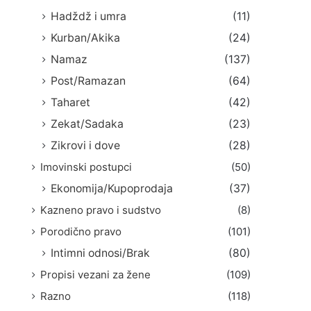
Hadždž i umra
(11)
Kurban/Akika
(24)
Namaz
(137)
Post/Ramazan
(64)
Taharet
(42)
Zekat/Sadaka
(23)
Zikrovi i dove
(28)
Imovinski postupci
(50)
Ekonomija/Kupoprodaja
(37)
Kazneno pravo i sudstvo
(8)
Porodično pravo
(101)
Intimni odnosi/Brak
(80)
Propisi vezani za žene
(109)
Razno
(118)