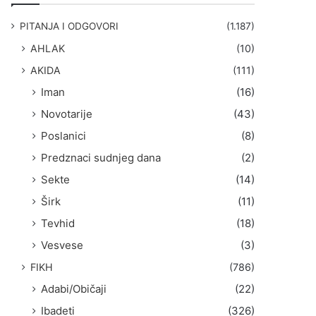
g
a
PITANJA I ODGOVORI
(1.187)
:
AHLAK
(10)
AKIDA
(111)
Iman
(16)
Novotarije
(43)
Poslanici
(8)
Predznaci sudnjeg dana
(2)
Sekte
(14)
Širk
(11)
Tevhid
(18)
Vesvese
(3)
FIKH
(786)
Adabi/Običaji
(22)
Ibadeti
(326)