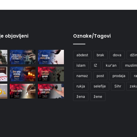
je objavljeni
Oznake/Tagovi
abdest
brak
dova
džin
islam
IZ
kur'an
muslim
namaz
post
prodaja
r
rukja
selefije
Sihr
zek
žena
žene