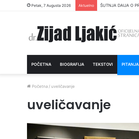
ŠUTNJA DAIJA O P
Petak, 7 Augusta 2026
Aktuelno
POČETNA
BIOGRAFIJA
TEKSTOVI
PITANJA
Početna
/
uveličavanje
uveličavanje