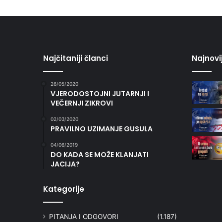
Najčitaniji članci
Najnovi
26/05/2020
VJERODOSTOJNI JUTARNJI I
VEČERNJI ZIKROVI
02/03/2020
PRAVILNO UZIMANJE GUSULA
04/06/2019
DO KADA SE MOŽE KLANJATI
JACIJA?
Kategorije
PITANJA I ODGOVORI
(1.187)