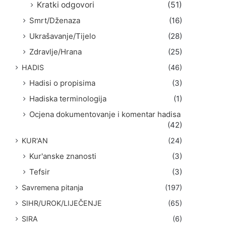
Kratki odgovori
(51)
Smrt/Dženaza
(16)
Ukrašavanje/Tijelo
(28)
Zdravlje/Hrana
(25)
HADIS
(46)
Hadisi o propisima
(3)
Hadiska terminologija
(1)
Ocjena dokumentovanje i komentar hadisa
(42)
KUR'AN
(24)
Kur'anske znanosti
(3)
Tefsir
(3)
Savremena pitanja
(197)
SIHR/UROK/LIJEČENJE
(65)
SIRA
(6)