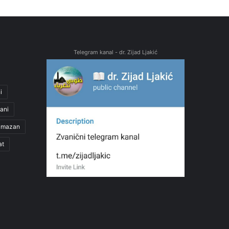
Telegram kanal - dr. Zijad Ljakić
i
ani
amazan
at