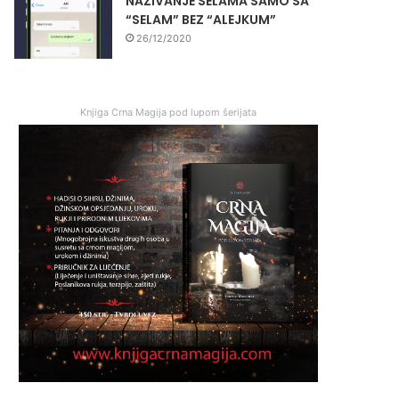
NAZIVANJE SELAMA SAMO SA
“SELAM” BEZ “ALEJKUM”
26/12/2020
Knjiga Crna Magija pod lupom šerijata