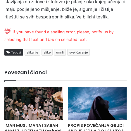
stavljanja na zidove i stolove) je pitanje oko kojeg učenjaci
imaju podijeljeno mišljenje, bliže je, sigurnije i čistije
riještiti se svih bespotrebnih slika. Ve billahi tevfik.
If you have found a spelling error, please, notify us by
selecting that text and
tap
on selected text.
Tagovi
slikanje
slike
umrli
uveličavanje
Povezani članci
IMAN MUSLIMANA I SABAH
PROPIS POVEĆANJA GRUDI