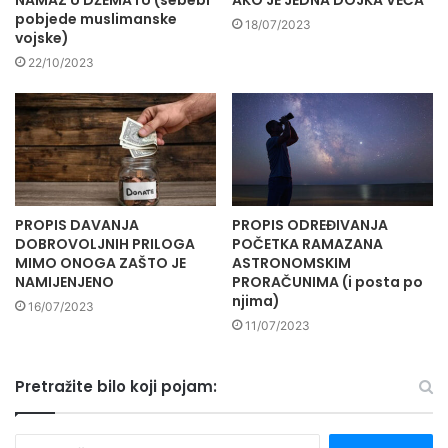
NAMAZ U DŽEMATU (sebebi
AKO JE JEDNA DOJKA VEĆA
pobjede muslimanske
18/07/2023
vojske)
22/10/2023
PROPIS DAVANJA
PROPIS ODREĐIVANJA
DOBROVOLJNIH PRILOGA
POČETKA RAMAZANA
MIMO ONOGA ZAŠTO JE
ASTRONOMSKIM
NAMIJENJENO
PRORAČUNIMA (i posta po
njima)
16/07/2023
11/07/2023
Pretražite bilo koji pojam:
P