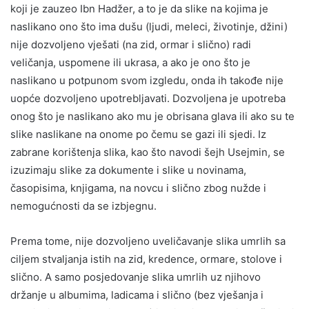
koji je zauzeo Ibn Hadžer, a to je da slike na kojima je
naslikano ono što ima dušu (ljudi, meleci, životinje, džini)
nije dozvoljeno vješati (na zid, ormar i slično) radi
veličanja, uspomene ili ukrasa, a ako je ono što je
naslikano u potpunom svom izgledu, onda ih takođe nije
uopće dozvoljeno upotrebljavati. Dozvoljena je upotreba
onog što je naslikano ako mu je obrisana glava ili ako su te
slike naslikane na onome po čemu se gazi ili sjedi. Iz
zabrane korištenja slika, kao što navodi šejh Usejmin, se
izuzimaju slike za dokumente i slike u novinama,
časopisima, knjigama, na novcu i slično zbog nužde i
nemogućnosti da se izbjegnu.
Prema tome, nije dozvoljeno uveličavanje slika umrlih sa
ciljem stvaljanja istih na zid, kredence, ormare, stolove i
slično. A samo posjedovanje slika umrlih uz njihovo
držanje u albumima, ladicama i slično (bez vješanja i