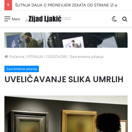
ŠUTNJA DAIJA O PRONEVJERI ZEKATA OD STRANE IZ-a
Switc
Pr
Meni
skin
Početna
/
PITANJA I ODGOVORI
/
Savremena pitanja
Savremena pitanja
UVELIČAVANJE SLIKA UMRLIH