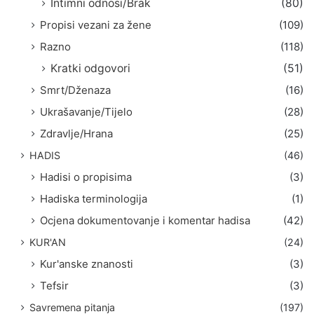
Intimni odnosi/Brak
(80)
Propisi vezani za žene
(109)
Razno
(118)
Kratki odgovori
(51)
Smrt/Dženaza
(16)
Ukrašavanje/Tijelo
(28)
Zdravlje/Hrana
(25)
HADIS
(46)
Hadisi o propisima
(3)
Hadiska terminologija
(1)
Ocjena dokumentovanje i komentar hadisa
(42)
KUR'AN
(24)
Kur'anske znanosti
(3)
Tefsir
(3)
Savremena pitanja
(197)