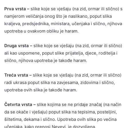
Prva vrsta –
slike koje se vješaju (na zid, ormar ili slično) s
namjerom veličanja onog što je naslikano, poput slika
kraljeva, predsjednika, ministara, učenjaka i slično, njihova
upotreba u ovakvom obliku je haram.
Druga vrsta –
slike koje se vješaju (na zid, ormar ili slično)
ali kao uspomene, poput slike prijatelja, djece, roditelja i
slično, njihova upotreba je takođe haram.
Treća vrsta –
slike koje se vješaju (na zid, ormar ili slično)
radi ukrasa poput slika na zavjesama, zidovima i slično,
upotreba ovih slika je takođe haram.
Četvrta vrsta –
slike kojima se ne pridaje značaj (na način
da se okače i vješaju) poput slika na tepisima, posteljini,
šiltetima, dekama i slično. Upotreba ovih slika po većina
učenjaka, kako prenosi Nevevi, je dozvoljena.