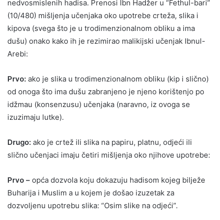
nedvosmislenih hadisa. Prenosi Ibn Hadžer u “Fethul-bari”
(10/480) mišljenja učenjaka oko upotrebe crteža, slika i
kipova (svega što je u trodimenzionalnom obliku a ima
dušu) onako kako ih je rezimirao malikijski učenjak Ibnul-
Arebi:
Prvo:
ako je slika u trodimenzionalnom obliku (kip i slično)
od onoga što ima dušu zabranjeno je njeno korištenjo po
idžmau (konsenzusu) učenjaka (naravno, iz ovoga se
izuzimaju lutke).
Drugo:
ako je crtež ili slika na papiru, platnu, odjeći ili
slično učenjaci imaju četiri mišljenja oko njihove upotrebe:
Prvo –
opća dozvola koju dokazuju hadisom kojeg bilježe
Buharija i Muslim a u kojem je došao izuzetak za
dozvoljenu upotrebu slika: “Osim slike na odjeći”.