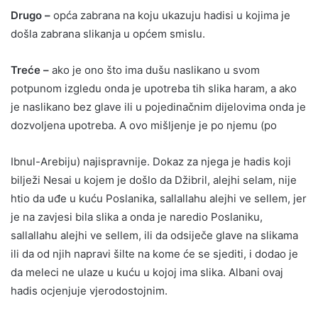
Drugo –
opća zabrana na koju ukazuju hadisi u kojima je
došla zabrana slikanja u općem smislu.
Treće –
ako je ono što ima dušu naslikano u svom
potpunom izgledu onda je upotreba tih slika haram, a ako
je naslikano bez glave ili u pojedinačnim dijelovima onda je
dozvoljena upotreba. A ovo mišljenje je po njemu (po
Ibnul-Arebiju) najispravnije. Dokaz za njega je hadis koji
bilježi Nesai u kojem je došlo da Džibril, alejhi selam, nije
htio da uđe u kuću Poslanika, sallallahu alejhi ve sellem, jer
je na zavjesi bila slika a onda je naredio Poslaniku,
sallallahu alejhi ve sellem, ili da odsiječe glave na slikama
ili da od njih napravi šilte na kome će se sjediti, i dodao je
da meleci ne ulaze u kuću u kojoj ima slika. Albani ovaj
hadis ocjenjuje vjerodostojnim.