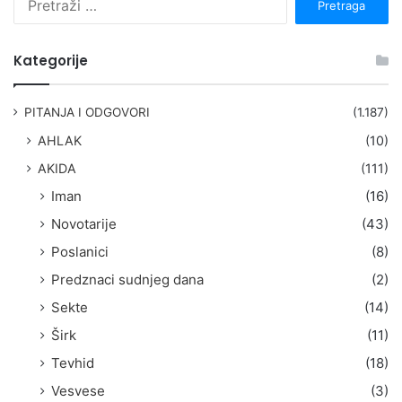
r
e
t
Kategorije
r
a
g
PITANJA I ODGOVORI
(1.187)
a
AHLAK
(10)
:
AKIDA
(111)
Iman
(16)
Novotarije
(43)
Poslanici
(8)
Predznaci sudnjeg dana
(2)
Sekte
(14)
Širk
(11)
Tevhid
(18)
Vesvese
(3)