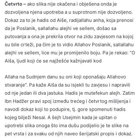
Četvrto –
ako slika nije okačena i obješena onda je
dozvoljena njena upotreba a u suprotnom nije dozvoljeno.
Dokaz za to je hadis od Aiše, radijallahu anha, koja prenosi
da je Poslanik, sallallahu alejhi ve sellem, došao sa
putovanja a ona je prekrila otvor na zidu zavjesom na kojoj
su bile crteži, pa čim je to vidio Allahov Poslanik, sallallahu
alejhi ve sellem, lice mu je promijenilo boju. Pa je rekao: “O
Aiša, ljudi koji će se najžešće kažnjavati kod
Allaha na Sudnjem danu su oni koji oponašaju Allahovo
stvaranje”. Pa kaže Aiša da su isjekli tu zavjesu i napravili
od nje jedan ili dva jastuka. Hadis je mutefekun alejh. Zatim
Ibn Hadžer pravi spoj između trećeg i četvrtog mišljenja i
navodi dokaz koji to podupire, tj. gore spomenuti hadis
kojeg bilježi Nesai. A šejh Usejmin kada je upitan o
upotrebi slika onoga što ima dušu podijelio je te slike na
pet vrsta i za svaku od njih naveo šerijatski propis i dokaz.