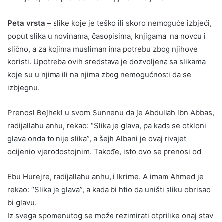
Peta vrsta –
slike koje je teško ili skoro nemoguće izbjeći,
poput slika u novinama, časopisima, knjigama, na novcu i
slično, a za kojima musliman ima potrebu zbog njihove
koristi. Upotreba ovih sredstava je dozvoljena sa slikama
koje su u njima ili na njima zbog nemogućnosti da se
izbjegnu.
Prenosi Bejheki u svom Sunnenu da je Abdullah ibn Abbas,
radijallahu anhu, rekao: “Slika je glava, pa kada se otkloni
glava onda to nije slika”, a šejh Albani je ovaj rivajet
ocijenio vjerodostojnim. Takođe, isto ovo se prenosi od
Ebu Hurejre, radijallahu anhu, i Ikrime. A imam Ahmed je
rekao: “Slika je glava”, a kada bi htio da uništi sliku obrisao
bi glavu.
Iz svega spomenutog se može rezimirati otprilike onaj stav