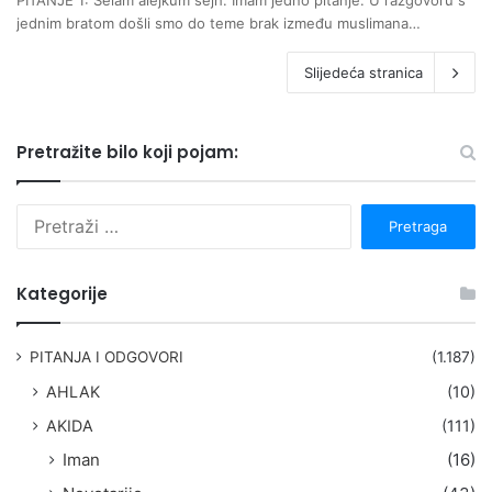
jednim bratom došli smo do teme brak između muslimana…
Slijedeća stranica
Pretražite bilo koji pojam:
P
r
e
t
Kategorije
r
a
g
PITANJA I ODGOVORI
(1.187)
a
AHLAK
(10)
:
AKIDA
(111)
Iman
(16)