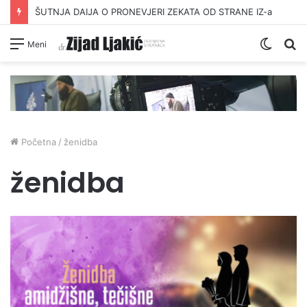
ŠUTNJA DAIJA O PRONEVJERI ZEKATA OD STRANE IZ-a
Switc
Pr
Meni
skin
Početna
/
ženidba
ženidba