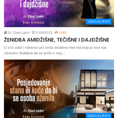
VIDEO KLIPOVI
Dr. Zijad Ljakić
21/09/2025
1.465
ŽENIDBA AMIDŽIŠNE, TEČIŠNE I DAJDŽIŠNE
U ovo ulazi i naravno još onda dodatna mes'ela koja je kod nas
navodno škakljiva da se priča o njoj,…
VIDEO KLIPOVI