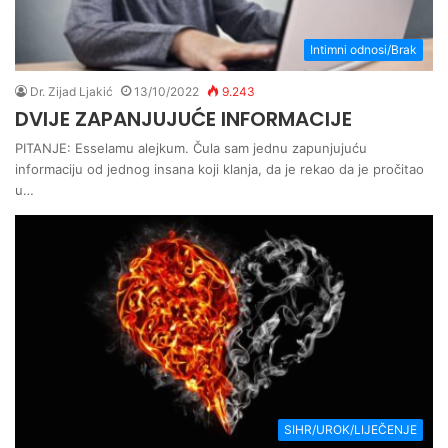
Intimni odnosi/Brak
Dr. Zijad Ljakić
13/10/2022
9.243
DVIJE ZAPANJUJUĆE INFORMACIJE
PITANJE: Esselamu alejkum. Čula sam jednu zapunjujuću
informaciju od jednog insana koji klanja, da je rekao da je pročitao
u…
SIHR/UROK/LIJEČENJE