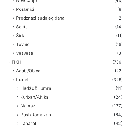
Novotarije
(43)
Poslanici
(8)
Predznaci sudnjeg dana
(2)
Sekte
(14)
Širk
(11)
Tevhid
(18)
Vesvese
(3)
FIKH
(786)
Adabi/Običaji
(22)
Ibadeti
(326)
Hadždž i umra
(11)
Kurban/Akika
(24)
Namaz
(137)
Post/Ramazan
(64)
Taharet
(42)