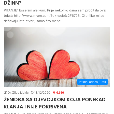
DŽINN?
PITANJE: Esselam alejkum. Prije nekoliko dana sam pročitala ovaj
tekst: http://www.n-um.com/?q=node%2F6726. Otprilike mi se
dešavaju iste stvari, samo što mene…
Intimni odnosi/Brak
Dr. Zijad Ljakić
18/12/2020
6.616
ŽENIDBA SA DJEVOJKOM KOJA PONEKAD
KLANJA I NIJE POKRIVENA
PITANJE 1: Selam alejkum šejh. Imam jedno pitanje. U razgovoru s