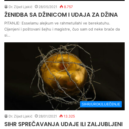
Dr. Zijad Ljakić
28/05/2021
8.757
ŽENIDBA SA DŽINICOM I UDAJA ZA DŽINA
PITANJE: Esselamu alejkum ve rahmetullahi ve berekatuhu.
Cijenjeni i poštovani šejhu i magistre, čuo sam od neke braće da
si…
SIHR/UROK/LIJEČENJE
Dr. Zijad Ljakić
28/01/2021
13.325
SIHR SPREČAVANJA UDAJE ILI ZALJUBLJENI