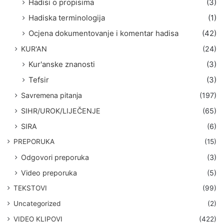
Hadisi o propisima
(3)
Hadiska terminologija
(1)
Ocjena dokumentovanje i komentar hadisa
(42)
KUR'AN
(24)
Kur'anske znanosti
(3)
Tefsir
(3)
Savremena pitanja
(197)
SIHR/UROK/LIJEČENJE
(65)
SIRA
(6)
PREPORUKA
(15)
Odgovori preporuka
(3)
Video preporuka
(5)
TEKSTOVI
(99)
Uncategorized
(2)
VIDEO KLIPOVI
(422)