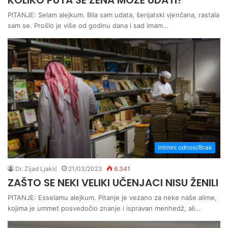
KOLIKO PUTA SE ŽENA MOŽE UDATI?
PITANJE: Selam alejkum. Bila sam udata, šerijatski vjenčana, rastala
sam se. Prošlo je više od godinu dana i sad imam…
Intimni odnosi/Brak
Dr. Zijad Ljakić
21/03/2023
6.341
ZAŠTO SE NEKI VELIKI UČENJACI NISU ŽENILI
PITANJE: Esselamu alejkum. Pitanje je vezano za neke naše alime,
kojima je ummet posvedočio znanje i ispravan menhedž, ali...