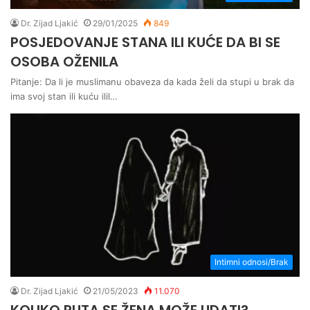
Dr. Zijad Ljakić
29/01/2025
849
POSJEDOVANJE STANA ILI KUĆE DA BI SE
OSOBA OŽENILA
Pitanje: Da li je muslimanu obaveza da kada želi da stupi u brak da
ima svoj stan ili kuću ilil…
Intimni odnosi/Brak
Dr. Zijad Ljakić
21/05/2023
11.070