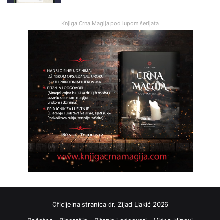
Knjiga Crna Magija pod lupom šerijata
Oficijelna stranica dr. Zijad Ljakić 2026
Početna
Biografija
Pitanja i odgovori
Video klipovi