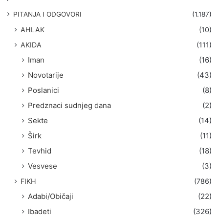
a
g
PITANJA I ODGOVORI
(1.187)
a
AHLAK
(10)
:
AKIDA
(111)
Iman
(16)
Novotarije
(43)
Poslanici
(8)
Predznaci sudnjeg dana
(2)
Sekte
(14)
Širk
(11)
Tevhid
(18)
Vesvese
(3)
FIKH
(786)
Adabi/Običaji
(22)
Ibadeti
(326)