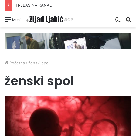
TREBAŠ NA KANAL
Switc
Pr
Meni
skin
Početna
/
ženski spol
ženski spol