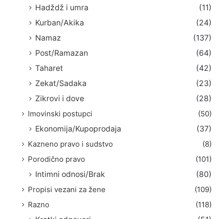
Hadždž i umra
(11)
Kurban/Akika
(24)
Namaz
(137)
Post/Ramazan
(64)
Taharet
(42)
Zekat/Sadaka
(23)
Zikrovi i dove
(28)
Imovinski postupci
(50)
Ekonomija/Kupoprodaja
(37)
Kazneno pravo i sudstvo
(8)
Porodično pravo
(101)
Intimni odnosi/Brak
(80)
Propisi vezani za žene
(109)
Razno
(118)