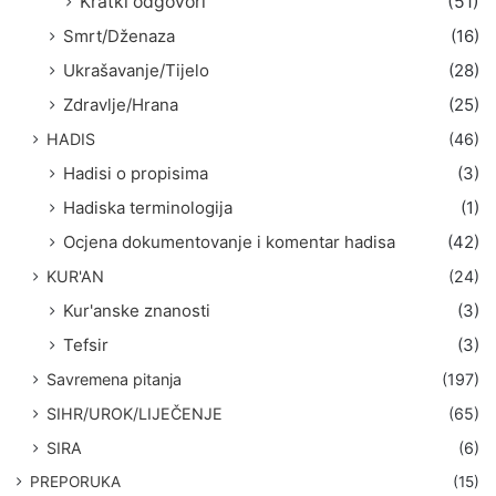
Kratki odgovori
(51)
Smrt/Dženaza
(16)
Ukrašavanje/Tijelo
(28)
Zdravlje/Hrana
(25)
HADIS
(46)
Hadisi o propisima
(3)
Hadiska terminologija
(1)
Ocjena dokumentovanje i komentar hadisa
(42)
KUR'AN
(24)
Kur'anske znanosti
(3)
Tefsir
(3)
Savremena pitanja
(197)
SIHR/UROK/LIJEČENJE
(65)
SIRA
(6)
PREPORUKA
(15)