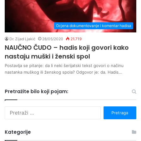
Ocjena dokumentovanje i komentar hadisa
Dr. Zijad Ljakić
28/05/2020
21.719
NAUČNO ČUDO – hadis koji govori kako
nastaju muški i ženski spol
Postavlja se pitanje: da li neki šerijatski tekst govori o načinu
nastanka muškog ili ženskog spola? Odgovor je: da. Hadis…
Pretražite bilo koji pojam:
P
r
e
t
Kategorije
r