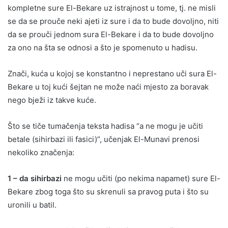
kompletne sure El-Bekare uz istrajnost u tome, tj. ne misli
se da se prouče neki ajeti iz sure i da to bude dovoljno, niti
da se prouči jednom sura El-Bekare i da to bude dovoljno
za ono na šta se odnosi a što je spomenuto u hadisu.
Znači, kuća u kojoj se konstantno i neprestano uči sura El-
Bekare u toj kući šejtan ne može naći mjesto za boravak
nego bježi iz takve kuće.
Što se tiče tumačenja teksta hadisa “a ne mogu je učiti
betale (sihirbazi ili fasici)”, učenjak El-Munavi prenosi
nekoliko značenja:
1 – da sihirbazi
ne mogu učiti (po nekima napamet) sure El-
Bekare zbog toga što su skrenuli sa pravog puta i što su
uronili u batil.