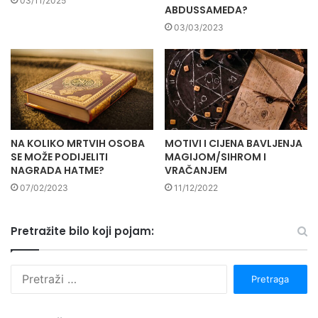
03/11/2025
ABDUSSAMEDA?
03/03/2023
NA KOLIKO MRTVIH OSOBA
MOTIVI I CIJENA BAVLJENJA
SE MOŽE PODIJELITI
MAGIJOM/SIHROM I
NAGRADA HATME?
VRAČANJEM
07/02/2023
11/12/2022
Pretražite bilo koji pojam:
P
r
e
t