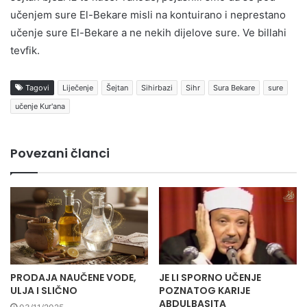
učenjem sure El-Bekare misli na kontuirano i neprestano
učenje sure El-Bekare a ne nekih dijelove sure. Ve billahi
tevfik.
Tagovi
Liječenje
Šejtan
Sihirbazi
Sihr
Sura Bekare
sure
učenje Kur'ana
Povezani članci
PRODAJA NAUČENE VODE,
JE LI SPORNO UČENJE
ULJA I SLIČNO
POZNATOG KARIJE
ABDULBASITA