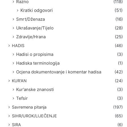
Razno
(118)
Kratki odgovori
(51)
Smrt/Dženaza
(16)
Ukrašavanje/Tijelo
(28)
Zdravlje/Hrana
(25)
HADIS
(46)
Hadisi o propisima
(3)
Hadiska terminologija
(1)
Ocjena dokumentovanje i komentar hadisa
(42)
KUR'AN
(24)
Kur'anske znanosti
(3)
Tefsir
(3)
Savremena pitanja
(197)
SIHR/UROK/LIJEČENJE
(65)
SIRA
(6)