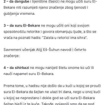
2 – da dangube
i lijenštine (fasici) ne mogu učiti suru El-
Bekare niti razumjeti njeno značenje zbog ljenosti i
gubljenja vremena.
3 – da suru El-Bekare
ne mogu učiti oni koji svojom
sposobnošću retorike i govora obmanjuju ljude, a što se
vraća na poznati hadis: “Zaista u retorici ima sihra”.
Savremeni učenjak Alijj Eš-Šuhun navodi i četvrto
značenje:
4 – da sihirbazi
ne mogu nanijeti štetu onome ko uči ili
nauči napamet suru El-Bekara.
Prema tome, u hadisu nije došlo da u kući u kojoj se prouči
sura El-Bekara da šejtan ne ulazi tri dana, nego u onoj kući
u kojoj se neprestano i dokle god se uči sura El-Bekara
šejtan bježi iz te kuće. Takođe, pojasnili smo da se pod