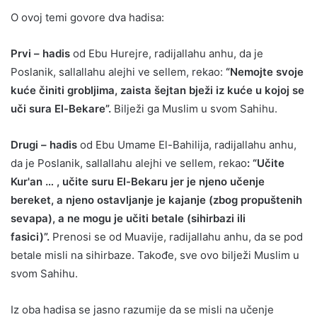
O ovoj temi govore dva hadisa:
Prvi – hadis
od Ebu Hurejre, radijallahu anhu, da je
Poslanik, sallallahu alejhi ve sellem, rekao:
“Nemojte svoje
kuće činiti grobljima, zaista šejtan bježi iz kuće u kojoj se
uči sura El-Bekare”.
Bilježi ga Muslim u svom Sahihu.
Drugi – hadis
od Ebu Umame El-Bahilija, radijallahu anhu,
da je Poslanik, sallallahu alejhi ve sellem, rekao
: “Učite
Kur'an … , učite suru El-Bekaru jer je njeno učenje
bereket, a njeno ostavljanje je kajanje (zbog propuštenih
sevapa), a ne mogu je učiti betale (sihirbazi ili
fasici)”.
Prenosi se od Muavije, radijallahu anhu, da se pod
betale misli na sihirbaze. Takođe, sve ovo bilježi Muslim u
svom Sahihu.
Iz oba hadisa se jasno razumije da se misli na učenje