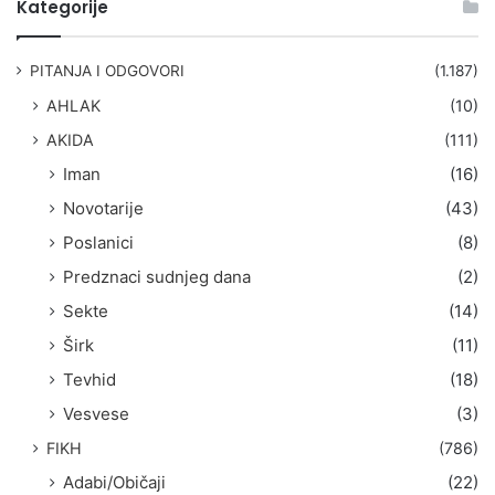
Kategorije
r
a
g
PITANJA I ODGOVORI
(1.187)
a
AHLAK
(10)
:
AKIDA
(111)
Iman
(16)
Novotarije
(43)
Poslanici
(8)
Predznaci sudnjeg dana
(2)
Sekte
(14)
Širk
(11)
Tevhid
(18)
Vesvese
(3)
FIKH
(786)
Adabi/Običaji
(22)