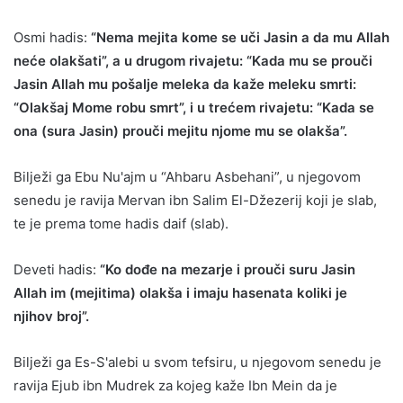
Osmi hadis:
“Nema mejita kome se uči Jasin a da mu Allah
neće olakšati”, a u drugom rivajetu: “Kada mu se prouči
Jasin Allah mu pošalje meleka da kaže meleku smrti:
“Olakšaj Mome robu smrt”, i u trećem rivajetu: “Kada se
ona (sura Jasin) prouči mejitu njome mu se olakša”.
Bilježi ga Ebu Nu'ajm u “Ahbaru Asbehani”, u njegovom
senedu je ravija Mervan ibn Salim El-Džezerij koji je slab,
te je prema tome hadis daif (slab).
Deveti hadis:
“Ko dođe na mezarje i prouči suru Jasin
Allah im (mejitima) olakša i imaju hasenata koliki je
njihov broj”.
Bilježi ga Es-S'alebi u svom tefsiru, u njegovom senedu je
ravija Ejub ibn Mudrek za kojeg kaže Ibn Mein da je