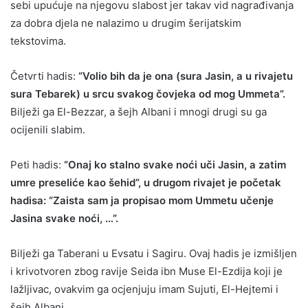
sebi upućuje na njegovu slabost jer takav vid nagrađivanja
za dobra djela ne nalazimo u drugim šerijatskim
tekstovima.
Četvrti hadis:
“Volio bih da je ona (sura Jasin, a u rivajetu
sura Tebarek) u srcu svakog čovjeka od mog Ummeta”.
Bilježi ga El-Bezzar, a šejh Albani i mnogi drugi su ga
ocijenili slabim.
Peti hadis:
“Onaj ko stalno svake noći uči Jasin, a zatim
umre preseliće kao šehid”, u drugom rivajet je početak
hadisa: “Zaista sam ja propisao mom Ummetu učenje
Jasina svake noći, …”.
Bilježi ga Taberani u Evsatu i Sagiru. Ovaj hadis je izmišljen
i krivotvoren zbog ravije Seida ibn Muse El-Ezdija koji je
lažljivac, ovakvim ga ocjenjuju imam Sujuti, El-Hejtemi i
šejh Albani.