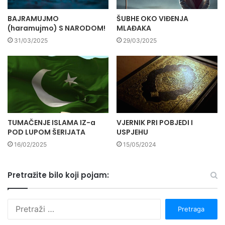
BAJRAMUJMO
ŠUBHE OKO VIĐENJA
(haramujmo) S NARODOM!
MLAĐAKA
31/03/2025
29/03/2025
TUMAČENJE ISLAMA IZ-a
VJERNIK PRI POBJEDI I
POD LUPOM ŠERIJATA
USPJEHU
16/02/2025
15/05/2024
Pretražite bilo koji pojam:
P
r
e