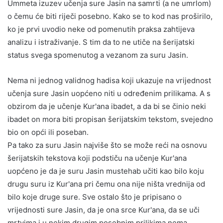
Ummeta izuzev učenja sure Jasin na samrti (a ne umrlom)
o čemu će biti riječi posebno. Kako se to kod nas proširilo,
ko je prvi uvodio neke od pomenutih praksa zahtijeva
analizu i istraživanje. S tim da to ne utiče na šerijatski
status svega spomenutog a vezanom za suru Jasin.
Nema ni jednog validnog hadisa koji ukazuje na vrijednost
učenja sure Jasin uopćeno niti u određenim prilikama. A s
obzirom da je učenje Kur'ana ibadet, a da bi se činio neki
ibadet on mora biti propisan šerijatskim tekstom, svejedno
bio on opći ili poseban.
Pa tako za suru Jasin najviše što se može reći na osnovu
šerijatskih tekstova koji podstiču na učenje Kur'ana
uopćeno je da je suru Jasin mustehab učiti kao bilo koju
drugu suru iz Kur'ana pri čemu ona nije ništa vrednija od
bilo koje druge sure. Sve ostalo što je pripisano o
vrijednosti sure Jasin, da je ona srce Kur'ana, da se uči
mrtvima i u nekim drugim posebnim prilikima nema