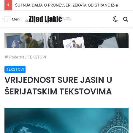
ŠUTNJA DAIJA O PRONEVJERI ZEKATA OD STRANE IZ-a
Switc
Pr
Meni
skin
Početna
/
TEKSTOVI
TEKSTOVI
VRIJEDNOST SURE JASIN U
ŠERIJATSKIM TEKSTOVIMA