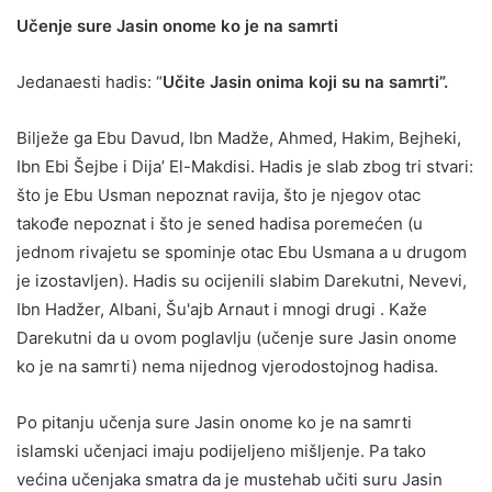
Učenje sure Jasin onome ko je na samrti
Jedanaesti hadis: “
Učite Jasin onima koji su na samrti”.
Bilježe ga Ebu Davud, Ibn Madže, Ahmed, Hakim, Bejheki,
Ibn Ebi Šejbe i Dija’ El-Makdisi. Hadis je slab zbog tri stvari:
što je Ebu Usman nepoznat ravija, što je njegov otac
takođe nepoznat i što je sened hadisa poremećen (u
jednom rivajetu se spominje otac Ebu Usmana a u drugom
je izostavljen). Hadis su ocijenili slabim Darekutni, Nevevi,
Ibn Hadžer, Albani, Šu'ajb Arnaut i mnogi drugi . Kaže
Darekutni da u ovom poglavlju (učenje sure Jasin onome
ko je na samrti) nema nijednog vjerodostojnog hadisa.
Po pitanju učenja sure Jasin onome ko je na samrti
islamski učenjaci imaju podijeljeno mišljenje. Pa tako
većina učenjaka smatra da je mustehab učiti suru Jasin