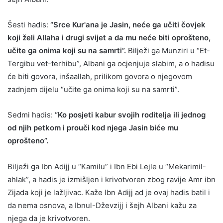
Šesti hadis:
“Srce Kur'ana je Jasin, neće ga učiti čovjek
koji želi Allaha i drugi svijet a da mu neće biti oprošteno,
učite ga onima koji su na samrti”.
Bilježi ga Munziri u “Et-
Tergibu vet-terhibu”, Albani ga ocjenjuje slabim, a o hadisu
će biti govora, inšaallah, prilikom govora o njegovom
zadnjem dijelu “učite ga onima koji su na samrti”.
Sedmi hadis:
“Ko posjeti kabur svojih roditelja ili jednog
od njih petkom i prouči kod njega Jasin biće mu
oprošteno”.
Bilježi ga Ibn Adijj u “Kamilu” i Ibn Ebi Lejle u “Mekarimil-
ahlak”, a hadis je izmišljen i krivotvoren zbog ravije Amr ibn
Zijada koji je lažljivac. Kaže Ibn Adijj ad je ovaj hadis batil i
da nema osnova, a Ibnul-Dževzijj i šejh Albani kažu za
njega da je krivotvoren.