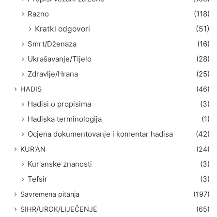
Razno
(118)
Kratki odgovori
(51)
Smrt/Dženaza
(16)
Ukrašavanje/Tijelo
(28)
Zdravlje/Hrana
(25)
HADIS
(46)
Hadisi o propisima
(3)
Hadiska terminologija
(1)
Ocjena dokumentovanje i komentar hadisa
(42)
KUR'AN
(24)
Kur'anske znanosti
(3)
Tefsir
(3)
Savremena pitanja
(197)
SIHR/UROK/LIJEČENJE
(65)