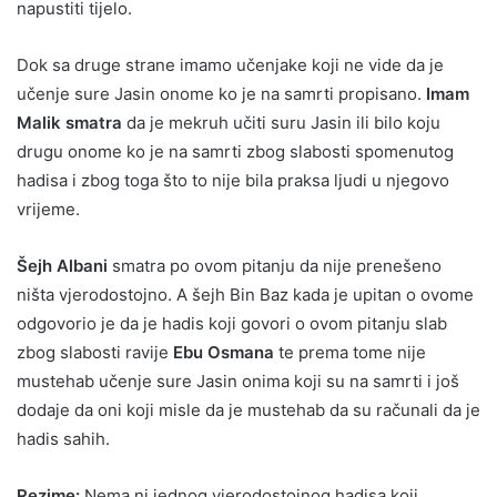
napustiti tijelo.
Dok sa druge strane imamo učenjake koji ne vide da je
učenje sure Jasin onome ko je na samrti propisano.
Imam
Malik smatra
da je mekruh učiti suru Jasin ili bilo koju
drugu onome ko je na samrti zbog slabosti spomenutog
hadisa i zbog toga što to nije bila praksa ljudi u njegovo
vrijeme.
Šejh Albani
smatra po ovom pitanju da nije prenešeno
ništa vjerodostojno. A šejh Bin Baz kada je upitan o ovome
odgovorio je da je hadis koji govori o ovom pitanju slab
zbog slabosti ravije
Ebu Osmana
te prema tome nije
mustehab učenje sure Jasin onima koji su na samrti i još
dodaje da oni koji misle da je mustehab da su računali da je
hadis sahih.
Rezime:
Nema ni jednog vjerodostojnog hadisa koji