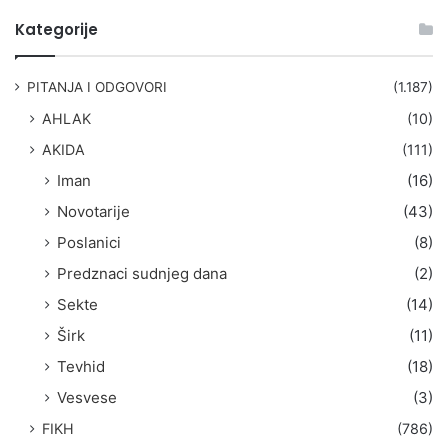
t
Kategorije
r
a
g
PITANJA I ODGOVORI
(1.187)
a
AHLAK
(10)
:
AKIDA
(111)
Iman
(16)
Novotarije
(43)
Poslanici
(8)
Predznaci sudnjeg dana
(2)
Sekte
(14)
Širk
(11)
Tevhid
(18)
Vesvese
(3)
FIKH
(786)