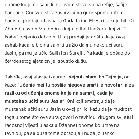
onome ko je na samrti, na ovom stavu su hanefije, šafije i
hanabile. Oni svoj stav zasnivaju na gore spomenutom
hadisu i predaji od ashaba Gudajfa ibn El-Harisa koju bilježi
Ahmed u svom Musnedu a koju je Ibn Hadžer u knjizi “El-
Isabe” ocijenio dobrom. U toj predaji je došlo da je ovaj
ashab kada je bio na samrti tražio da mu neko uči suru
Jasin, pa mu je učio Salih ibn Šurejh. Pa kada je došao do
četrdesetog ajeta on je ispustio dušu.
Takođe, ovaj stav je izabrao i
šejhul-Islam Ibn Tejmije,
on
kaže:
“Učenje mejitu poslije njegove smrti je novotarija za
razliku od učenja onome ko je na samrti, kada je
mustehab učiti suru Jasin”
. Oni koji smatraju da je
mustehab učiti suru Jasin u ovoj prilici kažu da je mudrost
toga u tome što ova sura govori o tevhidu, drugom svijetu i
radosnoj vijesti ulaska u Džennet onome ko umre na
tevhidu, pa se duša tome obraduje i bude joj lahko