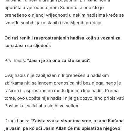
uporišta u vjerodostojnom Sunnetu, a ono što je
prenešeno o njenoj vrijednosti u nekim hadisima kreće se
između snabih, jako slabih i izmišljenih predaja.
Od raširenih i rasprostranjenih hadisa koji su vezani za
suru Jasin su sljedeći:
Prvi hadis: “
Jasin je za ono za što se uči”.
Ovaj hadis nije zabilježen niti prenešen u hadiskim
zbirkama niti sa lancem prenosica niti bez njega, nego je
raširen i rasprostranjen među ljudima kao hadis. Prema
tome, ovo uopšte nije hadis i nije ga dozvoljeno pripisivati
Poslaniku, sallallahu alejhi ve sellem.
Drugi hadis:
“Zaista svaka stvar ima srce, a srce Kur'ana
je Jasin, pa ko uči Jasin Allah će mu upisati za njegovo