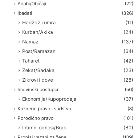
Adabi/Običaji
(22)
Ibadeti
(326)
Hadždž i umra
(11)
Kurban/Akika
(24)
Namaz
(137)
Post/Ramazan
(64)
Taharet
(42)
Zekat/Sadaka
(23)
Zikrovi i dove
(28)
Imovinski postupci
(50)
Ekonomija/Kupoprodaja
(37)
Kazneno pravo i sudstvo
(8)
Porodično pravo
(101)
Intimni odnosi/Brak
(80)
Propisi vezani za žene
(109)