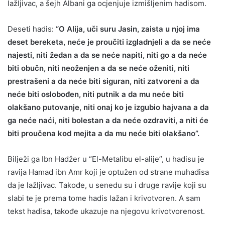
lažljivac, a šejh Albani ga ocjenjuje izmišljenim hadisom.
Deseti hadis:
“O Alija, uči suru Jasin, zaista u njoj ima
deset bereketa, neće je proučiti izgladnjeli a da se neće
najesti, niti žedan a da se neće napiti, niti go a da neće
biti obučn, niti neoženjen a da se neće oženiti, niti
prestrašeni a da neće biti siguran, niti zatvoreni a da
neće biti oslobođen, niti putnik a da mu neće biti
olakšano putovanje, niti onaj ko je izgubio hajvana a da
ga neće naći, niti bolestan a da neće ozdraviti, a niti će
biti proučena kod mejita a da mu neće biti olakšano”.
Bilježi ga Ibn Hadžer u “El-Metalibu el-alije”, u hadisu je
ravija Hamad ibn Amr koji je optužen od strane muhadisa
da je lažljivac. Takođe, u senedu su i druge ravije koji su
slabi te je prema tome hadis lažan i krivotvoren. A sam
tekst hadisa, takođe ukazuje na njegovu krivotvorenost.