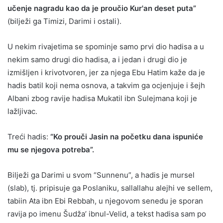
učenje nagradu kao da je proučio Kur'an deset puta”
(bilježi ga Timizi, Darimi i ostali).
U nekim rivajetima se spominje samo prvi dio hadisa a u
nekim samo drugi dio hadisa, a i jedan i drugi dio je
izmišljen i krivotvoren, jer za njega Ebu Hatim kaže da je
hadis batil koji nema osnova, a takvim ga ocjenjuje i šejh
Albani zbog ravije hadisa Mukatil ibn Sulejmana koji je
lažljivac.
Treći hadis:
“Ko prouči Jasin na početku dana ispuniće
mu se njegova potreba”.
Bilježi ga Darimi u svom “Sunnenu”, a hadis je mursel
(slab), tj. pripisuje ga Poslaniku, sallallahu alejhi ve sellem,
tabiin Ata ibn Ebi Rebbah, u njegovom senedu je sporan
ravija po imenu Šudža’ ibnul-Velid, a tekst hadisa sam po