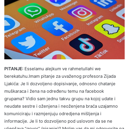
PITANJE:
Esselamu alejkum ve rahmetullahi we
berekatuhu.Imam pitanje za uvaženog profesora Zijada
Ljakića: Je li dozvoljeno dopisivanje, odnosno chatanje
muškaraca i žena na određenu temu na facebook
grupama? Vidio sam jednu takvu grupu na kojoj udate i
neudate sestre i oženjena i neoženjena braća uzajamno
komuniciraju i razmjenjuju odredjena mišljenja i
informacije. Je li to dozvoljeno pod uslovom da se ne
uljepšava “govor” (pisanje)? Molim vas da mi odgovorite na