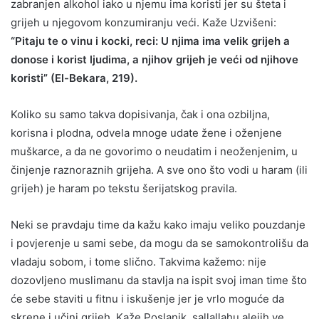
zabranjen alkohol iako u njemu ima koristi jer su šteta i
grijeh u njegovom konzumiranju veći. Kaže Uzvišeni:
“Pitaju te o vinu i kocki, reci: U njima ima velik grijeh a
donose i korist ljudima, a njihov grijeh je veći od njihove
koristi” (El-Bekara, 219).
Koliko su samo takva dopisivanja, čak i ona ozbiljna,
korisna i plodna, odvela mnoge udate žene i oženjene
muškarce, a da ne govorimo o neudatim i neoženjenim, u
činjenje raznoraznih grijeha. A sve ono što vodi u haram (ili
grijeh) je haram po tekstu šerijatskog pravila.
Neki se pravdaju time da kažu kako imaju veliko pouzdanje
i povjerenje u sami sebe, da mogu da se samokontrolišu da
vladaju sobom, i tome slično. Takvima kažemo: nije
dozovljeno muslimanu da stavlja na ispit svoj iman time što
će sebe staviti u fitnu i iskušenje jer je vrlo moguće da
skrene i učini grijeh. Kaže Poslanik, sallallahu alejih ve