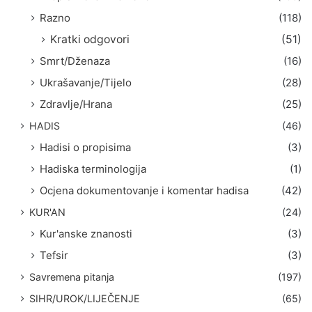
Razno
(118)
Kratki odgovori
(51)
Smrt/Dženaza
(16)
Ukrašavanje/Tijelo
(28)
Zdravlje/Hrana
(25)
HADIS
(46)
Hadisi o propisima
(3)
Hadiska terminologija
(1)
Ocjena dokumentovanje i komentar hadisa
(42)
KUR'AN
(24)
Kur'anske znanosti
(3)
Tefsir
(3)
Savremena pitanja
(197)
SIHR/UROK/LIJEČENJE
(65)