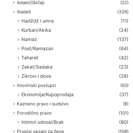
Adabi/Običaji
(22)
Ibadeti
(326)
Hadždž i umra
(11)
Kurban/Akika
(24)
Namaz
(137)
Post/Ramazan
(64)
Taharet
(42)
Zekat/Sadaka
(23)
Zikrovi i dove
(28)
Imovinski postupci
(50)
Ekonomija/Kupoprodaja
(37)
Kazneno pravo i sudstvo
(8)
Porodično pravo
(101)
Intimni odnosi/Brak
(80)
Propisi vezani za žene
(109)