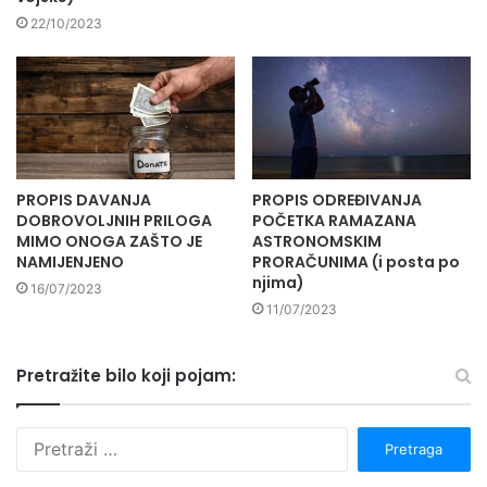
22/10/2023
PROPIS DAVANJA
PROPIS ODREĐIVANJA
DOBROVOLJNIH PRILOGA
POČETKA RAMAZANA
MIMO ONOGA ZAŠTO JE
ASTRONOMSKIM
NAMIJENJENO
PRORAČUNIMA (i posta po
njima)
16/07/2023
11/07/2023
Pretražite bilo koji pojam:
P
r
e