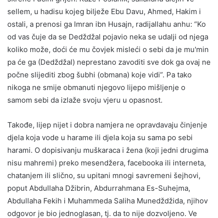
sellem, u hadisu kojeg bilježe Ebu Davu, Ahmed, Hakim i
ostali, a prenosi ga Imran ibn Husajn, radijallahu anhu: “Ko
od vas čuje da se Dedždžal pojavio neka se udalji od njega
koliko može, doći će mu čovjek misleći o sebi da je mu'min
pa će ga (Dedždžal) neprestano zavoditi sve dok ga ovaj ne
počne slijediti zbog šubhi (obmana) koje vidi”. Pa tako
nikoga ne smije obmanuti njegovo lijepo mišljenje o
samom sebi da izlaže svoju vjeru u opasnost.
Takođe, lijep nijet i dobra namjera ne opravdavaju činjenje
djela koja vode u harame ili djela koja su sama po sebi
harami. O dopisivanju muškaraca i žena (koji jedni drugima
nisu mahremi) preko mesendžera, facebooka ili interneta,
chatanjem ili slično, su upitani mnogi savremeni šejhovi,
poput Abdullaha Džibrin, Abdurrahmana Es-Suhejma,
Abdullaha Fekih i Muhammeda Saliha Munedždžida, njihov
odgovor je bio jednoglasan, tj. da to nije dozvoljeno. Ve