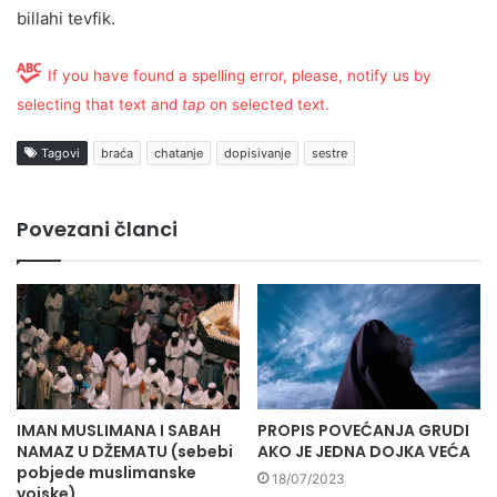
billahi tevfik.
If you have found a spelling error, please, notify us by
selecting that text and
tap
on selected text.
Tagovi
braća
chatanje
dopisivanje
sestre
Povezani članci
IMAN MUSLIMANA I SABAH
PROPIS POVEĆANJA GRUDI
NAMAZ U DŽEMATU (sebebi
AKO JE JEDNA DOJKA VEĆA
pobjede muslimanske
18/07/2023
vojske)