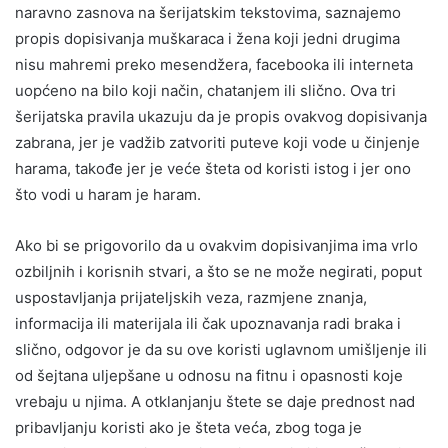
naravno zasnova na šerijatskim tekstovima, saznajemo
propis dopisivanja muškaraca i žena koji jedni drugima
nisu mahremi preko mesendžera, facebooka ili interneta
uopćeno na bilo koji način, chatanjem ili slično. Ova tri
šerijatska pravila ukazuju da je propis ovakvog dopisivanja
zabrana, jer je vadžib zatvoriti puteve koji vode u činjenje
harama, takođe jer je veće šteta od koristi istog i jer ono
što vodi u haram je haram.
Ako bi se prigovorilo da u ovakvim dopisivanjima ima vrlo
ozbiljnih i korisnih stvari, a što se ne može negirati, poput
uspostavljanja prijateljskih veza, razmjene znanja,
informacija ili materijala ili čak upoznavanja radi braka i
slično, odgovor je da su ove koristi uglavnom umišljenje ili
od šejtana uljepšane u odnosu na fitnu i opasnosti koje
vrebaju u njima. A otklanjanju štete se daje prednost nad
pribavljanju koristi ako je šteta veća, zbog toga je