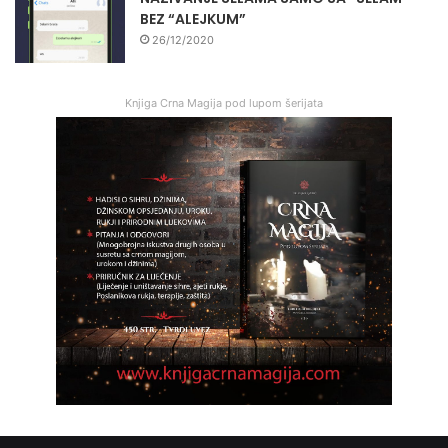
BEZ “ALEJKUM”
26/12/2020
Knjiga Crna Magija pod lupom šerijata