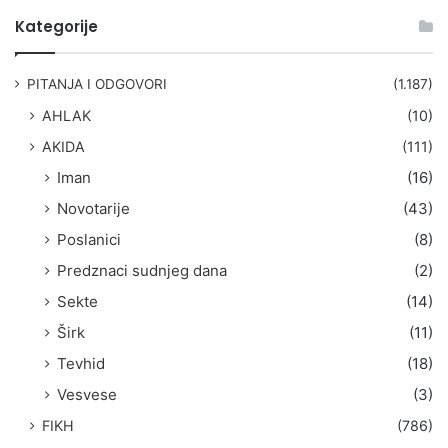
t
Kategorije
r
a
g
PITANJA I ODGOVORI
(1.187)
a
AHLAK
(10)
:
AKIDA
(111)
Iman
(16)
Novotarije
(43)
Poslanici
(8)
Predznaci sudnjeg dana
(2)
Sekte
(14)
Širk
(11)
Tevhid
(18)
Vesvese
(3)
FIKH
(786)