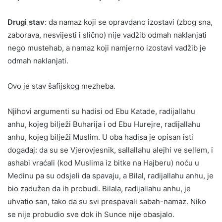
Drugi stav
: da namaz koji se opravdano izostavi (zbog sna,
zaborava, nesvijesti i slično) nije vadžib odmah naklanjati
nego mustehab, a namaz koji namjerno izostavi vadžib je
odmah naklanjati.
Ovo je stav šafijskog mezheba.
Njihovi argumenti su hadisi od Ebu Katade, radijallahu
anhu, kojeg bilježi Buharija i od Ebu Hurejre, radijallahu
anhu, kojeg bilježi Muslim. U oba hadisa je opisan isti
događaj: da su se Vjerovjesnik, sallallahu alejhi ve sellem, i
ashabi vraćali (kod Muslima iz bitke na Hajberu) noću u
Medinu pa su odsjeli da spavaju, a Bilal, radijallahu anhu, je
bio zadužen da ih probudi. Bilala, radijallahu anhu, je
uhvatio san, tako da su svi prespavali sabah-namaz. Niko
se nije probudio sve dok ih Sunce nije obasjalo.