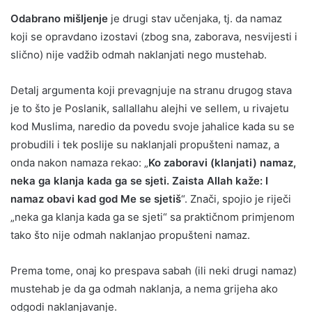
Odabrano mišljenje
je drugi stav učenjaka, tj. da namaz
koji se opravdano izostavi (zbog sna, zaborava, nesvijesti i
slično) nije vadžib odmah naklanjati nego mustehab.
Detalj argumenta koji prevagnjuje na stranu drugog stava
je to što je Poslanik, sallallahu alejhi ve sellem, u rivajetu
kod Muslima, naredio da povedu svoje jahalice kada su se
probudili i tek poslije su naklanjali propušteni namaz, a
onda nakon namaza rekao: „
Ko zaboravi (klanjati) namaz,
neka ga klanja kada ga se sjeti. Zaista Allah kaže: I
namaz obavi kad god Me se sjetiš
“. Znači, spojio je riječi
„neka ga klanja kada ga se sjeti“ sa praktičnom primjenom
tako što nije odmah naklanjao propušteni namaz.
Prema tome, onaj ko prespava sabah (ili neki drugi namaz)
mustehab je da ga odmah naklanja, a nema grijeha ako
odgodi naklanjavanje.