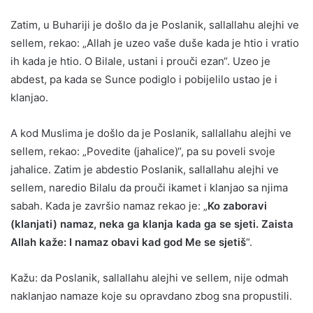
Zatim, u Buhariji je došlo da je Poslanik, sallallahu alejhi ve
sellem, rekao: „Allah je uzeo vaše duše kada je htio i vratio
ih kada je htio. O Bilale, ustani i prouči ezan“. Uzeo je
abdest, pa kada se Sunce podiglo i pobijelilo ustao je i
klanjao.
A kod Muslima je došlo da je Poslanik, sallallahu alejhi ve
sellem, rekao: „Povedite (jahalice)“, pa su poveli svoje
jahalice. Zatim je abdestio Poslanik, sallallahu alejhi ve
sellem, naredio Bilalu da prouči ikamet i klanjao sa njima
sabah. Kada je završio namaz rekao je: „
Ko zaboravi
(klanjati) namaz, neka ga klanja kada ga se sjeti. Zaista
Allah kaže: I namaz obavi kad god Me se sjetiš
“.
Kažu: da Poslanik, sallallahu alejhi ve sellem, nije odmah
naklanjao namaze koje su opravdano zbog sna propustili.