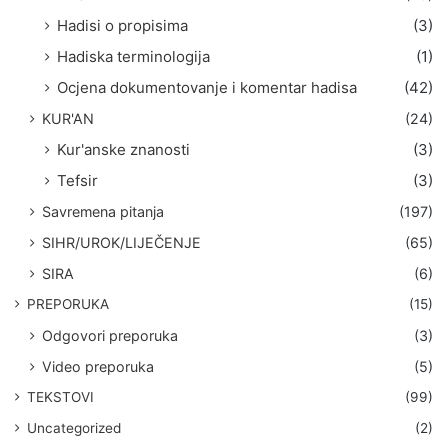
Hadisi o propisima
(3)
Hadiska terminologija
(1)
Ocjena dokumentovanje i komentar hadisa
(42)
KUR'AN
(24)
Kur'anske znanosti
(3)
Tefsir
(3)
Savremena pitanja
(197)
SIHR/UROK/LIJEČENJE
(65)
SIRA
(6)
PREPORUKA
(15)
Odgovori preporuka
(3)
Video preporuka
(5)
TEKSTOVI
(99)
Uncategorized
(2)