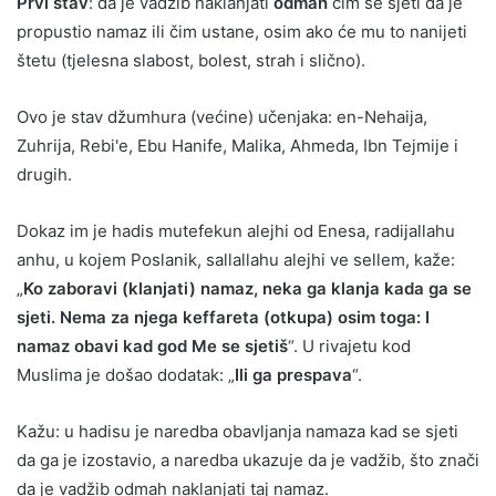
Prvi stav
: da je vadžib naklanjati
odmah
čim se sjeti da je
propustio namaz ili čim ustane, osim ako će mu to nanijeti
štetu (tjelesna slabost, bolest, strah i slično).
Ovo je stav džumhura (većine) učenjaka: en-Nehaija,
Zuhrija, Rebi'e, Ebu Hanife, Malika, Ahmeda, Ibn Tejmije i
drugih.
Dokaz im je hadis mutefekun alejhi od Enesa, radijallahu
anhu, u kojem Poslanik, sallallahu alejhi ve sellem, kaže:
„
Ko zaboravi (klanjati) namaz, neka ga klanja kada ga se
sjeti. Nema za njega keffareta (otkupa) osim toga: I
namaz obavi kad god Me se sjetiš
“. U rivajetu kod
Muslima je došao dodatak: „
Ili ga prespava
“.
Kažu: u hadisu je naredba obavljanja namaza kad se sjeti
da ga je izostavio, a naredba ukazuje da je vadžib, što znači
da je vadžib odmah naklanjati taj namaz.