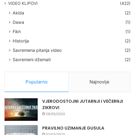
VIDEO KLIPOVI
(422)
Akida
(2)
Dawa
(1)
Fikh
(1)
Historija
(2)
Savremena pitanja video
(2)
Savremeni džemati
(2)
Popularno
Najnovije
VJERODOSTOJNI JUTARNJI I VEČERNJI
ZIKROVI
26/05/2020
PRAVILNO UZIMANJE GUSULA
02/03/2020