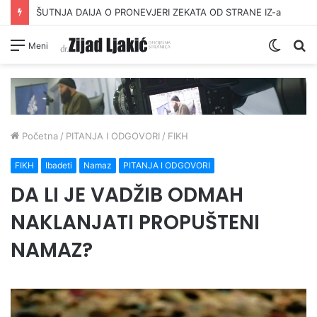
ŠUTNJA DAIJA O PRONEVJERI ZEKATA OD STRANE IZ-a
Switc
Pr
Meni
skin
Početna
/
PITANJA I ODGOVORI
/
FIKH
FIKH
Ibadeti
Namaz
PITANJA I ODGOVORI
DA LI JE VADŽIB ODMAH
NAKLANJATI PROPUŠTENI
NAMAZ?