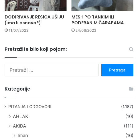
DODIRIVANJE RESICA UŠIJU
MESH PO TANKIM ILI
(ima li osnova?)
PODERANIM ČARAPAMA
11/07/2023
24/06/2023
Pretražite bilo koji pojam:
P
r
e
t
Kategorije
r
a
g
PITANJA I ODGOVORI
(1.187)
a
AHLAK
(10)
:
AKIDA
(111)
Iman
(16)