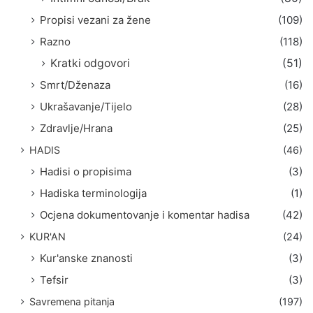
Propisi vezani za žene
(109)
Razno
(118)
Kratki odgovori
(51)
Smrt/Dženaza
(16)
Ukrašavanje/Tijelo
(28)
Zdravlje/Hrana
(25)
HADIS
(46)
Hadisi o propisima
(3)
Hadiska terminologija
(1)
Ocjena dokumentovanje i komentar hadisa
(42)
KUR'AN
(24)
Kur'anske znanosti
(3)
Tefsir
(3)
Savremena pitanja
(197)