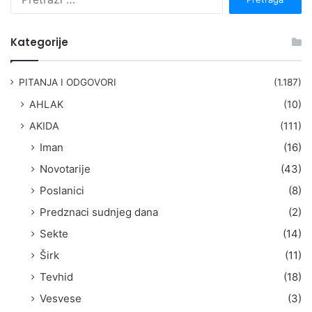
r
e
t
Kategorije
r
a
g
PITANJA I ODGOVORI
(1.187)
a
AHLAK
(10)
:
AKIDA
(111)
Iman
(16)
Novotarije
(43)
Poslanici
(8)
Predznaci sudnjeg dana
(2)
Sekte
(14)
Širk
(11)
Tevhid
(18)
Vesvese
(3)