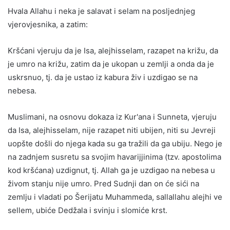
Hvala Allahu i neka je salavat i selam na posljednjeg
vjerovjesnika, a zatim:
Kršćani vjeruju da je Isa, alejhisselam, razapet na križu, da
je umro na križu, zatim da je ukopan u zemlji a onda da je
uskrsnuo, tj. da je ustao iz kabura živ i uzdigao se na
nebesa.
Muslimani, na osnovu dokaza iz Kur'ana i Sunneta, vjeruju
da Isa, alejhisselam, nije razapet niti ubijen, niti su Jevreji
uopšte došli do njega kada su ga tražili da ga ubiju. Nego je
na zadnjem susretu sa svojim havarijjinima (tzv. apostolima
kod kršćana) uzdignut, tj. Allah ga je uzdigao na nebesa u
živom stanju nije umro. Pred Sudnji dan on će sići na
zemlju i vladati po Šerijatu Muhammeda, sallallahu alejhi ve
sellem, ubiće Dedžala i svinju i slomiće krst.