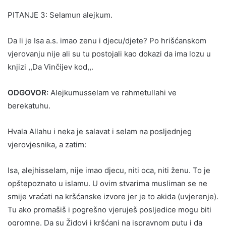
PITANJE 3: Selamun alejkum.
Da li je Isa a.s. imao zenu i djecu/djete? Po hrišćanskom
vjerovanju nije ali su tu postojali kao dokazi da ima lozu u
knjizi ,,Da Vinčijev kod,,.
ODGOVOR:
Alejkumusselam ve rahmetullahi ve
berekatuhu.
Hvala Allahu i neka je salavat i selam na posljednjeg
vjerovjesnika, a zatim:
Isa, alejhisselam, nije imao djecu, niti oca, niti ženu. To je
opštepoznato u islamu. U ovim stvarima musliman se ne
smije vraćati na kršćanske izvore jer je to akida (uvjerenje).
Tu ako promašiš i pogrešno vjeruješ posljedice mogu biti
ogromne. Da su Židovi i kršćani na ispravnom putu i da