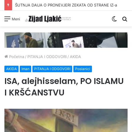
ŠUTNJA DAIJA O PRONEVJERI ZEKATA OD STRANE IZ-a
Switc
Pr
Meni
skin
Početna
/
PITANJA I ODGOVORI
/
AKIDA
AKIDA
Iman
PITANJA I ODGOVORI
Poslanici
ISA, alejhisselam, PO ISLAMU
I KRŠĆANSTVU