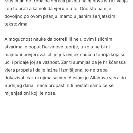
Musliman ne treba da obraća pažnju na njihova istraživanja
i da to prati a kamoli da vjeruje u to. Ono što nam je
dovoljno po ovom pitanju imamo u jasnim šerijatskim
tekstovima.
A mogućnost nauke da potrefi ili ne u ovim i sličnim
stvarima je poput Darvinove teorije, u koju ne bi ni
majmuni povjerovali ali je još uvijek naučna teorija koja se
uči i pridaje joj se važnost. Zar ti sumnjaš da je hrišćanska
vjera propala i da je lažna i izmišljena, to ne treba
dokazivati čak ni njima samim. A islam je Allahova vjera do
Sudnjeg dana i neće propasti niti nestati samo će se
mijenjati oni koji je nose.