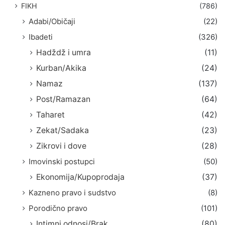
FIKH
(786)
Adabi/Običaji
(22)
Ibadeti
(326)
Hadždž i umra
(11)
Kurban/Akika
(24)
Namaz
(137)
Post/Ramazan
(64)
Taharet
(42)
Zekat/Sadaka
(23)
Zikrovi i dove
(28)
Imovinski postupci
(50)
Ekonomija/Kupoprodaja
(37)
Kazneno pravo i sudstvo
(8)
Porodično pravo
(101)
Intimni odnosi/Brak
(80)