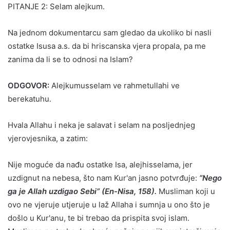
PITANJE 2: Selam alejkum.
Na jednom dokumentarcu sam gledao da ukoliko bi nasli
ostatke Isusa a.s. da bi hriscanska vjera propala, pa me
zanima da li se to odnosi na Islam?
ODGOVOR:
Alejkumusselam ve rahmetullahi ve
berekatuhu.
Hvala Allahu i neka je salavat i selam na posljednjeg
vjerovjesnika, a zatim:
Nije moguće da nađu ostatke Isa, alejhisselama, jer
uzdignut na nebesa, što nam Kur'an jasno potvrđuje:
“Nego
ga je Allah uzdigao Sebi” (En-Nisa, 158).
Musliman koji u
ovo ne vjeruje utjeruje u laž Allaha i sumnja u ono što je
došlo u Kur'anu, te bi trebao da prispita svoj islam.