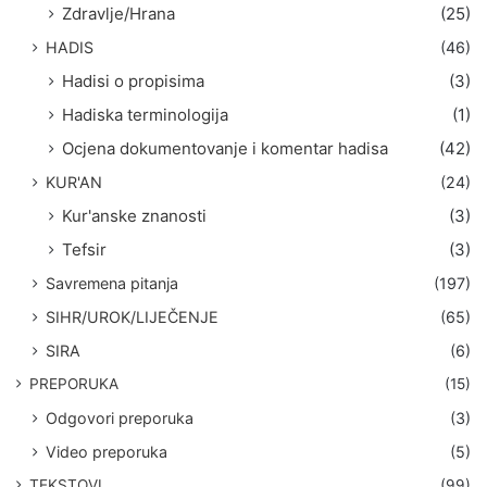
Zdravlje/Hrana
(25)
HADIS
(46)
Hadisi o propisima
(3)
Hadiska terminologija
(1)
Ocjena dokumentovanje i komentar hadisa
(42)
KUR'AN
(24)
Kur'anske znanosti
(3)
Tefsir
(3)
Savremena pitanja
(197)
SIHR/UROK/LIJEČENJE
(65)
SIRA
(6)
PREPORUKA
(15)
Odgovori preporuka
(3)
Video preporuka
(5)
TEKSTOVI
(99)