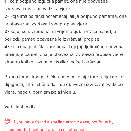
1-
koja potpuno izgubila pamet, ona nije obavezna
izvršavati ništa od vadžiba vjere
2-
koja ima psihički poremećaj, ali je potpuno pametna, ona
je obavezna izvršavati sve propise vjere
3-
kojoj se s vremena na vrijeme gubi i vraća pamet, u
periodu pameti obavezna je izvršavati propise
4-
koja ima psihički poremećaj koji joj djelimično oduzima i
umanjuje pamet, ona je obavezna izvršavati propise vjere
shodno koliko razumije i koliko može izvršavati.
Prema tome, kod psihičkih bolesnika nije ibret u ljekarskoj
dijagnozi, šifri i slično da li su obavezni izvršavati vadžibe
vjere, nego u gornjem pojašnjenju.
Ve billahi tevfik.
If you have found a spelling error, please, notify us by
selecting that text and
tap
on selected text.