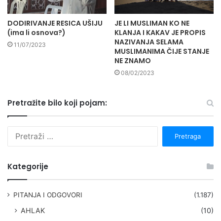
DODIRIVANJE RESICA UŠIJU
JE LI MUSLIMAN KO NE
(ima li osnova?)
KLANJA I KAKAV JE PROPIS
NAZIVANJA SELAMA
11/07/2023
MUSLIMANIMA ČIJE STANJE
NE ZNAMO
08/02/2023
Pretražite bilo koji pojam:
P
r
e
t
Kategorije
r
a
g
PITANJA I ODGOVORI
(1.187)
a
AHLAK
(10)
: