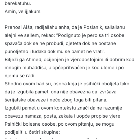
berekatuhu.
Amin, ve ijjakum.
Prenosi Aiša, radijallahu anha, da je Poslanik, sallallahu
alejhi ve sellem, rekao: “Podignuto je pero sa tri osobe:
spavača dok se ne probudi, djeteta dok ne postane
punoljetno i ludaka dok mu se pamet ne vrati”.
Bilježi ga Ahmed, ocijenjen je vjerodostojnim ili dobrim kod
mnogih muhaddisa, a općeprihvaćen je kod uleme i po
njemu se radi.
Shodno ovom hadisu, osoba koja je psihički oboljela tako
da je izgubila pamet, ona nije obavezna da izvršava
šerijatske obaveze i neće zbog toga biti pitana.
Izgubiti pamet u ovom kontekstu znači da ne razumije
obavezu namaza, posta, zekata i uopće propise vjere.
Psihički bolesne osobe, po ovom pitanju, se mogu
podijeliti u četiri skupine: