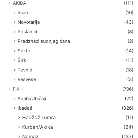
AKIDA
(111)
Iman
(16)
Novotarije
(43)
Poslanici
(8)
Predznaci sudnjeg dana
(2)
Sekte
(14)
Širk
(11)
Tevhid
(18)
Vesvese
(3)
FIKH
(786)
Adabi/Običaji
(22)
Ibadeti
(326)
Hadždž i umra
(11)
Kurban/Akika
(24)
Namaz
(137)