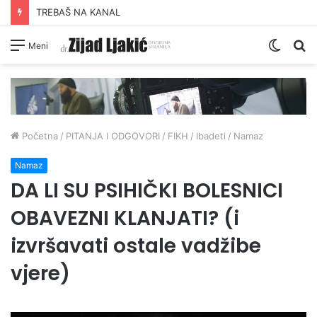
TREBAŠ NA KANAL
Switc
Pr
Meni
skin
Početna
/
PITANJA I ODGOVORI
/
FIKH
/
Ibadeti
/
Namaz
Namaz
DA LI SU PSIHIČKI BOLESNICI
OBAVEZNI KLANJATI? (i
izvršavati ostale vadžibe
vjere)