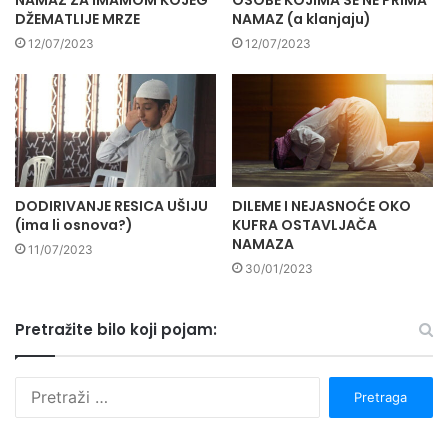
NAMAZ ZA IMAMOM KOJEG
OSOBE KOJIMA SE NE PRIMA
DŽEMATLIJE MRZE
NAMAZ (a klanjaju)
12/07/2023
12/07/2023
DODIRIVANJE RESICA UŠIJU
DILEME I NEJASNOĆE OKO
(ima li osnova?)
KUFRA OSTAVLJAČA
NAMAZA
11/07/2023
30/01/2023
Pretražite bilo koji pojam:
P
r
e