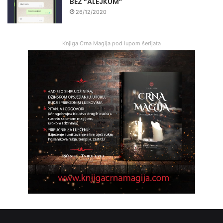
BEZ “ALEJKUM”
26/12/2020
Knjiga Crna Magija pod lupom šerijata