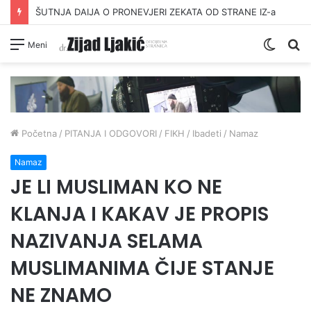
ŠUTNJA DAIJA O PRONEVJERI ZEKATA OD STRANE IZ-a
Switc
Pr
Meni
skin
Početna
/
PITANJA I ODGOVORI
/
FIKH
/
Ibadeti
/
Namaz
Namaz
JE LI MUSLIMAN KO NE
KLANJA I KAKAV JE PROPIS
NAZIVANJA SELAMA
MUSLIMANIMA ČIJE STANJE
NE ZNAMO