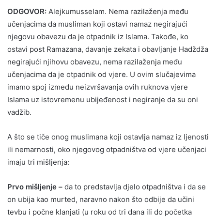
ODGOVOR:
Alejkumusselam. Nema razilaženja među
učenjacima da musliman koji ostavi namaz negirajući
njegovu obavezu da je otpadnik iz Islama. Takođe, ko
ostavi post Ramazana, davanje zekata i obavljanje Hadždža
negirajući njihovu obavezu, nema razilaženja među
učenjacima da je otpadnik od vjere. U ovim slučajevima
imamo spoj između neizvršavanja ovih ruknova vjere
Islama uz istovremenu ubijeđenost i negiranje da su oni
vadžib.
A što se tiče onog muslimana koji ostavlja namaz iz ljenosti
ili nemarnosti, oko njegovog otpadništva od vjere učenjaci
imaju tri mišljenja:
Prvo mišljenje –
da to predstavlja djelo otpadništva i da se
on ubija kao murted, naravno nakon što odbije da učini
tevbu i počne klanjati (u roku od tri dana ili do početka