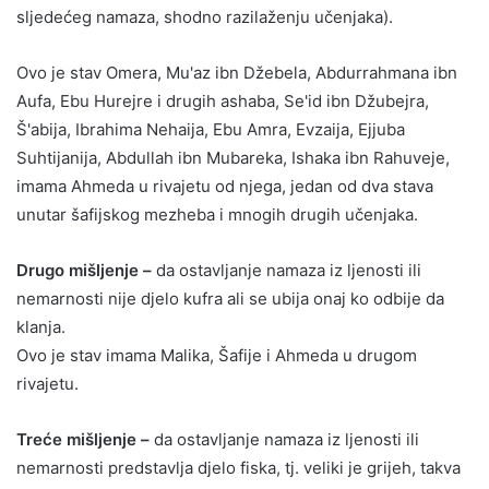
sljedećeg namaza, shodno razilaženju učenjaka).
Ovo je stav Omera, Mu'az ibn Džebela, Abdurrahmana ibn
Aufa, Ebu Hurejre i drugih ashaba, Se'id ibn Džubejra,
Š'abija, Ibrahima Nehaija, Ebu Amra, Evzaija, Ejjuba
Suhtijanija, Abdullah ibn Mubareka, Ishaka ibn Rahuveje,
imama Ahmeda u rivajetu od njega, jedan od dva stava
unutar šafijskog mezheba i mnogih drugih učenjaka.
Drugo mišljenje –
da ostavljanje namaza iz ljenosti ili
nemarnosti nije djelo kufra ali se ubija onaj ko odbije da
klanja.
Ovo je stav imama Malika, Šafije i Ahmeda u drugom
rivajetu.
Treće mišljenje –
da ostavljanje namaza iz ljenosti ili
nemarnosti predstavlja djelo fiska, tj. veliki je grijeh, takva