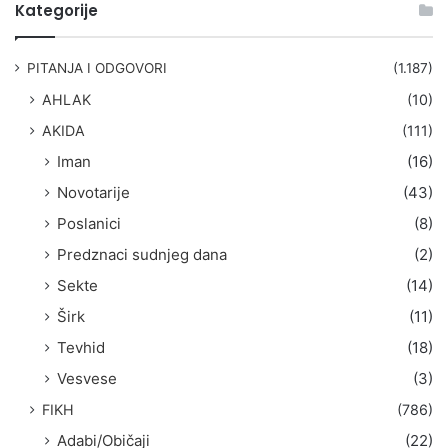
t
Kategorije
r
a
g
PITANJA I ODGOVORI
(1.187)
a
AHLAK
(10)
:
AKIDA
(111)
Iman
(16)
Novotarije
(43)
Poslanici
(8)
Predznaci sudnjeg dana
(2)
Sekte
(14)
Širk
(11)
Tevhid
(18)
Vesvese
(3)
FIKH
(786)
Adabi/Običaji
(22)