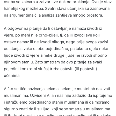
osoba se zatvara u zatvor sve dok ne proklanja. Ovo je stav
hanefijskog mezheba. Svatri stava učenjaka su zasnovana
na argumentima čija analiza zahtijeva mnogo prostora.
A odgovor na pitanje da li ostavljanje namaza izvodi iz
vjere, po meni nije crno-bijeli, tj. da ili izvodi sve koji
ostave namaz ili ne izvodi nikoga, nego prije svega zavisi
od stanja svake osobe pojedinačno, pa tako to djelo neke
ljude izvodi iz vjere a neke druge ljude ne izvodi shodno
njihovom stanju. Zato smatram da ovo pitanje za svaki
pojedini konkretni slučaj treba ostaviti (ili postaviti)
učenima.
A što se tiče nazivanja selama, selam je mustehab nazivati
muslimanima. Uzvišeni Allah nas nije zadužio da ispitujemo
i istražujemo pojedinačno stanje muslimana ili da moramo
sigurno znati da li su ljudi koji sebe smatraju muslimanima
ili ih drugi ubrajaju u muslimane pravi muslimani ili ne kako