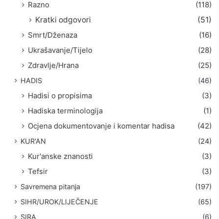
Razno
(118)
Kratki odgovori
(51)
Smrt/Dženaza
(16)
Ukrašavanje/Tijelo
(28)
Zdravlje/Hrana
(25)
HADIS
(46)
Hadisi o propisima
(3)
Hadiska terminologija
(1)
Ocjena dokumentovanje i komentar hadisa
(42)
KUR'AN
(24)
Kur'anske znanosti
(3)
Tefsir
(3)
Savremena pitanja
(197)
SIHR/UROK/LIJEČENJE
(65)
SIRA
(6)