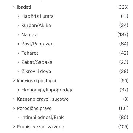
Ibadeti
(326)
Hadždž i umra
(11)
Kurban/Akika
(24)
Namaz
(137)
Post/Ramazan
(64)
Taharet
(42)
Zekat/Sadaka
(23)
Zikrovi i dove
(28)
Imovinski postupci
(50)
Ekonomija/Kupoprodaja
(37)
Kazneno pravo i sudstvo
(8)
Porodično pravo
(101)
Intimni odnosi/Brak
(80)
Propisi vezani za žene
(109)