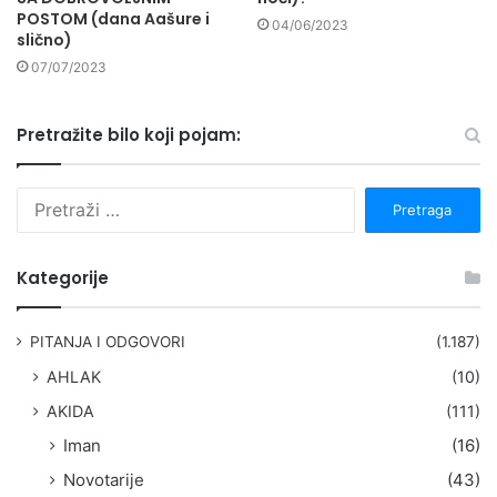
POSTOM (dana Aašure i
04/06/2023
slično)
07/07/2023
Pretražite bilo koji pojam:
P
r
e
t
Kategorije
r
a
g
PITANJA I ODGOVORI
(1.187)
a
AHLAK
(10)
:
AKIDA
(111)
Iman
(16)
Novotarije
(43)