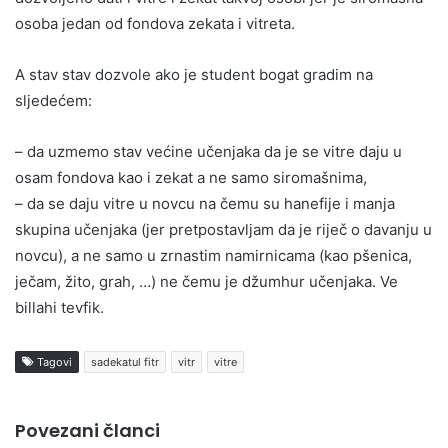
osoba jedan od fondova zekata i vitreta.
A stav stav dozvole ako je student bogat gradim na
sljedećem:
– da uzmemo stav većine učenjaka da je se vitre daju u
osam fondova kao i zekat a ne samo siromašnima,
– da se daju vitre u novcu na čemu su hanefije i manja
skupina učenjaka (jer pretpostavljam da je riječ o davanju u
novcu), a ne samo u zrnastim namirnicama (kao pšenica,
ječam, žito, grah, …) ne čemu je džumhur učenjaka. Ve
billahi tevfik.
Tagovi
sadekatul fitr
vitr
vitre
Povezani članci