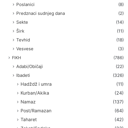
Poslanici
(8)
Predznaci sudnjeg dana
(2)
Sekte
(14)
Širk
(11)
Tevhid
(18)
Vesvese
(3)
FIKH
(786)
Adabi/Običaji
(22)
Ibadeti
(326)
Hadždž i umra
(11)
Kurban/Akika
(24)
Namaz
(137)
Post/Ramazan
(64)
Taharet
(42)