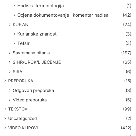
Hadiska terminologija
(1)
Ocjena dokumentovanje i komentar hadisa
(42)
KUR'AN
(24)
Kur'anske znanosti
(3)
Tefsir
(3)
Savremena pitanja
(197)
SIHR/UROK/LIJEČENJE
(65)
SIRA
(6)
PREPORUKA
(15)
Odgovori preporuka
(3)
Video preporuka
(5)
TEKSTOVI
(99)
Uncategorized
(2)
VIDEO KLIPOVI
(422)