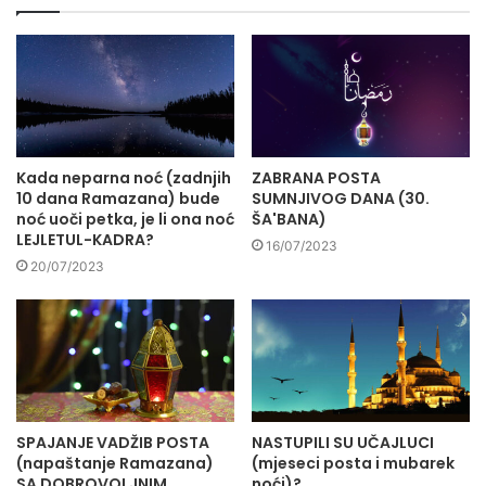
Kada neparna noć (zadnjih
ZABRANA POSTA
10 dana Ramazana) bude
SUMNJIVOG DANA (30.
noć uoči petka, je li ona noć
ŠA'BANA)
LEJLETUL-KADRA?
16/07/2023
20/07/2023
SPAJANJE VADŽIB POSTA
NASTUPILI SU UČAJLUCI
(napaštanje Ramazana)
(mjeseci posta i mubarek
SA DOBROVOLJNIM
noći)?