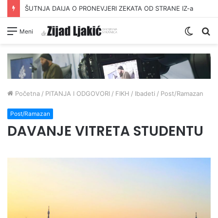
ŠUTNJA DAIJA O PRONEVJERI ZEKATA OD STRANE IZ-a
Switc
Pr
Meni
skin
Početna
/
PITANJA I ODGOVORI
/
FIKH
/
Ibadeti
/
Post/Ramazan
Post/Ramazan
DAVANJE VITRETA STUDENTU