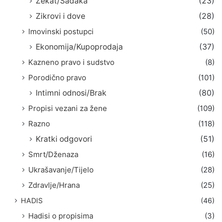
Zekat/Sadaka
(23)
Zikrovi i dove
(28)
Imovinski postupci
(50)
Ekonomija/Kupoprodaja
(37)
Kazneno pravo i sudstvo
(8)
Porodično pravo
(101)
Intimni odnosi/Brak
(80)
Propisi vezani za žene
(109)
Razno
(118)
Kratki odgovori
(51)
Smrt/Dženaza
(16)
Ukrašavanje/Tijelo
(28)
Zdravlje/Hrana
(25)
HADIS
(46)
Hadisi o propisima
(3)