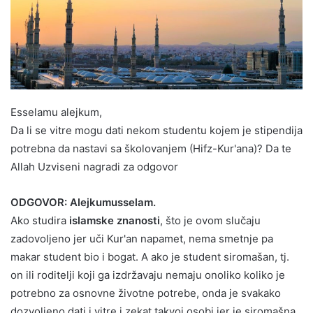
Esselamu alejkum,
Da li se vitre mogu dati nekom studentu kojem je stipendija
potrebna da nastavi sa školovanjem (Hifz-Kur'ana)? Da te
Allah Uzviseni nagradi za odgovor
ODGOVOR: Alejkumusselam.
Ako studira
islamske znanosti
, što je ovom slučaju
zadovoljeno jer uči Kur'an napamet, nema smetnje pa
makar student bio i bogat. A ako je student siromašan, tj.
on ili roditelji koji ga izdržavaju nemaju onoliko koliko je
potrebno za osnovne životne potrebe, onda je svakako
dozvoljeno dati i vitre i zekat takvoj osobi jer je siromašna