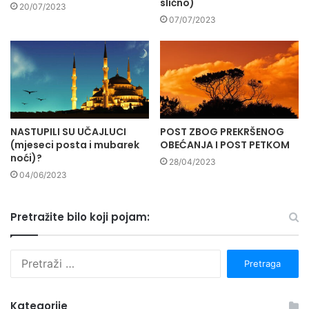
slično)
20/07/2023
07/07/2023
NASTUPILI SU UČAJLUCI
POST ZBOG PREKRŠENOG
(mjeseci posta i mubarek
OBEĆANJA I POST PETKOM
noći)?
28/04/2023
04/06/2023
Pretražite bilo koji pojam:
P
r
e
t
Kategorije