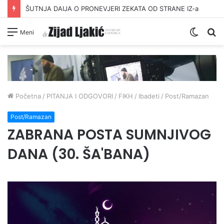
ŠUTNJA DAIJA O PRONEVJERI ZEKATA OD STRANE IZ-a
Switc
Pr
Meni
skin
Početna
/
PITANJA I ODGOVORI
/
FIKH
/
Ibadeti
/
Post/Ramazan
Post/Ramazan
ZABRANA POSTA SUMNJIVOG
DANA (30. ŠA'BANA)