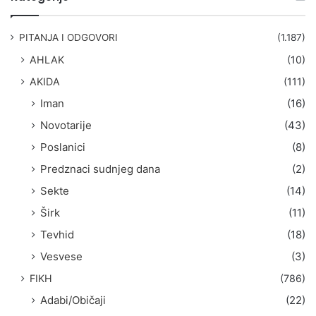
r
a
g
PITANJA I ODGOVORI
(1.187)
a
AHLAK
(10)
:
AKIDA
(111)
Iman
(16)
Novotarije
(43)
Poslanici
(8)
Predznaci sudnjeg dana
(2)
Sekte
(14)
Širk
(11)
Tevhid
(18)
Vesvese
(3)
FIKH
(786)
Adabi/Običaji
(22)