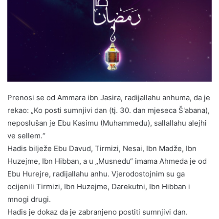
Prenosi se od Ammara ibn Jasira, radijallahu anhuma, da je
rekao: „Ko posti sumnjivi dan (tj. 30. dan mjeseca Š'abana),
neposlušan je Ebu Kasimu (Muhammedu), sallallahu alejhi
ve sellem.“
Hadis bilježe Ebu Davud, Tirmizi, Nesai, Ibn Madže, Ibn
Huzejme, Ibn Hibban, a u „Musnedu“ imama Ahmeda je od
Ebu Hurejre, radijallahu anhu. Vjerodostojnim su ga
ocijenili Tirmizi, Ibn Huzejme, Darekutni, Ibn Hibban i
mnogi drugi.
Hadis je dokaz da je zabranjeno postiti sumnjivi dan.