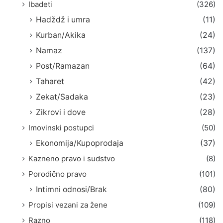
Ibadeti
(326)
Hadždž i umra
(11)
Kurban/Akika
(24)
Namaz
(137)
Post/Ramazan
(64)
Taharet
(42)
Zekat/Sadaka
(23)
Zikrovi i dove
(28)
Imovinski postupci
(50)
Ekonomija/Kupoprodaja
(37)
Kazneno pravo i sudstvo
(8)
Porodično pravo
(101)
Intimni odnosi/Brak
(80)
Propisi vezani za žene
(109)
Razno
(118)