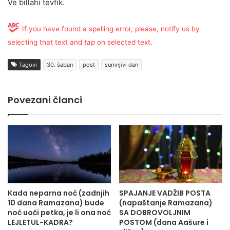
Ve billahi tevfik.
If you have found a spelling error, please, notify us by
selecting that text and
tap
on selected text.
Tagovi
30. šaban
post
sumnjivi dan
Povezani članci
Kada neparna noć (zadnjih
SPAJANJE VADŽIB POSTA
10 dana Ramazana) bude
(napaštanje Ramazana)
noć uoči petka, je li ona noć
SA DOBROVOLJNIM
LEJLETUL-KADRA?
POSTOM (dana Aašure i