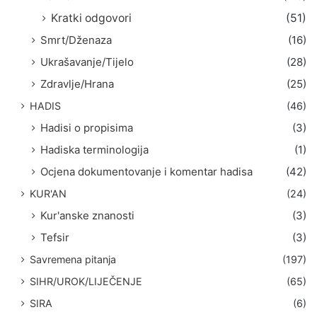
Kratki odgovori
(51)
Smrt/Dženaza
(16)
Ukrašavanje/Tijelo
(28)
Zdravlje/Hrana
(25)
HADIS
(46)
Hadisi o propisima
(3)
Hadiska terminologija
(1)
Ocjena dokumentovanje i komentar hadisa
(42)
KUR'AN
(24)
Kur'anske znanosti
(3)
Tefsir
(3)
Savremena pitanja
(197)
SIHR/UROK/LIJEČENJE
(65)
SIRA
(6)