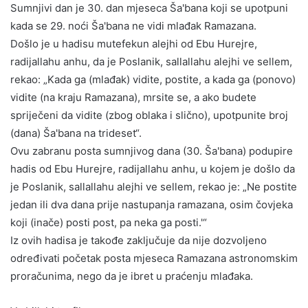
Sumnjivi dan je 30. dan mjeseca Ša'bana koji se upotpuni
kada se 29. noći Ša'bana ne vidi mlađak Ramazana.
Došlo je u hadisu mutefekun alejhi od Ebu Hurejre,
radijallahu anhu, da je Poslanik, sallallahu alejhi ve sellem,
rekao: „Kada ga (mlađak) vidite, postite, a kada ga (ponovo)
vidite (na kraju Ramazana), mrsite se, a ako budete
spriječeni da vidite (zbog oblaka i slično), upotpunite broj
(dana) Ša'bana na trideset“.
Ovu zabranu posta sumnjivog dana (30. Ša'bana) podupire
hadis od Ebu Hurejre, radijallahu anhu, u kojem je došlo da
je Poslanik, sallallahu alejhi ve sellem, rekao je: „Ne postite
jedan ili dva dana prije nastupanja ramazana, osim čovjeka
koji (inače) posti post, pa neka ga posti.'“
Iz ovih hadisa je takođe zaključuje da nije dozvoljeno
određivati početak posta mjeseca Ramazana astronomskim
proračunima, nego da je ibret u praćenju mlađaka.