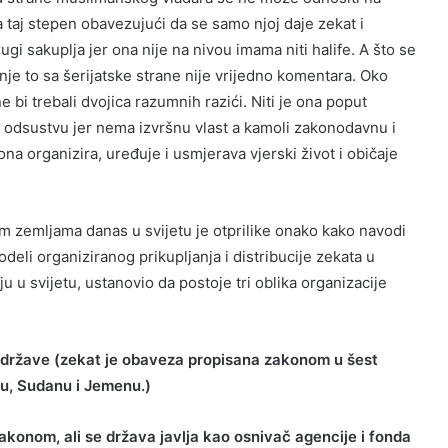
a taj stepen obavezujući da se samo njoj daje zekat i
gi sakuplja jer ona nije na nivou imama niti halife. A što se
 nje to sa šerijatske strane nije vrijedno komentara. Oko
 bi trebali dvojica razumnih razići. Niti je ona poput
om odsustvu jer nema izvršnu vlast a kamoli zakonodavnu i
na organizira, uređuje i usmjerava vjerski život i običaje
m zemljama danas u svijetu je otprilike onako kako navodi
li organiziranog prikupljanja i distribucije zekata u
ju u svijetu, ustanovio da postoje tri oblika organizacije
 države (zekat je obaveza propisana zakonom u šest
anu, Sudanu i Jemenu.)
akonom, ali se država javlja kao osnivač agencije i fonda