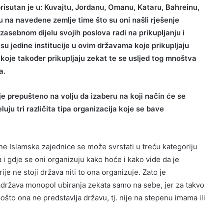
 prisutan je u: Kuvajtu, Jordanu, Omanu, Kataru, Bahreinu,
u na navedene zemlje time što su oni našli rješenje
zasebnom dijelu svojih poslova radi na prikupljanju i
isu jedine institucije u ovim državama koje prikupljaju
 koje također prikupljaju zekat te se usljed tog mnoštva
a.
e prepušteno na volju da izaberu na koji način će se
eluju tri različita tipa organizacija koje se bave
ne Islamske zajednice se može svrstati u treću kategoriju
i gdje se oni organizuju kako hoće i kako vide da je
rije ne stoji država niti to ona organizuje. Zato je
adržava monopol ubiranja zekata samo na sebe, jer za takvo
što ona ne predstavlja državu, tj. nije na stepenu imama ili