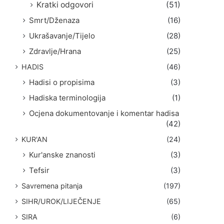
Kratki odgovori
(51)
Smrt/Dženaza
(16)
Ukrašavanje/Tijelo
(28)
Zdravlje/Hrana
(25)
HADIS
(46)
Hadisi o propisima
(3)
Hadiska terminologija
(1)
Ocjena dokumentovanje i komentar hadisa
(42)
KUR'AN
(24)
Kur'anske znanosti
(3)
Tefsir
(3)
Savremena pitanja
(197)
SIHR/UROK/LIJEČENJE
(65)
SIRA
(6)