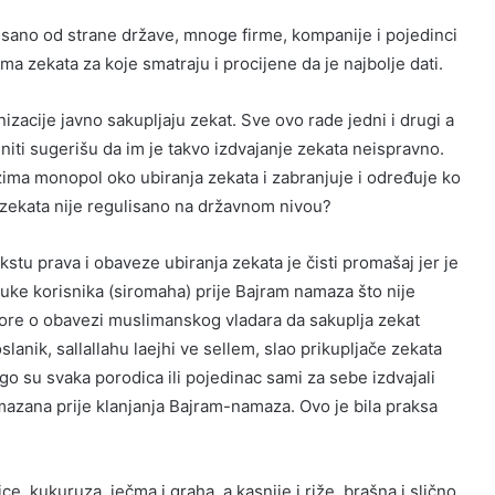
ulisano od strane države, mnoge firme, kompanije i pojedinci
a zekata za koje smatraju i procijene da je najbolje dati.
zacije javno sakupljaju zekat. Sve ovo rade jedni i drugi a
i niti sugerišu da im je takvo izdvajanje zekata neispravno.
zima monopol oko ubiranja zekata i zabranjuje i određuje ko
 zekata nije regulisano na državnom nivou?
stu prava i obaveze ubiranja zekata je čisti promašaj jer je
 ruke korisnika (siromaha) prije Bajram namaza što nije
ovore o obavezi muslimanskog vladara da sakuplja zekat
slanik, sallallahu laejhi ve sellem, slao prikupljače zekata
go su svaka porodica ili pojedinac sami za sebe izdvajali
mazana prije klanjanja Bajram-namaza. Ovo je bila praksa
, kukuruza, ječma i graha, a kasnije i riže, brašna i slično,