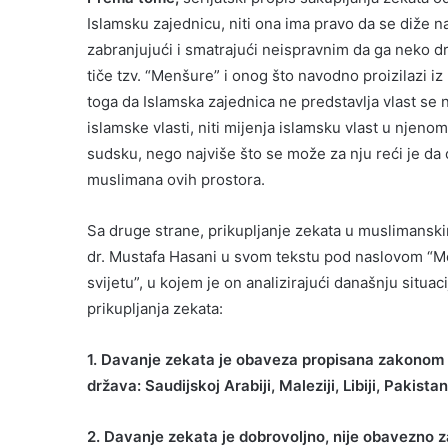
Islamsku zajednicu, niti ona ima pravo da se diže n
zabranjujući i smatrajući neispravnim da ga neko dru
tiče tzv. “Menšure” i onog što navodno proizilazi iz
toga da Islamska zajednica ne predstavlja vlast se ne
islamske vlasti, niti mijenja islamsku vlast u njen
sudsku, nego najviše što se može za nju reći je da o
muslimana ovih prostora.
Sa druge strane, prikupljanje zekata u muslimanski
dr. Mustafa Hasani u svom tekstu pod naslovom “Mode
svijetu”, u kojem je on analizirajući današnju situaci
prikupljanja zekata:
1. Davanje zekata je obaveza propisana zakonom
država: Saudijskoj Arabiji, Maleziji, Libiji, Pakist
2. Davanje zekata je dobrovoljno, nije obavezno z