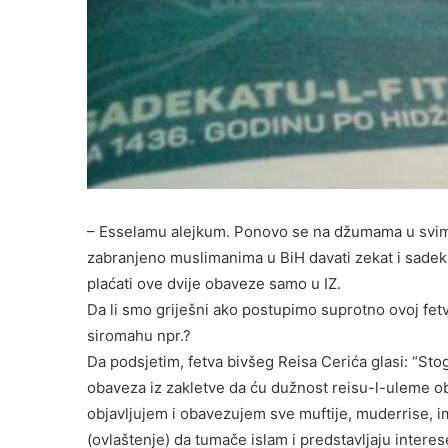
– Esselamu alejkum. Ponovo se na džumama u svim 
zabranjeno muslimanima u BiH davati zekat i sadeka
plaćati ove dvije obaveze samo u IZ.
Da li smo griješni ako postupimo suprotno ovoj fetv
siromahu npr.?
Da podsjetim, fetva bivšeg Reisa Cerića glasi: “Sto
obaveza iz zakletve da ću dužnost reisu-l-uleme ob
objavljujem i obavezujem sve muftije, muderrise, i
(ovlaštenje) da tumače islam i predstavljaju interes