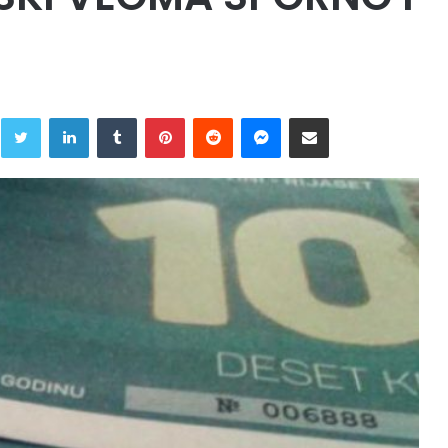
Twitter
LinkedIn
Tumblr
Pinterest
Reddit
Messenger
Share via Email