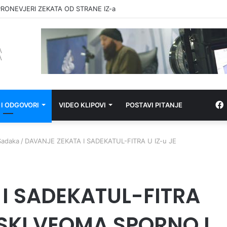
RONEVJERI ZEKATA OD STRANE IZ-a
 I ODGOVORI
VIDEO KLIPOVI
POSTAVI PITANJE
Sadaka
/
DAVANJE ZEKATA I SADEKATUL-FITRA U IZ-u JE
I SADEKATUL-FITRA
TSKI VEOMA SPORNO I