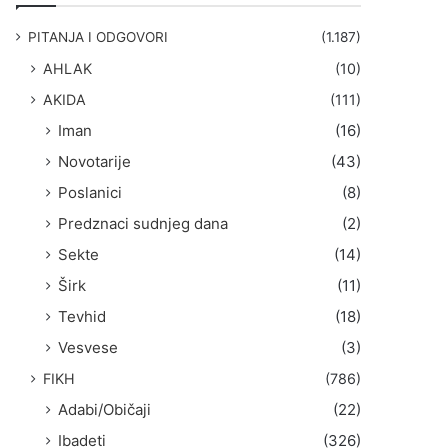
g
a
PITANJA I ODGOVORI
(1.187)
:
AHLAK
(10)
AKIDA
(111)
Iman
(16)
Novotarije
(43)
Poslanici
(8)
Predznaci sudnjeg dana
(2)
Sekte
(14)
Širk
(11)
Tevhid
(18)
Vesvese
(3)
FIKH
(786)
Adabi/Običaji
(22)
Ibadeti
(326)