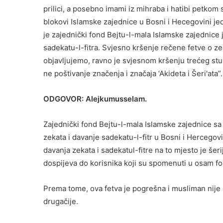
prilici, a posebno imami iz mihraba i hatibi petko
blokovi Islamske zajednice u Bosni i Hecegovini jedi
je zajednički fond Bejtu-l-mala Islamske zajednice 
sadekatu-l-fitra. Svjesno kršenje rečene fetve o ze
objavljujemo, ravno je svjesnom kršenju trećeg stub
ne poštivanje značenja i značaja ‘Akideta i Šeri'ata”.
ODGOVOR: Alejkumusselam.
Zajednički fond Bejtu-l-mala Islamske zajednice sa 
zekata i davanje sadekatu-l-fitr u Bosni i Hercegovi
davanja zekata i sadekatul-fitre na to mjesto je šerij
dospijeva do korisnika koji su spomenuti u osam f
Prema tome, ova fetva je pogrešna i musliman nije o
drugačije.