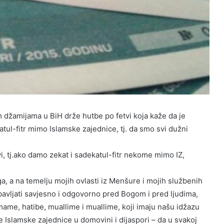
džamijama u BiH drže hutbe po fetvi koja kaže da je
tul-fitr mimo Islamske zajednice, tj. da smo svi dužni
i, tj.ako damo zekat i sadekatul-fitr nekome mimo IZ,
ga, a na temelju mojih ovlasti iz Menšure i mojih službenih
avljati savjesno i odgovorno pred Bogom i pred ljudima,
mame, hatibe, muallime i muallime, koji imaju našu idžazu
e Islamske zajednice u domovini i dijaspori – da u svakoj