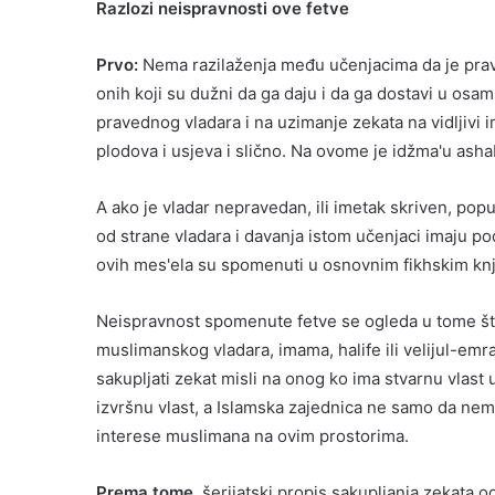
Razlozi neispravnosti ove fetve
Prvo:
Nema razilaženja među učenjacima da je prav
onih koji su dužni da ga daju i da ga dostavi u osa
pravednog vladara i na uzimanje zekata na vidljivi i
plodova i usjeva i slično. Na ovome je idžma'u asha
A ako je vladar nepravedan, ili imetak skriven, pop
od strane vladara i davanja istom učenjaci imaju pod
ovih mes'ela su spomenuti u osnovnim fikhskim kn
Neispravnost spomenute fetve se ogleda u tome što
muslimanskog vladara, imama, halife ili velijul-em
sakupljati zekat misli na onog ko ima stvarnu vlast
izvršnu vlast, a Islamska zajednica ne samo da ne
interese muslimana na ovim prostorima.
Prema tome,
šerijatski propis sakupljanja zekata 