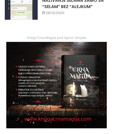
NAZIVANJE SELAMA SAMO SA
“SELAM” BEZ “ALEJKUM”
26/12/2020
Knjiga Crna Magija pod lupom šerijata