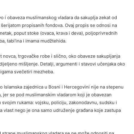
o i obaveza muslimanskog vladara da sakuplja zekat od
m šerijatom propisanih fondova. Ovaj propis se odnosi na
metak, poput stoke (ovaca, krava i deva), poljoprivrednih
ba, tabi'ina i imama mudžtehida.
ut novca, trgovačke robe i slično, oko obaveze sakupljanja
ijeljeno mišljenje. Detalji, argumenti i stavovi učenjaka oko
jigama svečetiri mezheba.
 Islamska zajednica u Bosni i Hercegovini nije na stepenu
ra, jer se pod muslimanskim vladarom koji je obavezan
 u svojim rukama: vojsku, policiju, zakonodavnu, sudsku i
ma vlast nego je ona samo udruženje građana koje zastupa
od strane muslimanskog vladara se ne može odnositi na