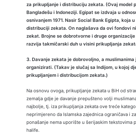
za prikupljanje i distribuciju zekata. (Ovaj model
Bangladešu i Indoneziji. Egipat se izdvaja u odnos
osnivanjem 1971. Nasir Social Bank Egipta, koja u 
distribuciji zekata. On naglašava da ovi fondovi n
zekat. Brojne se dobrotvorne i druge organizacije
razvija takmičarski duh u visini prikupljanja zekat
3. Davanje zekata je dobrovoljno, a muslimanima j
organizirati. (Takav je slučaj sa Indijom, u kojoj dj
prikupljanjem i distribucijom zekata.)
Na osnovu ovoga, prikupljanje zekata u BiH od stra
zemalja gdje je davanje prepušteno volji muslimana 
najbolje, tj. iza prikupljanja zekata ove treće katego
neprimjereno da Islamska zajednica ograničava i z
ponašanje nema uporište u šerijaskim tekstovima po
halife.