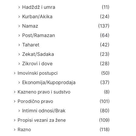
Hadždž i umra
(11)
Kurban/Akika
(24)
Namaz
(137)
Post/Ramazan
(64)
Taharet
(42)
Zekat/Sadaka
(23)
Zikrovi i dove
(28)
Imovinski postupci
(50)
Ekonomija/Kupoprodaja
(37)
Kazneno pravo i sudstvo
(8)
Porodično pravo
(101)
Intimni odnosi/Brak
(80)
Propisi vezani za žene
(109)
Razno
(118)