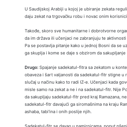
U Saudijskoj Arabiji u kojoj je ubiranje zekata reg
daju zekat na trgovačku robu i novac onim korisnicim
Takođe, skoro sve humanitarne i dobrotvorne organi
da im država ili učenjaci ne zabranjuju te aktivnost
Pa se postavlja pitanje kako u jednoj Bosni da se u
ga skuplja i kome se daje s obzirom da sakupljanje
Drugo:
Spajanje sadekatul-fitra sa zekatom u kontek
obaveza i šart valjanosti da sadekatul-fitr stigne u
slučaj u načinu kako to radi IZ-e. Učenjaci kada g
misle samo na zekat a ne i na sadekatul-fitr. Nije Po
da sakupljaju sadekatul-fitr pred kraj Ramazana, ne
sadekatul-fitr davajući ga siromašnima na kraju Ra
ashaba, tabi'ina i onih poslije njih.
Sadekatul-fitr se davao u namirnicama, poput pšenice