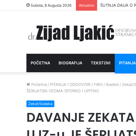
ŠUTNJA DAIJA O P
Subota, 8 Augusta 2026
Aktuelno
POČETNA
BIOGRAFIJA
TEKSTOVI
PITANJA
Početna
/
PITANJA I ODGOVORI
/
FIKH
/
Ibadeti
/
Zekat/
ŠERIJATSKI VEOMA SPORNO I UPITNO
Zekat/Sadaka
DAVANJE ZEKATA 
U IZ-u JE ŠERIJA