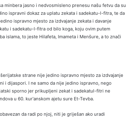
m sa minbera jasno i nedvosmisleno prenesu našu fetvu da su
no ispravni dokaz za uplatu zekata i sadekatu-l-fitra, te da
jedino ispravno mjesto za izdvajanje zekata i davanje
katu i sadekatu-l-fitra od bilo koga, koju ovim putem
a islama, to jeste Hilafeta, Imameta i Menšure, a to znači
šerijatske strane nije jedino ispravno mjesto za izdvajanje
ni i dijaspori. I ne samo da nije jedino ispravno, nego
atski sporno jer prikupljeni zekat i sadekatul-fitri ne
ondova u 60. kur'anskom ajetu sure Et-Tevba.
bavezan da radi po njoj, niti je griješan ako uradi