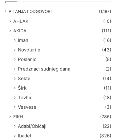
g
a
PITANJA I ODGOVORI
(1.187)
:
AHLAK
(10)
AKIDA
(111)
Iman
(16)
Novotarije
(43)
Poslanici
(8)
Predznaci sudnjeg dana
(2)
Sekte
(14)
Širk
(11)
Tevhid
(18)
Vesvese
(3)
FIKH
(786)
Adabi/Običaji
(22)
Ibadeti
(326)