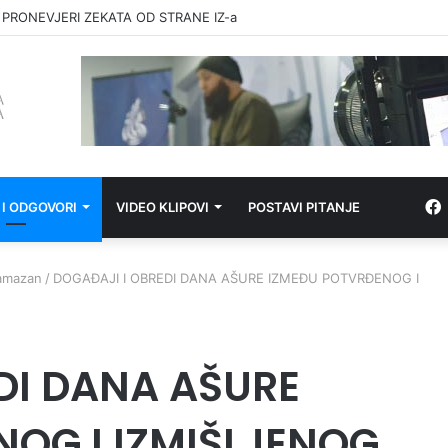
 PRONEVJERI ZEKATA OD STRANE IZ-a
 I ODGOVORI
VIDEO KLIPOVI
POSTAVI PITANJE
amazan
/
DOGAĐAJI I OBREDI DANA AŠURE IZMEĐU POTVRĐENOG I
DI DANA AŠURE
OG I IZMIŠLJENOG