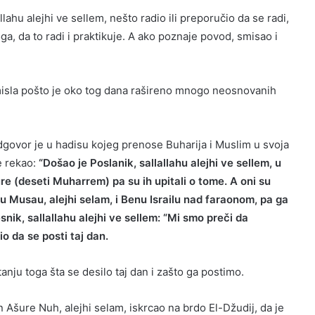
lahu alejhi ve sellem, nešto radio ili preporučio da se radi,
, da to radi i praktikuje. A ako poznaje povod, smisao i
misla pošto je oko tog dana rašireno mnogo neosnovanih
 odgovor je u hadisu kojeg prenose Buharija i Muslim u svoja
e rekao:
“Došao je Poslanik, sallallahu alejhi ve sellem, u
e (deseti Muharrem) pa su ih upitali o tome. A oni su
u Musau, alejhi selam, i Benu Israilu nad faraonom, pa ga
snik, sallallahu alejhi ve sellem: “Mi smo preči da
io da se posti taj dan.
nju toga šta se desilo taj dan i zašto ga postimo.
 Ašure Nuh, alejhi selam, iskrcao na brdo El-Džudij, da je