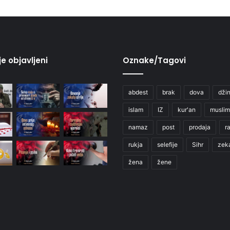
je objavljeni
Oznake/Tagovi
abdest
brak
dova
džin
islam
IZ
kur'an
muslim
namaz
post
prodaja
r
rukja
selefije
Sihr
zek
žena
žene