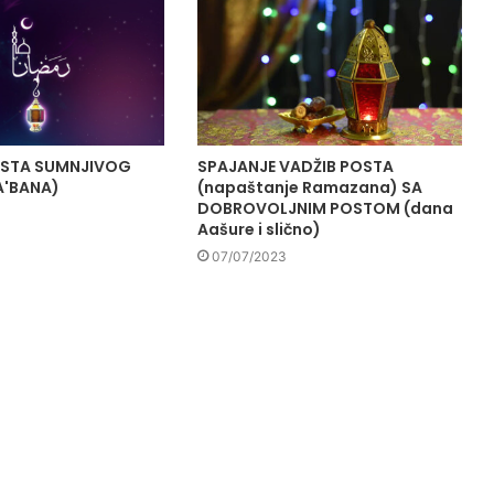
OSTA SUMNJIVOG
SPAJANJE VADŽIB POSTA
A'BANA)
(napaštanje Ramazana) SA
DOBROVOLJNIM POSTOM (dana
Aašure i slično)
07/07/2023