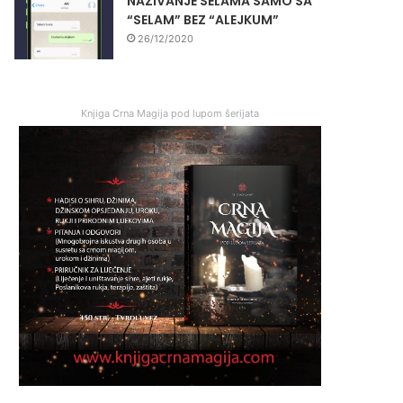
NAZIVANJE SELAMA SAMO SA
“SELAM” BEZ “ALEJKUM”
26/12/2020
Knjiga Crna Magija pod lupom šerijata