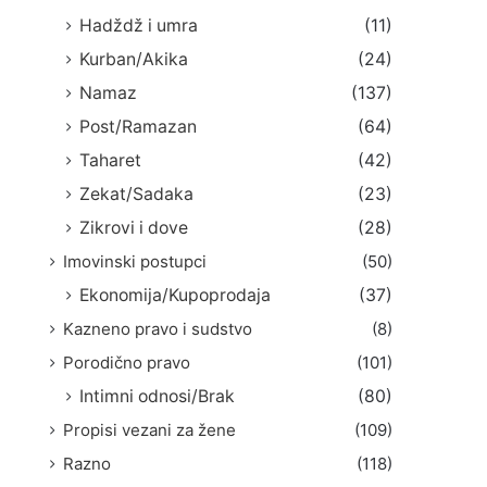
Hadždž i umra
(11)
Kurban/Akika
(24)
Namaz
(137)
Post/Ramazan
(64)
Taharet
(42)
Zekat/Sadaka
(23)
Zikrovi i dove
(28)
Imovinski postupci
(50)
Ekonomija/Kupoprodaja
(37)
Kazneno pravo i sudstvo
(8)
Porodično pravo
(101)
Intimni odnosi/Brak
(80)
Propisi vezani za žene
(109)
Razno
(118)