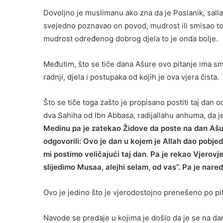
Dovoljno je muslimanu ako zna da je Poslanik, sallal
svejedno poznavao on povod, mudrost ili smisao toga
mudrost određenog dobrog djela to je onda bolje.
Međutim, što se tiče dana Ašure ovo pitanje ima s
radnji, djela i postupaka od kojih je ova vjera čista.
Što se tiče toga zašto je propisano postiti taj dan
dva Sahiha od Ibn Abbasa, radijallahu anhuma, da j
Medinu pa je zatekao Židove da poste na dan Ašur
odgovorili: Ovo je dan u kojem je Allah dao pobjed
mi postimo veličajući taj dan. Pa je rekao Vjerovje
slijedimo Musaa, alejhi selam, od vas”. Pa je nared
Ovo je jedino što je vjerodostojno prenešeno po pita
Navode se predaje u kojima je došlo da je se na dan