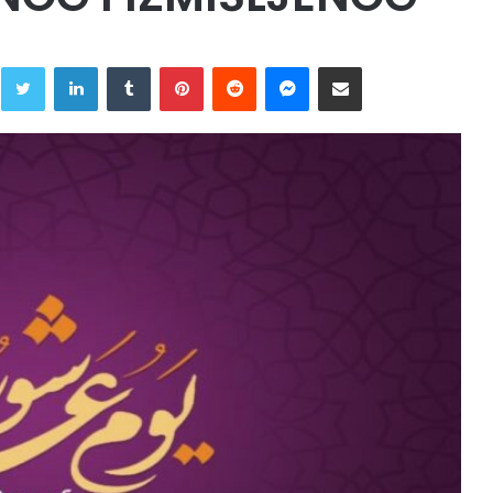
Twitter
LinkedIn
Tumblr
Pinterest
Reddit
Messenger
Share via Email