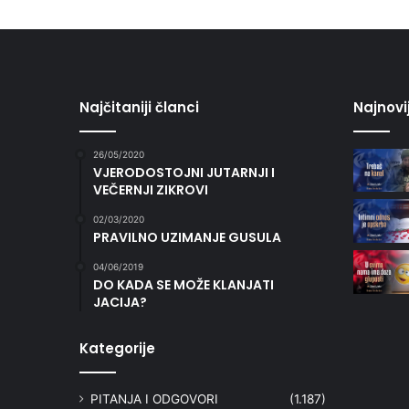
Najčitaniji članci
Najnovi
26/05/2020
VJERODOSTOJNI JUTARNJI I
VEČERNJI ZIKROVI
02/03/2020
PRAVILNO UZIMANJE GUSULA
04/06/2019
DO KADA SE MOŽE KLANJATI
JACIJA?
Kategorije
PITANJA I ODGOVORI
(1.187)