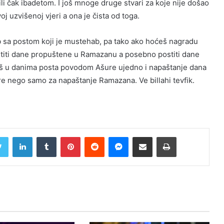
li čak ibadetom. I još mnoge druge stvari za koje nije došao
j uzvišenoj vjeri a ona je čista od toga.
ib sa postom koji je mustehab, pa tako ako hoćeš nagradu
ostiti dane propuštene u Ramazanu a posebno postiti dane
jetiš u danima posta povodom Ašure ujedno i napaštanje dana
nego samo za napaštanje Ramazana. Ve billahi tevfik.
Twitter
LinkedIn
Tumblr
Pinterest
Reddit
Messenger
Share via Email
Print