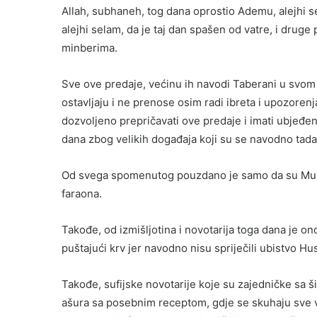
Allah, subhaneh, tog dana oprostio Ademu, alejhi s
alejhi selam, da je taj dan spašen od vatre, i drug
minberima.
Sve ove predaje, većinu ih navodi Taberani u svom “
ostavljaju i ne prenose osim radi ibreta i upozorenja 
dozvoljeno prepričavati ove predaje i imati ubjeđe
dana zbog velikih događaja koji su se navodno tada 
Od svega spomenutog pouzdano je samo da su Musa,
faraona.
Takođe, od izmišljotina i novotarija toga dana je o
puštajući krv jer navodno nisu spriječili ubistvo Hus
Takođe, sufijske novotarije koje su zajedničke sa 
ašura sa posebnim receptom, gdje se skuhaju sve vrs