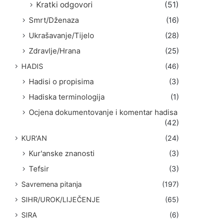
Kratki odgovori
(51)
Smrt/Dženaza
(16)
Ukrašavanje/Tijelo
(28)
Zdravlje/Hrana
(25)
HADIS
(46)
Hadisi o propisima
(3)
Hadiska terminologija
(1)
Ocjena dokumentovanje i komentar hadisa
(42)
KUR'AN
(24)
Kur'anske znanosti
(3)
Tefsir
(3)
Savremena pitanja
(197)
SIHR/UROK/LIJEČENJE
(65)
SIRA
(6)