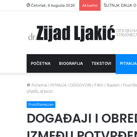
ŠUTNJA DAIJA O
Četvrtak, 6 Augusta 2026
Aktuelno
POČETNA
BIOGRAFIJA
TEKSTOVI
PITANJA
Početna
/
PITANJA I ODGOVORI
/
FIKH
/
Ibadeti
/
Post/R
IZMIŠLJENOG
Post/Ramazan
DOGAĐAJI I OBRE
IZMEĐU POTVRĐEN