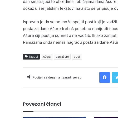
dan smatrajući to obredima i običajima dana Ašure i
dokaz u šerijatskim tekstovima a što se pripisuje ovo
Ispravno je da se ne može spojiti post koji je vadž
posta za dane Ašure trebaš posebno nanijetiti i p
Ašure čiji post je sunnet a ne vadžib. Ili ako zani
Ramazana onda nemaš nagradu posta za dane Ašure 
Tagovi
Ašura
dan ašure
post
Facebook
Podijeli sa drugima i zaradi sevap:
Povezani članci