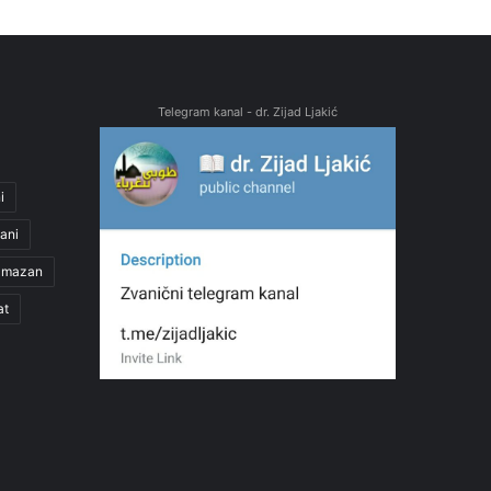
Telegram kanal - dr. Zijad Ljakić
i
ani
amazan
at