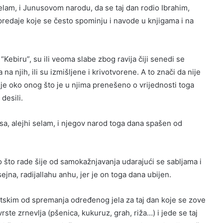
elam, i Junusovom narodu, da se taj dan rodio Ibrahim,
e predaje koje se često spominju i navode u knjigama i na
Kebiru”, su ili veoma slabe zbog ravija čiji senedi se
na njih, ili su izmišljene i krivotvorene. A to znači da nije
nje oko onog što je u njima prenešeno o vrijednosti toga
desili.
 alejhi selam, i njegov narod toga dana spašen od
no što rade šije od samokažnjavanja udarajući se sabljama i
ejna, radijallahu anhu, jer je on toga dana ubijen.
šitskim od spremanja određenog jela za taj dan koje se zove
te zrnevlja (pšenica, kukuruz, grah, riža…) i jede se taj