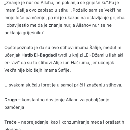
„Znanje je nur od Allaha, ne poklanja se griješniku“.Pa je
imam Šafija ovo zapisao u stihu: „Požalio sam se Veki'i na
moje loše pamćenje, pa mi je ukazao na ostavljanje grijeha.
I obavijestio me da je znanje nur, a Allahov nur se ne
poklanja griješniku“.
Opštepoznato je da su ovo stihovi imama Šafije, međutim
učenjak
Hatib El-Bagdadi
tvrdi u knjizi „El-Džami'u liahlaki
er-ravi“ da su to stihovi Alije ibn Hašruma, jer učenjak
Veki'a nije bio šejh imama Šafije.
U svakom slučaju ibret je u samoj priči i značenju stihova.
Drugo
– konstantno dovljenje Allahu za poboljšanje
pamćenja
Treće –
neprejedanje, kao i konzumiranje meda i orašastih
plodova