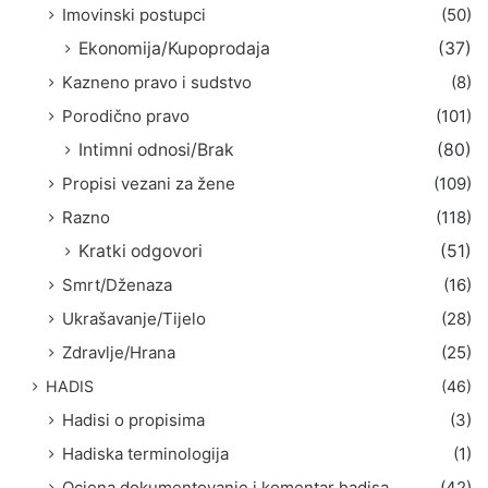
Imovinski postupci
(50)
Ekonomija/Kupoprodaja
(37)
Kazneno pravo i sudstvo
(8)
Porodično pravo
(101)
Intimni odnosi/Brak
(80)
Propisi vezani za žene
(109)
Razno
(118)
Kratki odgovori
(51)
Smrt/Dženaza
(16)
Ukrašavanje/Tijelo
(28)
Zdravlje/Hrana
(25)
HADIS
(46)
Hadisi o propisima
(3)
Hadiska terminologija
(1)
Ocjena dokumentovanje i komentar hadisa
(42)