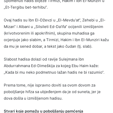
Spomenuti hadis bilježe Tirmizi, Hakim i Ibn El-Munziri u
„Et-Tergibu bet-terhibu“.
Ovaj hadis su Ibn El-Dževzi u „El-Mevdu'at“, Zehebi u „El-
Mizan“ i Albani u „Silsileti Ed-Da'ifa“ ocijenili izmišljenim
(krivotvorenim ili apokrifnim), skupina muhadisa ga
ocjenjuje jako slabim, a Tirmizi, Hakim i Ibn El-Munziri kažu
da mu je sened dobar, a tekst jako čudan (tj. slab).
Slabost hadisa dolazi od ravije Sulejmana ibn
Abdurrahmana Ed-Dimeškija za kojeg Ebu Haim kaže:
„Kada bi mu neko podmetnuo lažan hadis ne bi razumio“.
Prema tome, nije ispravno doviti sa ovom dovom za
poboljšanje hifza sa ubjeđenjem da je od suneta, jer je
dova došla u izmišljenom hadisu.
Stvari koje pomažu u poboljšanju pamćenja