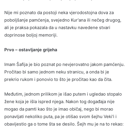
Nije mi poznato da postoji neka vjerodostojna dova za
poboljšanje pamćenja, svejedno Kur'ana ili nečeg drugog,
ali je praksa pokazala da u nastavku navedene stvari
doprinose boljoj memoriji.
Prvo – ostavljanje grijeha
Imam Šafija je bio poznat po nevjerovatno jakom pamćenju.
Pročitao bi samo jednom neku stranicu, a onda bi je
prekrio rukom i ponovio to što je pročitao kao da čita.
Međutim, jednom prilikom je išao putem i ugledao stopalo
žene koja je išla ispred njega. Nakon tog događaja nije
mogao da pamti kao što je imao običaj, nego bi morao
ponavljati nekoliko puta, pa je otišao svom šejhu Veki'i i
obavijestio ga o tome šta se desilo. Šejh mu je na to rekao: