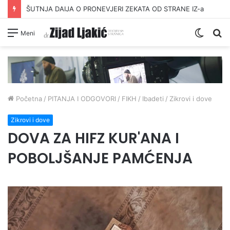
ŠUTNJA DAIJA O PRONEVJERI ZEKATA OD STRANE IZ-a
Switc
Pr
Meni
skin
Početna
/
PITANJA I ODGOVORI
/
FIKH
/
Ibadeti
/
Zikrovi i dove
Zikrovi i dove
DOVA ZA HIFZ KUR'ANA I
POBOLJŠANJE PAMĆENJA