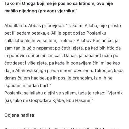
Tako mi Onoga koji me je poslao sa Istinom, ovo nije
mašilo nijednog (pravog) vjernika!”
Abdullah b. Abbas pripovjeda: “Tako mi Allaha, nije prošlo
pet ili sedam petaka, a ‘Ali je opet došao Poslaniku
sallallahu alejhi ve sellem, i rekao:- Allahov Poslaniče, ja
sam ranije učio napamet po četiri ajeta, pa kad bih htio da
ih ponovim oni bi mi izmicali. Danas, ja napamet učim po
četrdeset i više ajeta, pa kada ih ponavljam čini mi se kao
da je Allahova knjiga preda mnom otvorena. Takodjer, kada
danas čujem hadise, pa ih poslije prenosim, iz njih ne
ispustim ni jedan harf!”
Poslanik, sallallahu alejhi ve sellem, tada je rekao: “Vjernik
(si), tako mi Gospodara Kjabe, Ebu Hasane!”
Ocjena hadisa