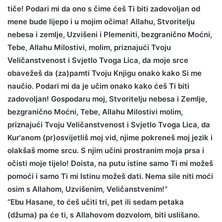
tiče! Podari mi da ono s čime ćeš Ti biti zadovoljan od
mene bude lijepo i u mojim očima! Allahu, Stvoritelju
nebesa i zemlje, Uzvišeni i Plemeniti, bezgranično Moćni,
Tebe, Allahu Milostivi, molim, priznajući Tvoju
Veličanstvenost i Svjetlo Tvoga Lica, da moje srce
obavežeš da (za)pamti Tvoju Knjigu onako kako Si me
naučio. Podari mi da je učim onako kako ćeš Ti biti
zadovoljan! Gospodaru moj, Stvoritelju nebesa i Zemlje,
bezgranično Moćni, Tebe, Allahu Milostivi molim,
priznajući Tvoju Veličanstvenost i Svjetlo Tvoga Lica, da
Kur'anom (pr)osvijetliš moj vid, njime pokreneš moj jezik i
olakšaš mome srcu. S njim učini prostranim moja prsa i
očisti moje tijelo! Doista, na putu istine samo Ti mi možeš
pomoći i samo Ti mi Istinu možeš dati. Nema sile niti moći
osim s Allahom, Uzvišenim, Veličanstvenim!”
“Ebu Hasane, to ćeš učiti tri, pet ili sedam petaka
(džuma) pa će ti, s Allahovom dozvolom, biti uslišano.