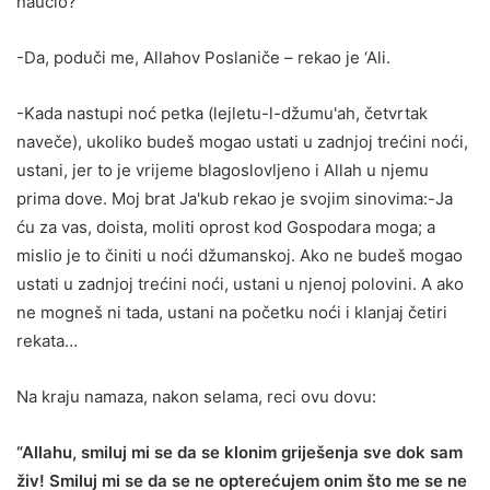
naučio?
-Da, poduči me, Allahov Poslaniče – rekao je ‘Ali.
-Kada nastupi noć petka (lejletu-l-džumu'ah, četvrtak
naveče), ukoliko budeš mogao ustati u zadnjoj trećini noći,
ustani, jer to je vrijeme blagoslovljeno i Allah u njemu
prima dove. Moj brat Ja'kub rekao je svojim sinovima:-Ja
ću za vas, doista, moliti oprost kod Gospodara moga; a
mislio je to činiti u noći džumanskoj. Ako ne budeš mogao
ustati u zadnjoj trećini noći, ustani u njenoj polovini. A ako
ne mogneš ni tada, ustani na početku noći i klanjaj četiri
rekata…
Na kraju namaza, nakon selama, reci ovu dovu:
“Allahu, smiluj mi se da se klonim griješenja sve dok sam
živ! Smiluj mi se da se ne opterećujem onim što me se ne