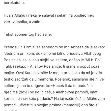
berekatuhu.
Hvala Allahu i neka je salavat i selam na posljednjeg
vjerovjesnika, a zatim:
Tekst spomentog hadisa je:
Prenosi Et-Tirmizi sa senedom od Ibn Abbasa da je rekao:
“Jednom prilikom, dok smo mi bili u prisustvu Allahovog
Poslanika, sallallahu alejhi ve sellem, došao je ‘Ali b. Ebi
Talib i rekao: – Allahov Poslaniče, ti si meni poput oca i
majke. Ovaj Kur'an izmiče iz mojih prsa tako da mi je vrlo
teško zadržati ga u memoriji. Poslanik, sallallahu alejhi ve
sellem, je na to odgovorio: -Hoćeš li da te podučim
riječima (dovi) od kojih ćeš, s Allahovom pomoći, imati
koristi i ti i svi koje podučiš? Na taj način ćeš, s Allahovom
pomoći, učvrstiti u svojim prsima (memoriji) ono što si