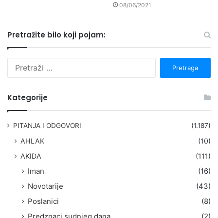
08/06/2021
Pretražite bilo koji pojam:
P
r
e
t
Kategorije
r
a
g
PITANJA I ODGOVORI
(1.187)
a
AHLAK
(10)
:
AKIDA
(111)
Iman
(16)
Novotarije
(43)
Poslanici
(8)
Predznaci sudnjeg dana
(2)