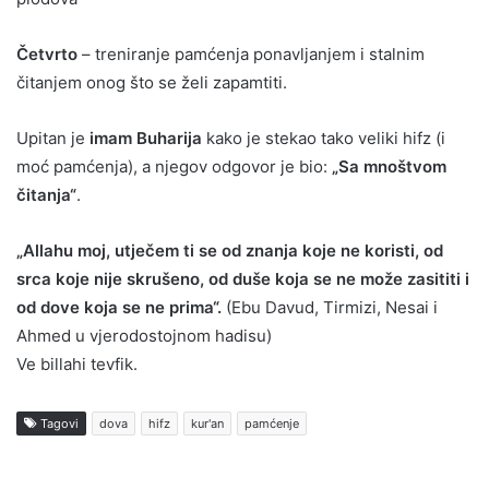
Četvrto
– treniranje pamćenja ponavljanjem i stalnim
čitanjem onog što se želi zapamtiti.
Upitan je
imam Buharija
kako je stekao tako veliki hifz (i
moć pamćenja), a njegov odgovor je bio:
„Sa mnoštvom
čitanja“
.
„Allahu moj, utječem ti se od znanja koje ne koristi, od
srca koje nije skrušeno, od duše koja se ne može zasititi i
od dove koja se ne prima“.
(Ebu Davud, Tirmizi, Nesai i
Ahmed u vjerodostojnom hadisu)
Ve billahi tevfik.
Tagovi
dova
hifz
kur'an
pamćenje