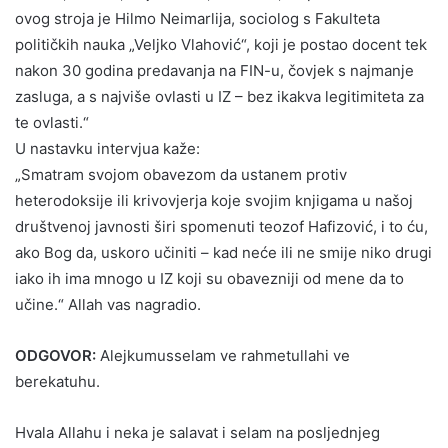
ovog stroja je Hilmo Neimarlija, sociolog s Fakulteta
političkih nauka „Veljko Vlahović“, koji je postao docent tek
nakon 30 godina predavanja na FIN-u, čovjek s najmanje
zasluga, a s najviše ovlasti u IZ – bez ikakva legitimiteta za
te ovlasti.“
U nastavku intervjua kaže:
„Smatram svojom obavezom da ustanem protiv
heterodoksije ili krivovjerja koje svojim knjigama u našoj
društvenoj javnosti širi spomenuti teozof Hafizović, i to ću,
ako Bog da, uskoro učiniti – kad neće ili ne smije niko drugi
iako ih ima mnogo u IZ koji su obavezniji od mene da to
učine.“ Allah vas nagradio.
ODGOVOR:
Alejkumusselam ve rahmetullahi ve
berekatuhu.
Hvala Allahu i neka je salavat i selam na posljednjeg