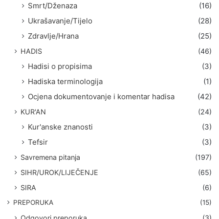
Smrt/Dženaza
(16)
Ukrašavanje/Tijelo
(28)
Zdravlje/Hrana
(25)
HADIS
(46)
Hadisi o propisima
(3)
Hadiska terminologija
(1)
Ocjena dokumentovanje i komentar hadisa
(42)
KUR'AN
(24)
Kur'anske znanosti
(3)
Tefsir
(3)
Savremena pitanja
(197)
SIHR/UROK/LIJEČENJE
(65)
SIRA
(6)
PREPORUKA
(15)
Odgovori preporuka
(3)