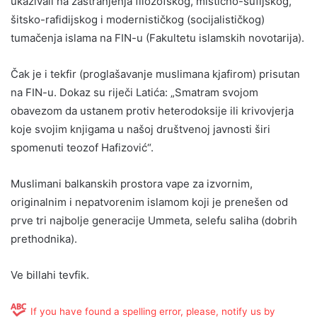
ukazivali na zastranjenja filozofskog, mistično-sufijskog,
šitsko-rafidijskog i modernističkog (socijalističkog)
tumačenja islama na FIN-u (Fakultetu islamskih novotarija).
Čak je i tekfir (proglašavanje muslimana kjafirom) prisutan
na FIN-u. Dokaz su riječi Latića: „Smatram svojom
obavezom da ustanem protiv heterodoksije ili krivovjerja
koje svojim knjigama u našoj društvenoj javnosti širi
spomenuti teozof Hafizović“.
Muslimani balkanskih prostora vape za izvornim,
originalnim i nepatvorenim islamom koji je prenešen od
prve tri najbolje generacije Ummeta, selefu saliha (dobrih
prethodnika).
Ve billahi tevfik.
If you have found a spelling error, please, notify us by