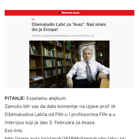
PITANJE:
Esselamu alejkum.
Zamolio bih vas da date komentar na izjave prof. dr.
Džemaludina Latića od FIN-u i profesorima FIN-a u
intervjuu koji je dao 3. Februara za Avaza.
Evo link:
http://www.avaz.ba/clanak/161898/dzemaludin-latic-za-