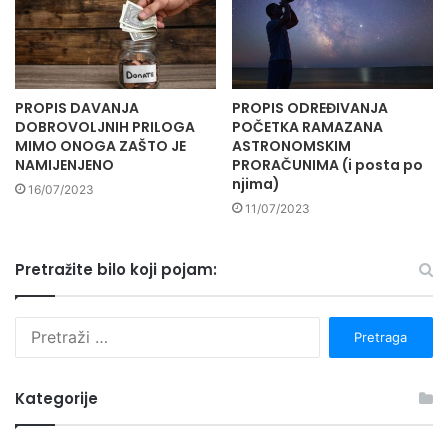
PROPIS DAVANJA
PROPIS ODREĐIVANJA
DOBROVOLJNIH PRILOGA
POČETKA RAMAZANA
MIMO ONOGA ZAŠTO JE
ASTRONOMSKIM
NAMIJENJENO
PRORAČUNIMA (i posta po
njima)
16/07/2023
11/07/2023
Pretražite bilo koji pojam:
P
r
e
t
Kategorije
r
a