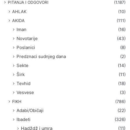
g
PITANJA I ODGOVORI
(1.187)
a
AHLAK
(10)
:
AKIDA
(111)
Iman
(16)
Novotarije
(43)
Poslanici
(8)
Predznaci sudnjeg dana
(2)
Sekte
(14)
Širk
(11)
Tevhid
(18)
Vesvese
(3)
FIKH
(786)
Adabi/Običaji
(22)
Ibadeti
(326)
Hadždž i umra
(11)