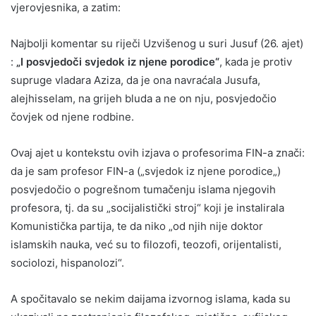
vjerovjesnika, a zatim:
Najbolji komentar su riječi Uzvišenog u suri Jusuf (26. ajet)
:
„I posvjedoči svjedok iz njene porodice“
, kada je protiv
supruge vladara Aziza, da je ona navraćala Jusufa,
alejhisselam, na grijeh bluda a ne on nju, posvjedočio
čovjek od njene rodbine.
Ovaj ajet u kontekstu ovih izjava o profesorima FIN-a znači:
da je sam profesor FIN-a („svjedok iz njene porodice„)
posvjedočio o pogrešnom tumačenju islama njegovih
profesora, tj. da su „socijalistički stroj“ koji je instalirala
Komunistička partija, te da niko „od njih nije doktor
islamskih nauka, već su to filozofi, teozofi, orijentalisti,
sociolozi, hispanolozi“.
A spočitavalo se nekim daijama izvornog islama, kada su