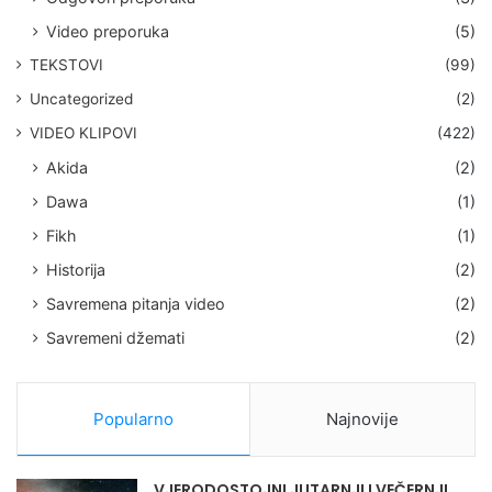
Video preporuka
(5)
TEKSTOVI
(99)
Uncategorized
(2)
VIDEO KLIPOVI
(422)
Akida
(2)
Dawa
(1)
Fikh
(1)
Historija
(2)
Savremena pitanja video
(2)
Savremeni džemati
(2)
Popularno
Najnovije
VJERODOSTOJNI JUTARNJI I VEČERNJI