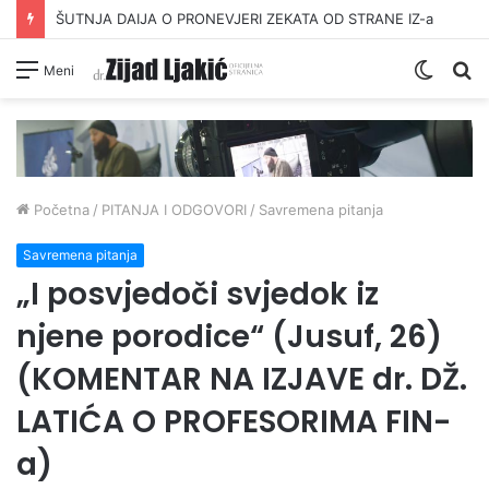
ŠUTNJA DAIJA O PRONEVJERI ZEKATA OD STRANE IZ-a
Switc
Pr
Meni
skin
Početna
/
PITANJA I ODGOVORI
/
Savremena pitanja
Savremena pitanja
„I posvjedoči svjedok iz
njene porodice“ (Jusuf, 26)
(KOMENTAR NA IZJAVE dr. DŽ.
LATIĆA O PROFESORIMA FIN-
a)