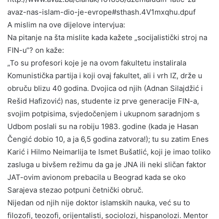
avaz-nas-islam-dio-je-evrope#sthash.4V1mxqhu.dpuf
A mislim na ove dijelove intervjua:
Na pitanje na šta mislite kada kažete „socijalistički stroj na
FIN-u“? on kaže:
„To su profesori koje je na ovom fakultetu instalirala
Komunistička partija i koji ovaj fakultet, ali i vrh IZ, drže u
obruču blizu 40 godina. Dvojica od njih (Adnan Silajdžić i
Rešid Hafizović) nas, studente iz prve generacije FIN-a,
svojim potpisima, svjedočenjem i ukupnom saradnjom s
Udbom poslali su na robiju 1983. godine (kada je Hasan
Čengić dobio 10, a ja 6,5 godina zatvora!); tu su zatim Enes
Karić i Hilmo Neimarlija te Ismet Bušatlić, koji je imao toliko
zasluga u bivšem režimu da ga je JNA ili neki sličan faktor
JAT-ovim avionom prebacila u Beograd kada se oko
Sarajeva stezao potpuni četnički obruč.
Nijedan od njih nije doktor islamskih nauka, već su to
filozofi, teozofi, orijentalisti, sociolozi, hispanolozi. Mentor