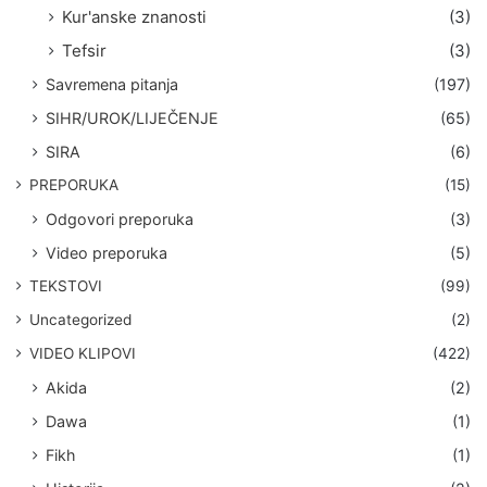
Kur'anske znanosti
(3)
Tefsir
(3)
Savremena pitanja
(197)
SIHR/UROK/LIJEČENJE
(65)
SIRA
(6)
PREPORUKA
(15)
Odgovori preporuka
(3)
Video preporuka
(5)
TEKSTOVI
(99)
Uncategorized
(2)
VIDEO KLIPOVI
(422)
Akida
(2)
Dawa
(1)
Fikh
(1)