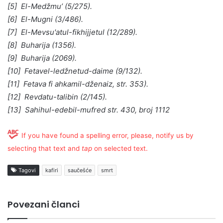
[5] El-Medžmu’ (5/275).
[6] El-Mugni (3/486).
[7] El-Mevsu'atul-fikhijjetul (12/289).
[8] Buharija (1356).
[9] Buharija (2069).
[10] Fetavel-ledžnetud-daime (9/132).
[11] Fetava fi ahkamil-dženaiz, str. 353).
[12] Revdatu-talibin (2/145).
[13] Sahihul-edebil-mufred str. 430, broj 1112
If you have found a spelling error, please, notify us by
selecting that text and
tap
on selected text.
Tagovi
kafiri
saučešće
smrt
Povezani članci