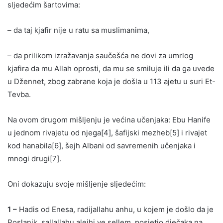
sljedećim šartovima:
– da taj kjafir nije u ratu sa muslimanima,
– da prilikom izražavanja saučešća ne dovi za umrlog
kjafira da mu Allah oprosti, da mu se smiluje ili da ga uvede
u Džennet, zbog zabrane koja je došla u 113 ajetu u suri Et-
Tevba.
Na ovom drugom mišljenju je većina učenjaka: Ebu Hanife
u jednom rivajetu od njega[4], šafijski mezheb[5] i rivajet
kod hanabila[6], šejh Albani od savremenih učenjaka i
mnogi drugi[7].
Oni dokazuju svoje mišljenje sljedećim:
1 –
Hadis od Enesa, radijallahu anhu, u kojem je došlo da je
Poslanik, sallallahu alejhi ve sellem, posjetio dječaka na