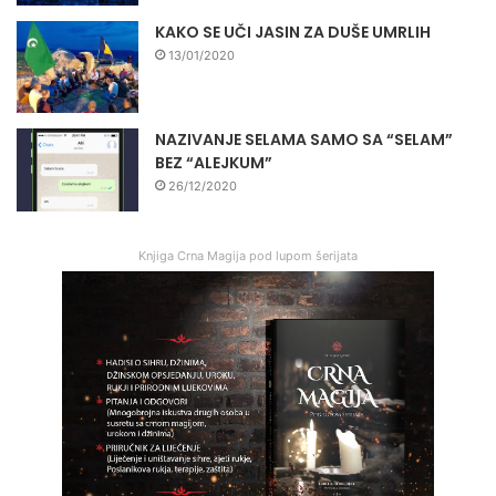
KAKO SE UČI JASIN ZA DUŠE UMRLIH
13/01/2020
NAZIVANJE SELAMA SAMO SA “SELAM”
BEZ “ALEJKUM”
26/12/2020
Knjiga Crna Magija pod lupom šerijata