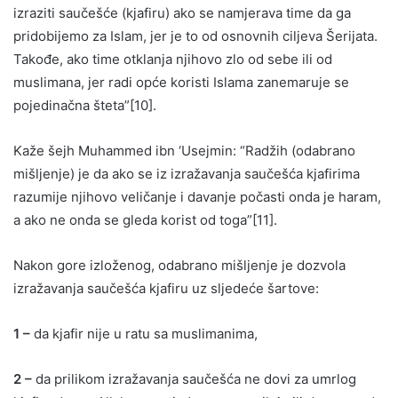
izraziti saučešće (kjafiru) ako se namjerava time da ga
pridobijemo za Islam, jer je to od osnovnih ciljeva Šerijata.
Takođe, ako time otklanja njihovo zlo od sebe ili od
muslimana, jer radi opće koristi Islama zanemaruje se
pojedinačna šteta”[10].
Kaže šejh Muhammed ibn ‘Usejmin: “Radžih (odabrano
mišljenje) je da ako se iz izražavanja saučešća kjafirima
razumije njihovo veličanje i davanje počasti onda je haram,
a ako ne onda se gleda korist od toga”[11].
Nakon gore izloženog, odabrano mišljenje je dozvola
izražavanja saučešća kjafiru uz sljedeće šartove:
1 –
da kjafir nije u ratu sa muslimanima,
2 –
da prilikom izražavanja saučešća ne dovi za umrlog