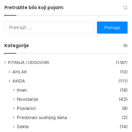
Pretražite bilo koji pojam:
P
r
e
t
Kategorije
r
a
g
PITANJA I ODGOVORI
(1.187)
a
AHLAK
(10)
:
AKIDA
(111)
Iman
(16)
Novotarije
(43)
Poslanici
(8)
Predznaci sudnjeg dana
(2)
Sekte
(14)