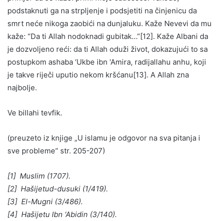
podstaknuti ga na strpljenje i podsjetiti na činjenicu da
smrt neće nikoga zaobići na dunjaluku. Kaže Nevevi da mu
kaže: “Da ti Allah nodoknadi gubitak…”[12]. Kaže Albani da
je dozvoljeno reći: da ti Allah oduži život, dokazujući to sa
postupkom ashaba ‘Ukbe ibn ‘Amira, radijallahu anhu, koji
je takve riječi uputio nekom kršćanu[13]. A Allah zna
najbolje.
Ve billahi tevfik.
(preuzeto iz knjige „U islamu je odgovor na sva pitanja i
sve probleme“ str. 205-207)
[1] Muslim (1707).
[2] Hašijetud-dusuki (1/419).
[3] El-Mugni (3/486).
[4] Hašijetu Ibn ‘Abidin (3/140).