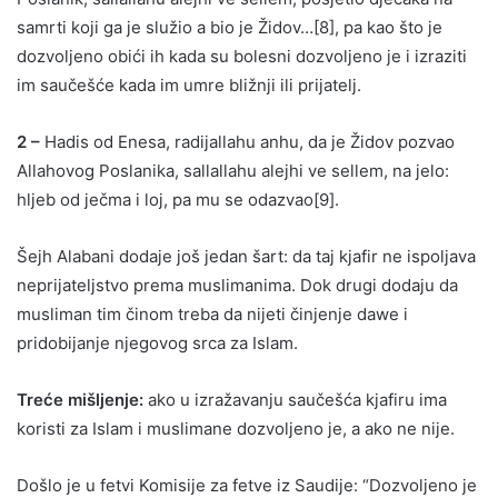
samrti koji ga je služio a bio je Židov…[8], pa kao što je
dozvoljeno obići ih kada su bolesni dozvoljeno je i izraziti
im saučešće kada im umre bližnji ili prijatelj.
2 –
Hadis od Enesa, radijallahu anhu, da je Židov pozvao
Allahovog Poslanika, sallallahu alejhi ve sellem, na jelo:
hljeb od ječma i loj, pa mu se odazvao[9].
Šejh Alabani dodaje još jedan šart: da taj kjafir ne ispoljava
neprijateljstvo prema muslimanima. Dok drugi dodaju da
musliman tim činom treba da nijeti činjenje dawe i
pridobijanje njegovog srca za Islam.
Treće mišljenje:
ako u izražavanju saučešća kjafiru ima
koristi za Islam i muslimane dozvoljeno je, a ako ne nije.
Došlo je u fetvi Komisije za fetve iz Saudije: “Dozvoljeno je