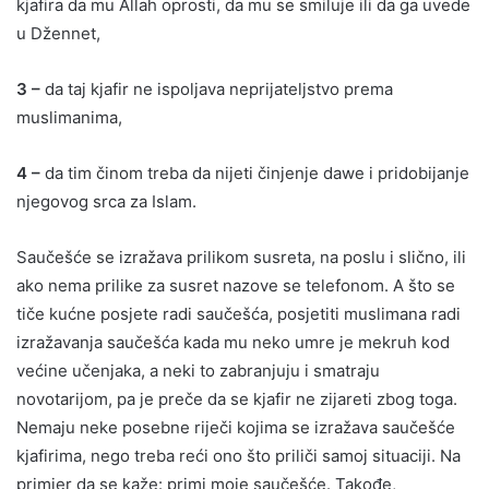
kjafira da mu Allah oprosti, da mu se smiluje ili da ga uvede
u Džennet,
3 –
da taj kjafir ne ispoljava neprijateljstvo prema
muslimanima,
4 –
da tim činom treba da nijeti činjenje dawe i pridobijanje
njegovog srca za Islam.
Saučešće se izražava prilikom susreta, na poslu i slično, ili
ako nema prilike za susret nazove se telefonom. A što se
tiče kućne posjete radi saučešća, posjetiti muslimana radi
izražavanja saučešća kada mu neko umre je mekruh kod
većine učenjaka, a neki to zabranjuju i smatraju
novotarijom, pa je preče da se kjafir ne zijareti zbog toga.
Nemaju neke posebne riječi kojima se izražava saučešće
kjafirima, nego treba reći ono što priliči samoj situaciji. Na
primjer da se kaže: primi moje saučešće. Takođe,