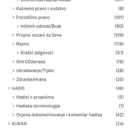
Kazneno pravo i sudstvo
(8)
Porodično pravo
(101)
Intimni odnosi/Brak
(80)
Propisi vezani za žene
(109)
Razno
(118)
Kratki odgovori
(51)
Smrt/Dženaza
(16)
Ukrašavanje/Tijelo
(28)
Zdravlje/Hrana
(25)
HADIS
(46)
Hadisi o propisima
(3)
Hadiska terminologija
(1)
Ocjena dokumentovanje i komentar hadisa
(42)
KUR'AN
(24)