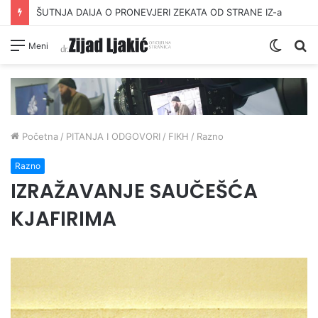
ŠUTNJA DAIJA O PRONEVJERI ZEKATA OD STRANE IZ-a
Switc
Pr
Meni
skin
Početna
/
PITANJA I ODGOVORI
/
FIKH
/
Razno
Razno
IZRAŽAVANJE SAUČEŠĆA
KJAFIRIMA