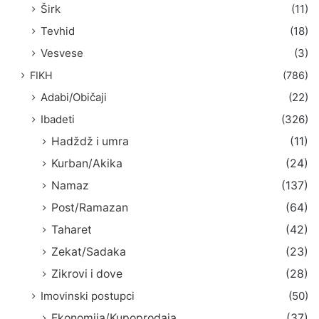
Širk
(11)
Tevhid
(18)
Vesvese
(3)
FIKH
(786)
Adabi/Običaji
(22)
Ibadeti
(326)
Hadždž i umra
(11)
Kurban/Akika
(24)
Namaz
(137)
Post/Ramazan
(64)
Taharet
(42)
Zekat/Sadaka
(23)
Zikrovi i dove
(28)
Imovinski postupci
(50)
Ekonomija/Kupoprodaja
(37)